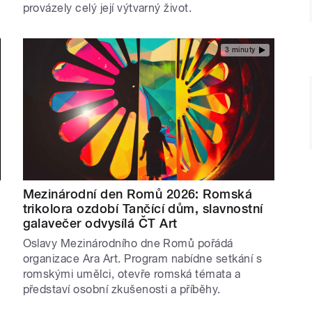
provázely celý její výtvarný život.
3 minuty
Mezinárodní den Romů 2026: Romská
trikolora ozdobí Tančící dům, slavnostní
galavečer odvysílá ČT Art
Oslavy Mezinárodního dne Romů pořádá
organizace Ara Art. Program nabídne setkání s
romskými umělci, otevře romská témata a
představí osobní zkušenosti a příběhy.