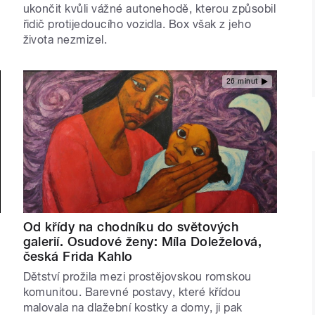
,
ukončit kvůli vážné autonehodě, kterou způsobil
řidič protijedoucího vozidla. Box však z jeho
života nezmizel.
26 minut
Od křídy na chodníku do světových
galerií. Osudové ženy: Míla Doleželová,
česká Frida Kahlo
Dětství prožila mezi prostějovskou romskou
komunitou. Barevné postavy, které křídou
malovala na dlažební kostky a domy, ji pak