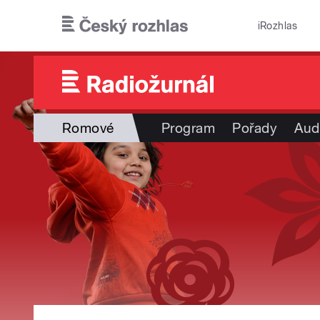
Přejít k hlavnímu obsahu
iRozhlas
Romové
Program
Pořady
Aud