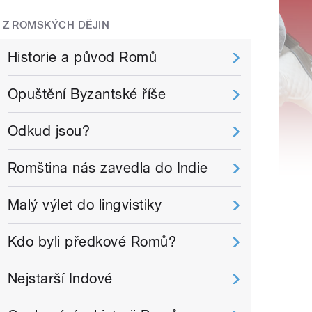
Z ROMSKÝCH DĚJIN
Historie a původ Romů
Opuštění Byzantské říše
Odkud jsou?
Romština nás zavedla do Indie
Malý výlet do lingvistiky
Kdo byli předkové Romů?
Nejstarší Indové