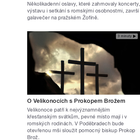
Několikadenní oslavy, které zahrnovaly koncerty
výstavu i setkání s romskými osobnostmi, završí
galavečer na pražském Žofíně.
3 minuty
O Velikonocích s Prokopem Brožem
Velikonoce patří k nejvýznamnějším
křesťanským svátkům, pevné místo mají i v
romských rodinách. V Poděbradech bude
otevřenou mši sloužit pomocný biskup Prokop
Brož.