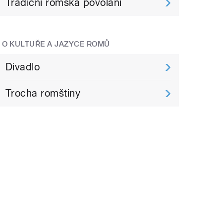
Tradiční romská povolání
O KULTUŘE A JAZYCE ROMŮ
Divadlo
Trocha romštiny