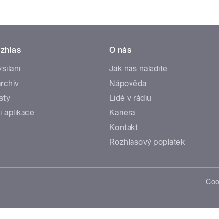
zhlas
O nás
ysílání
Jak nás naladíte
rchiv
Nápověda
sty
Lidé v rádiu
í aplikace
Kariéra
Kontakt
Rozhlasový poplatek
Coo