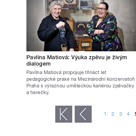
Pavlína Matiová: Výuka zpěvu je živým
dialogem
Pavlína Matiová propojuje třináct let
pedagogické praxe na Mezinárodní konzervatoři
Praha s výraznou uměleckou kariérou zpěvačky
a herečky.
STRÁNKY
1
2
3
4
« první
‹ předchozí