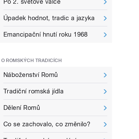
Po 2. světové válce
Úpadek hodnot, tradic a jazyka
Emancipační hnutí roku 1968
O ROMSKÝCH TRADICÍCH
Náboženství Romů
Tradiční romská jídla
Dělení Romů
Co se zachovalo, co změnilo?