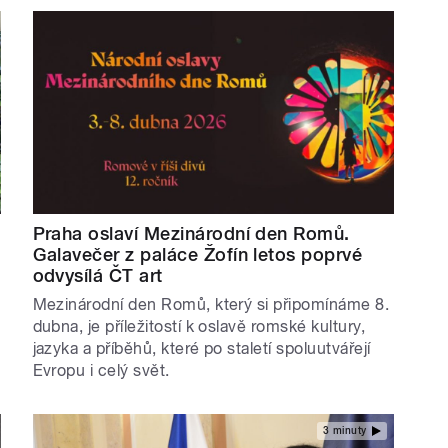
Praha oslaví Mezinárodní den Romů.
Galavečer z paláce Žofín letos poprvé
odvysílá ČT art
Mezinárodní den Romů, který si připomínáme 8.
dubna, je příležitostí k oslavě romské kultury,
jazyka a příběhů, které po staletí spoluutvářejí
Evropu i celý svět.
3 minuty