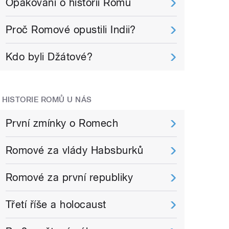
Opakování o historii Romů
Proč Romové opustili Indii?
Kdo byli Džátové?
HISTORIE ROMŮ U NÁS
První zmínky o Romech
Romové za vlády Habsburků
Romové za první republiky
Třetí říše a holocaust