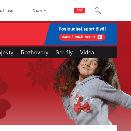
ozhlase
Více
ŽIVĚ
ojekty
Rozhovory
Seriály
Videa