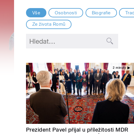
Vše
Osobnosti
Biografie
Trad
Ze života Romů
2 minuty
Prezident Pavel přijal u příležitosti MDR