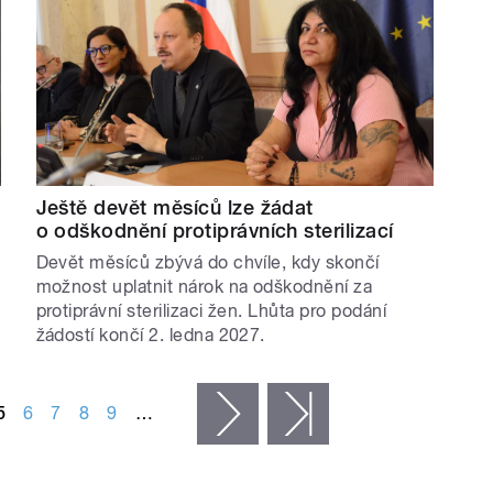
Ještě devět měsíců lze žádat
o odškodnění protiprávních sterilizací
Devět měsíců zbývá do chvíle, kdy skončí
možnost uplatnit nárok na odškodnění za
protiprávní sterilizaci žen. Lhůta pro podání
žádostí končí 2. ledna 2027.
5
6
7
8
9
…
následující ›
poslední »