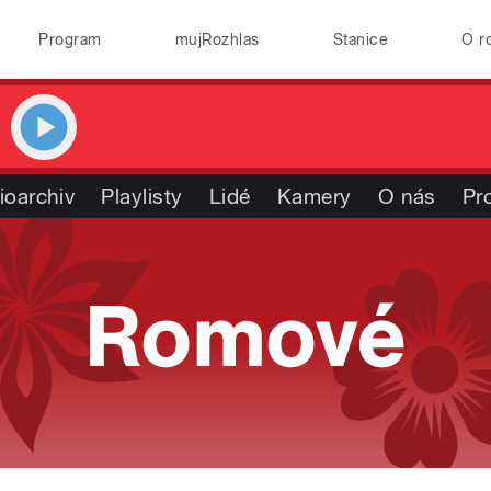
Program
mujRozhlas
Stanice
O r
ioarchiv
Playlisty
Lidé
Kamery
O nás
Pr