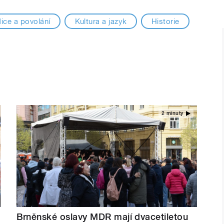
ice a povolání
Kultura a jazyk
Historie
2 minuty
Brněnské oslavy MDR mají dvacetiletou