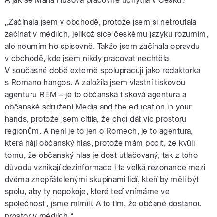
A jak se Mária Hušová pracovně uchytila v Česku?
„Začínala jsem v obchodě, protože jsem si netroufala
začínat v médiích, jelikož sice českému jazyku rozumím,
ale neumím ho spisovně. Takže jsem začínala opravdu
v obchodě, kde jsem nikdy pracovat nechtěla.
V současné době externě spolupracuji jako redaktorka
s Romano hangos. A založila jsem vlastní tiskovou
agenturu REM – je to občanská tisková agentura a
občanské sdružení Media and the education in your
hands, protože jsem cítila, že chci dát víc prostoru
regionům. A není je to jen o Romech, je to agentura,
která hájí občanský hlas, protože mám pocit, že kvůli
tomu, že občanský hlas je dost utlačovaný, tak z toho
důvodu vznikají dezinformace i ta velká rezonance mezi
dvěma znepřátelenými skupinami lidí, kteří by měli být
spolu, aby ty nepokoje, které teď vnímáme ve
společnosti, jsme mírnili. A to tím, že občané dostanou
prostor v médiích.“