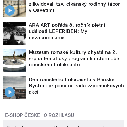
zlikvidovali tzv. cikánský rodinný tábor
v Osvětimi
ARA ART pořádá 8. ročník pietní
události LEPERIBEN: My
nezapomínáme
Muzeum romské kultury chystá na 2.
srpna tematický program k uctění obětí
romského holokaustu
Den romského holocaustu v Bánské
Bystrici připomene řada vzpomínkových
akcí
E-SHOP ČESKÉHO ROZHLASU