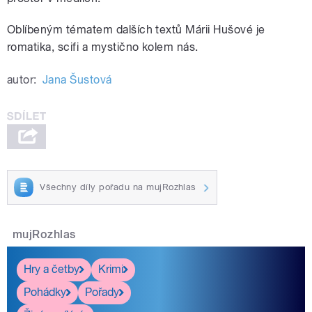
Oblíbeným tématem dalších textů Márii Hušové je
romatika, scifi a mystično kolem nás.
autor:
Jana Šustová
Všechny díly pořadu na mujRozhlas
mujRozhlas
Hry a četby
Krimi
Pohádky
Pořady