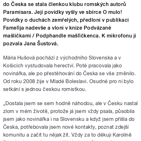
do Česka se stala členkou klubu romských autorů
Paramisara. Její povídky vyšly ve sbírce O mulo!
Povídky o duchách zemřelých, předloni v publikaci
Fameľija nadevše a vloni v knize Podvázané
mašličkami / Podphandle mašľičkenca. K mikrofonu ji
pozvala Jana Šustová.
Mária Hušová pochází z východního Slovenska a v
Košicích vystudovala herectví. Poté pracovala jako
novinářka, ale po přestěhování do Česka se vše změnilo.
Od roku 2008 žije v Mladé Boleslavi. Osudné pro ni bylo
setkání s jednou českou romistkou.
„Dostala jsem se sem hodně náhodou, ale v Česku nastal
zlom v mém životě, protože já jsem vždy psala, působila
jsem jako novinářka i na Slovensku a když jsem přišla do
Česka, potřebovala jsem nové kontakty, poznat zdejší
komunitu a začít tu nějak žít. Vždy za to děkuji Karolíně