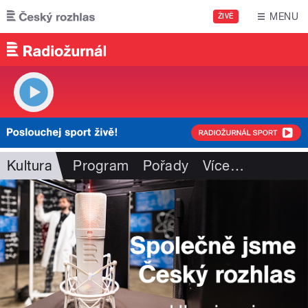
Přejít k hlavnímu obsahu
MENU
ŽIVĚ
Kultura
Program
Pořady
Více
…