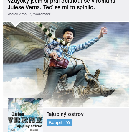
Vždycky jsem si přál ocitnout se v románu
Julese Verna. Teď se mi to splnilo.
Václav Žmolík, moderátor
Tajuplný ostrov
Koupit