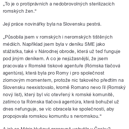
„To je o protiprávních a nedobrovolných sterilizacích
romských žen.“
Její práce novinářky byla na Slovensku pestrá.
„Působila jsem v romských i neromských tištěných
médiích. Například jsem byla v deníku SME jako
stážistka, také v Národnej obrode, která už teď funguje
pod jiným deníkem. A co je nejúžasnější, že jsem
pracovala v Romské tiskové agentuře (Rómska tlačová
agentúra), která byla pro Romy i pro společnost
zlomovým momentem, protože nic takového předtím na
Slovensku neexistovalo, kromě Romano nevo ľil (Romský
nový list), který byl víc otevřený k romské komunitě,
zatímco ta Rómska tlačová agentúra, která bohužel už
dnes nefunguje, se víc obracela ke společnosti, aby
propojovala romskou komunitu s neromskou.“