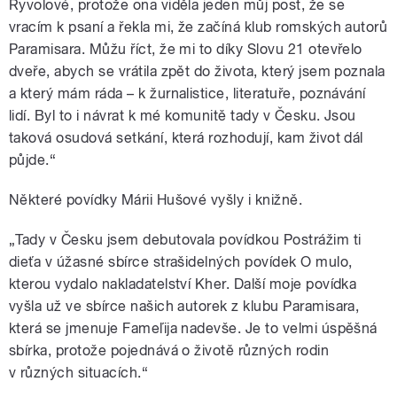
Ryvolové, protože ona viděla jeden můj post, že se
vracím k psaní a řekla mi, že začíná klub romských autorů
Paramisara. Můžu říct, že mi to díky Slovu 21 otevřelo
dveře, abych se vrátila zpět do života, který jsem poznala
a který mám ráda – k žurnalistice, literatuře, poznávání
lidí. Byl to i návrat k mé komunitě tady v Česku. Jsou
taková osudová setkání, která rozhodují, kam život dál
půjde.“
Některé povídky Márii Hušové vyšly i knižně.
„Tady v Česku jsem debutovala povídkou Postrážim ti
dieťa v úžasné sbírce strašidelných povídek O mulo,
kterou vydalo nakladatelství Kher. Další moje povídka
vyšla už ve sbírce našich autorek z klubu Paramisara,
která se jmenuje Fameľija nadevše. Je to velmi úspěšná
sbírka, protože pojednává o životě různých rodin
v různých situacích.“