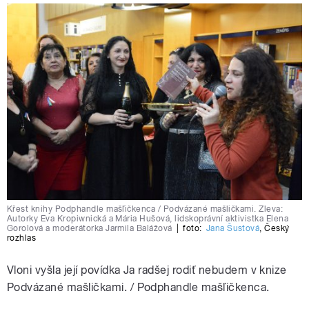
Křest knihy Podphandle mašľičkenca / Podvázané mašličkami. Zleva:
Autorky Eva Kropiwnická a Mária Hušová, lidskoprávní aktivistka Elena
Gorolová a moderátorka Jarmila Balážová
|
foto:
Jana Šustová
,
Český
rozhlas
Vloni vyšla její povídka Ja radšej rodiť nebudem v knize
Podvázané mašličkami. / Podphandle mašľičkenca.