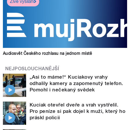
Živé vysílání
Audiosvět Českého rozhlasu na jednom místě
NEJPOSLOUCHANĚJŠÍ
„Asi to máme!“ Kuciakovy vrahy
odhalily kamery a zapomenutý telefon.
Pomohl i nečekaný svědek
Kuciak otevřel dveře a vrah vystřelil.
Pro peníze si pak dojel k muži, který ho
práskl policii