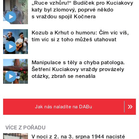
„Ruce vzhůru!“ Budíček pro Kuciakovy
katy byl zlomový, poprvé někdo
s vraždou spojil Kočnera
Kozub a Krhut o humoru: Čím víc víš,
tím víc si z toho můžeš utahovat
Manipulace s těly a chyba patologa.
Šetření Kuciakovy vraždy provázely
otázky, zbraň se nenašla
Jak nás naladíte na DABu
VÍCE Z POŘADU
V noci z 2. na 3. srpna 1944 nacisté