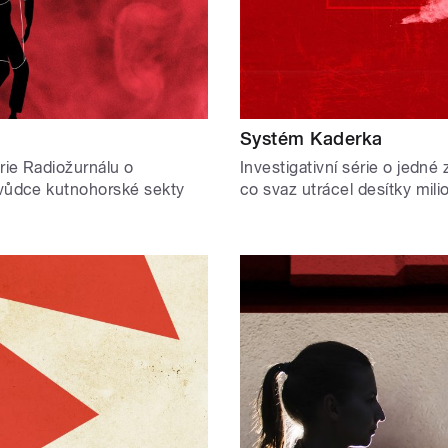
Systém Kaderka
rie Radiožurnálu o
Investigativní série o jedn
 vůdce kutnohorské sekty
co svaz utrácel desítky mili