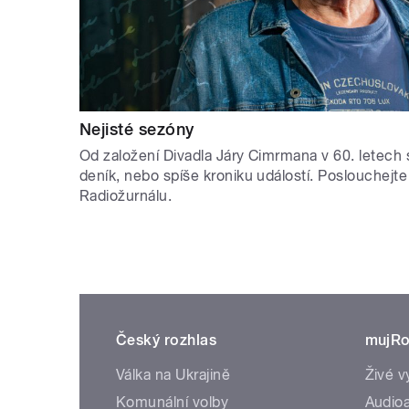
Nejisté sezóny
Od založení Divadla Járy Cimrmana v 60. letech 
deník, nebo spíše kroniku událostí. Poslouchejte
Radiožurnálu.
Český rozhlas
mujRo
Válka na Ukrajině
Živé v
Komunální volby
Audioa