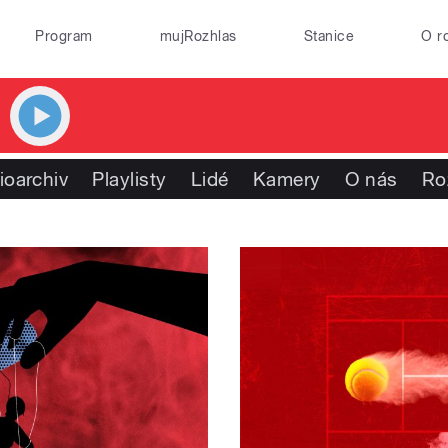
Program
mujRozhlas
Stanice
O r
ioarchiv
Playlisty
Lidé
Kamery
O nás
Ro