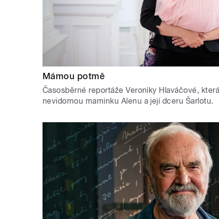
Mámou potmě
Časosběrné reportáže Veroniky Hlaváčové, která
nevidomou maminku Alenu a její dceru Šarlotu.