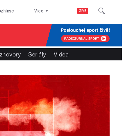
ozhlase
Více
ŽIVĚ
zhovory
Seriály
Videa