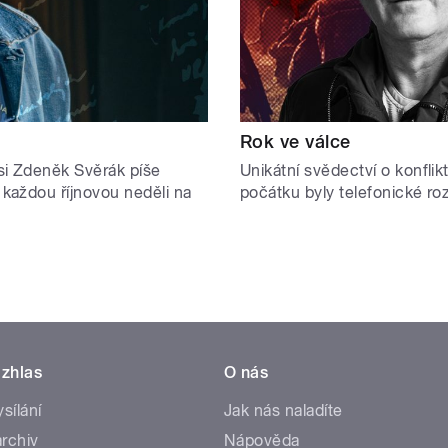
Rok ve válce
si Zdeněk Svěrák píše
Unikátní svědectví o konflik
 každou říjnovou neděli na
počátku byly telefonické r
zhlas
O nás
ysílání
Jak nás naladíte
rchiv
Nápověda