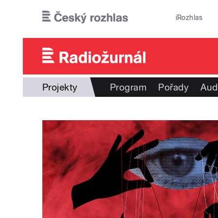
Přejít k hlavnímu obsahu
iRozhlas
Projekty
Program
Pořady
Aud