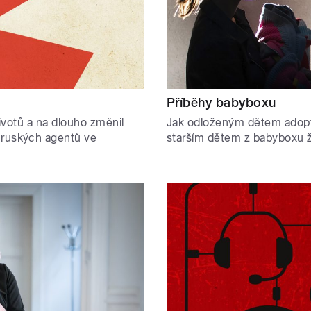
Příběhy babyboxu
 životů a na dlouho změnil
Jak odloženým dětem adoptiv
 ruských agentů ve
starším dětem z babyboxu ži