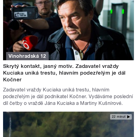
Vinohradská 12
Skrytý kontakt, jasný motiv. Zadavatel vraždy
Kuciaka uniká trestu, hlavním podezřelým je dál
Kočner
Zadavatel vraždy Kuciaka uniká trestu, hlavním
podezřelým je dál podnikatel Kočner. Vydáváme poslední
díl četby o vraždě Jána Kuciaka a Martiny Kušnírové.
22 minut