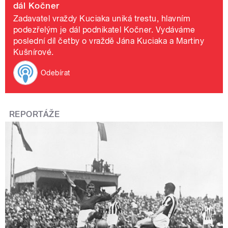
dál Kočner
Zadavatel vraždy Kuciaka uniká trestu, hlavním
podezřelým je dál podnikatel Kočner. Vydáváme
poslední díl četby o vraždě Jána Kuciaka a Martiny
Kušnírové.
Odebírat
REPORTÁŽE