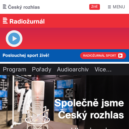
Přejít k hlavnímu obsahu
MENU
ŽIVĚ
Program
Pořady
Audioarchiv
Více
…