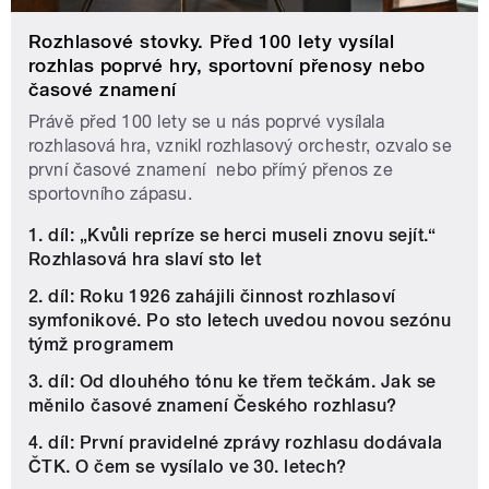
Rozhlasové stovky. Před 100 lety vysílal
rozhlas poprvé hry, sportovní přenosy nebo
časové znamení
Právě před 100 lety se u nás poprvé vysílala
rozhlasová hra, vznikl rozhlasový orchestr, ozvalo se
první časové znamení nebo přímý přenos ze
sportovního zápasu.
1. díl: „Kvůli repríze se herci museli znovu sejít.“
Rozhlasová hra slaví sto let
2. díl: Roku 1926 zahájili činnost rozhlasoví
symfonikové. Po sto letech uvedou novou sezónu
týmž programem
3. díl: Od dlouhého tónu ke třem tečkám. Jak se
měnilo časové znamení Českého rozhlasu?
4. díl: První pravidelné zprávy rozhlasu dodávala
ČTK. O čem se vysílalo ve 30. letech?