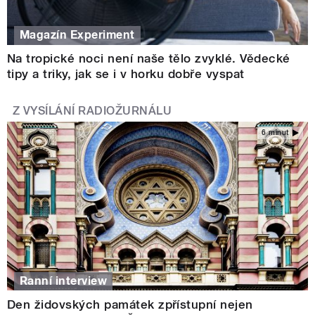
Magazín Experiment
Na tropické noci není naše tělo zvyklé. Vědecké
tipy a triky, jak se i v horku dobře vyspat
Z VYSÍLÁNÍ RADIOŽURNÁLU
6 minut
Ranní interview
Den židovských památek zpřístupní nejen