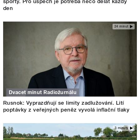
sporty. Pro úspěch je potřeba něco dělat každý
den
24 minut
Dvacet minut Radiožurnálu
Rusnok: Vyprazdňují se limity zadlužování. Lití
poptávky z veřejných peněz vyvolá inflační tlaky
3 minuty