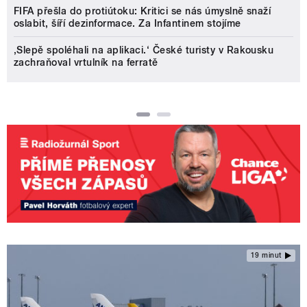
FIFA přešla do protiútoku: Kritici se nás úmyslně snaží
oslabit, šíří dezinformace. Za Infantinem stojíme
‚Slepě spoléhali na aplikaci.‘ České turisty v Rakousku
zachraňoval vrtulník na ferratě
19 minut