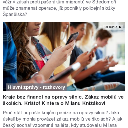
vážný zásah proti pašerákům migrantů ve Středomoří
může znamenat operace, jíž podnikly policejní složky
Španělska?
20 minut
Hlavní zprávy - rozhovory
Kraje bez financí na opravy silnic. Zákaz mobilů ve
školách. Krištof Kintera o Milanu Knížákovi
Proč stát nepošle krajům peníze na opravy silnic? Jaká
úskalí by mohla provázet zákaz mobilů ve školách? A jak
český sochař vzpomíná na léta, kdy studoval u Milana