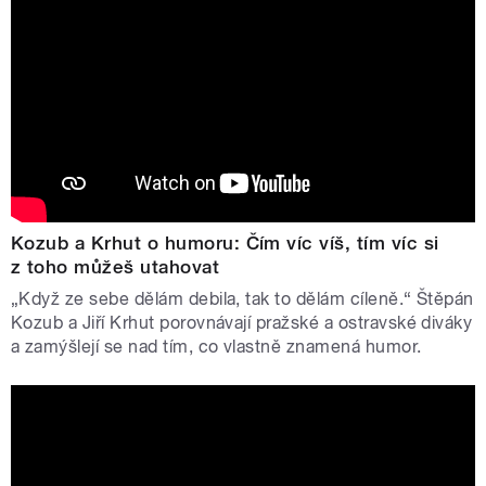
Kozub a Krhut o humoru: Čím víc víš, tím víc si
z toho můžeš utahovat
„Když ze sebe dělám debila, tak to dělám cíleně.“ Štěpán
Kozub a Jiří Krhut porovnávají pražské a ostravské diváky
a zamýšlejí se nad tím, co vlastně znamená humor.