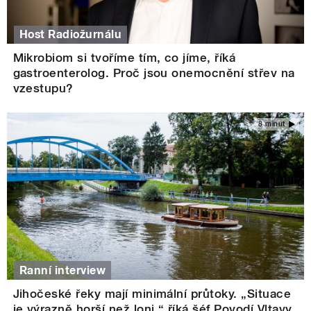
Host Radiožurnálu
Mikrobiom si tvoříme tím, co jíme, říká
gastroenterolog. Proč jsou onemocnění střev na
vzestupu?
8 minut
Ranní interview
Jihočeské řeky mají minimální průtoky. „Situace
je výrazně horší než loni,“ říká šéf Povodí Vltavy