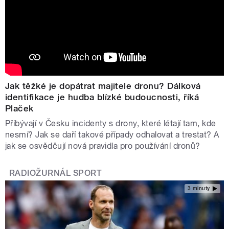
Jak těžké je dopátrat majitele dronu? Dálková
identifikace je hudba blízké budoucnosti, říká
Plaček
Přibývají v Česku incidenty s drony, které létají tam, kde
nesmí? Jak se daří takové případy odhalovat a trestat? A
jak se osvědčují nová pravidla pro používání dronů?
RADIOŽURNÁL SPORT
3 minuty