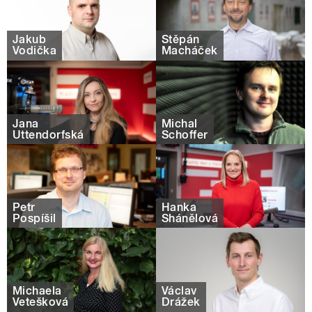
Jakub
Štěpán
Vodička
Macháček
Jana
Michal
Uttendorfská
Schoffer
Petr
Hanka
Pospíšil
Shánělová
Michaela
Václav
Vetešková
Drážek