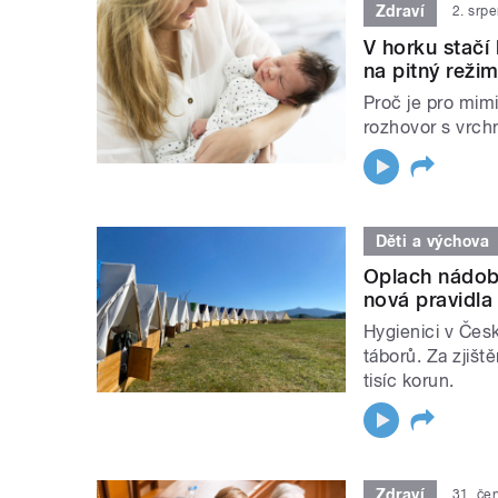
Zdraví
2. srp
V horku stačí
na pitný režim
Proč je pro mim
rozhovor s vrch
Děti a výchova
Oplach nádobí
nová pravidla 
Hygienici v Čes
táborů. Za zjišt
tisíc korun.
Zdraví
31. če