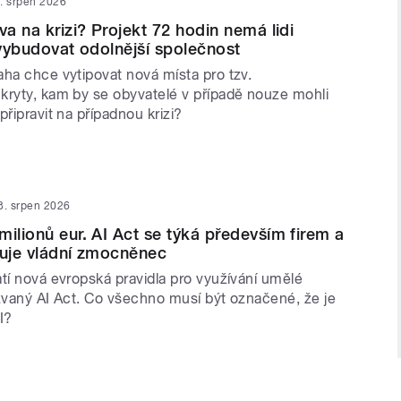
. srpen 2026
va na krizi? Projekt 72 hodin nemá lidi
e vybudovat odolnější společnost
aha chce vytipovat nová místa pro tzv.
kryty, kam by se obyvatelé v případě nouze mohli
připravit na případnou krizi?
3. srpen 2026
milionů eur. AI Act se týká především firem a
luje vládní zmocněnec
tí nová evropská pravidla pro využívání umělé
kzvaný AI Act. Co všechno musí být označené, že je
I?