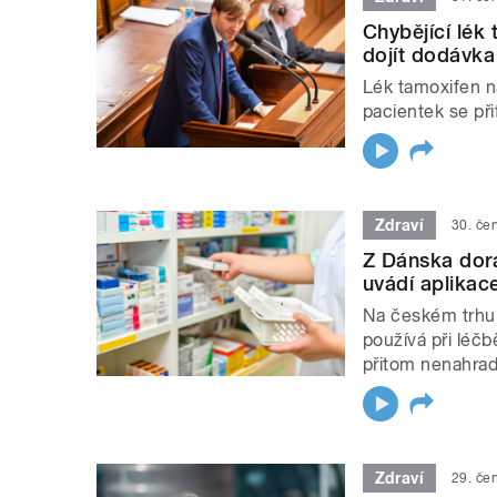
Chybějící lék
dojít dodávka 
Lék tamoxifen na
pacientek se př
Zdraví
30. če
Z Dánska dora
uvádí aplikac
Na českém trhu 
používá při léčb
přitom nenahradi
Zdraví
29. če