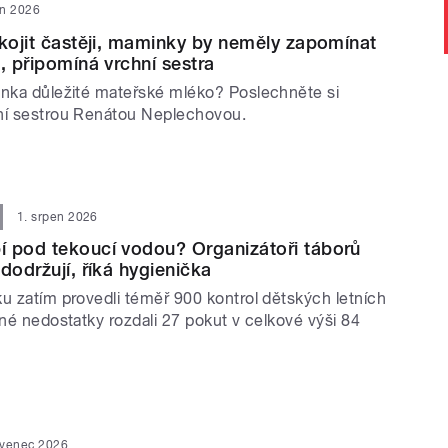
en 2026
 kojit častěji, maminky by neměly zapomínat
, připomíná vrchní sestra
inka důležité mateřské mléko? Poslechněte si
ní sestrou Renátou Neplechovou.
1. srpen 2026
 pod tekoucí vodou? Organizátoři táborů
dodržují, říká hygienička
ku zatím provedli téměř 900 kontrol dětských letních
ěné nedostatky rozdali 27 pokut v celkové výši 84
rvenec 2026