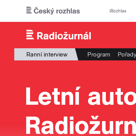
Přejít k hlavnímu obsahu
iRozhlas
Ranní interview
Program
Pořad