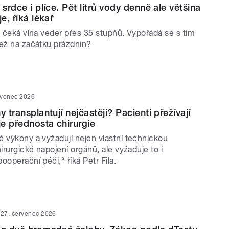
 srdce i plíce. Pět litrů vody denně ale většina
e, říká lékař
s čeká vlna veder přes 35 stupňů. Vypořádá se s tím
než na začátku prázdnin?
rvenec 2026
y transplantují nejčastěji? Pacienti přežívají
je přednosta chirurgie
é výkony a vyžadují nejen vlastní technickou
hirurgické napojení orgánů, ale vyžaduje to i
ooperační péči,“ říká Petr Fila.
27. červenec 2026