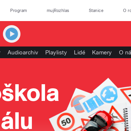
Program
mujRozhlas
Stanice
O r
y
Audioarchiv
Playlisty
Lidé
Kamery
O n