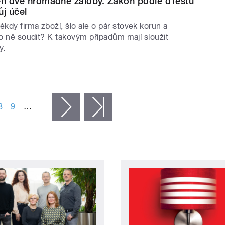
en dvě hromadné žaloby. Zákon podle dTestu
ůj účel
kdy firma zboží, šlo ale o pár stovek korun a
 o ně soudit? K takovým případům mají sloužit
y.
8
9
…
následující ›
poslední »