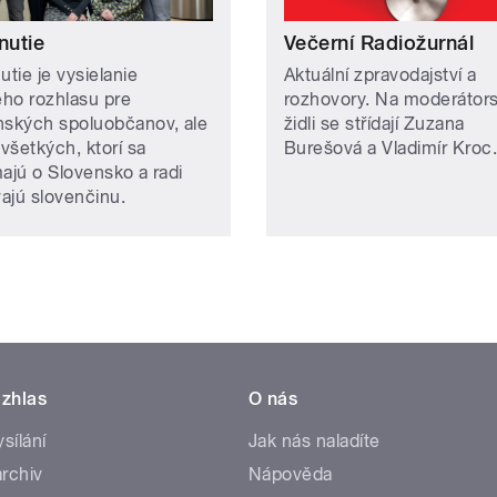
nutie
Večerní Radiožurnál
utie je vysielanie
Aktuální zpravodajství a
ho rozhlasu pre
rozhovory. Na moderátor
nských spoluobčanov, ale
židli se střídají Zuzana
 všetkých, ktorí sa
Burešová a Vladimír Kroc.
majú o Slovensko a radi
ajú slovenčinu.
zhlas
O nás
ysílání
Jak nás naladíte
rchiv
Nápověda