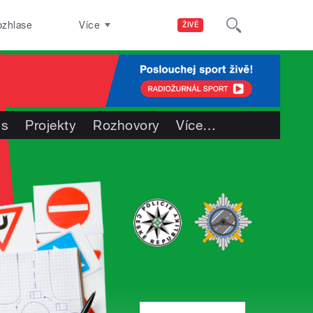
ozhlase
Více
ŽIVĚ
ás
Projekty
Rozhovory
Více
…