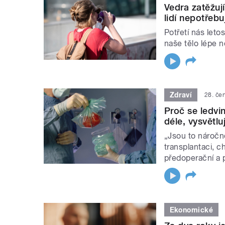
Vedra zatěžují
lidí nepotřebuj
Potřetí nás leto
naše tělo lépe 
Zdraví
28. če
Proč se ledvin
déle, vysvětlu
„Jsou to náročn
transplantaci, c
předoperační a p
Ekonomické