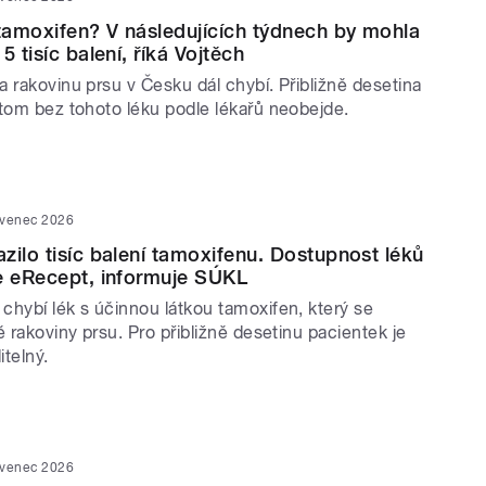
 tamoxifen? V následujících týdnech by mohla
5 tisíc balení, říká Vojtěch
 rakovinu prsu v Česku dál chybí. Přibližně desetina
itom bez tohoto léku podle lékařů neobejde.
rvenec 2026
zilo tisíc balení tamoxifenu. Dostupnost léků
e eRecept, informuje SÚKL
chybí lék s účinnou látkou tamoxifen, který se
ě rakoviny prsu. Pro přibližně desetinu pacientek je
telný.
rvenec 2026