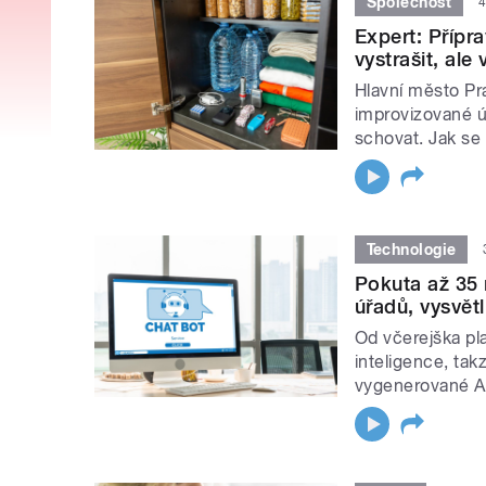
Společnost
4
Expert: Přípra
vystrašit, al
Hlavní město Pr
improvizované ú
schovat. Jak se 
Technologie
Pokuta až 35 
úřadů, vysvět
Od včerejška pla
inteligence, ta
vygenerované A