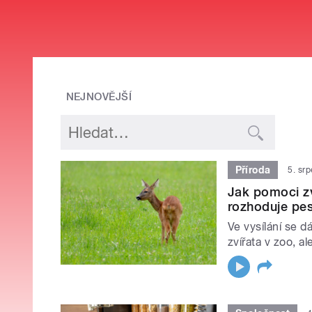
NEJNOVĚJŠÍ
Příroda
5. sr
Jak pomoci z
rozhoduje pes
Ve vysílání se 
zvířata v zoo, al