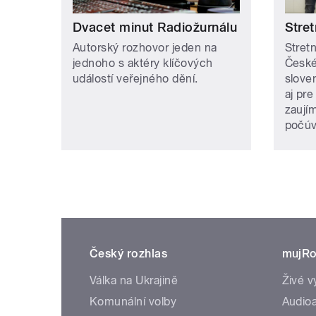
Dvacet minut Radiožurnálu
Stret
Autorský rozhovor jeden na
Stretn
jednoho s aktéry klíčových
České
událostí veřejného dění.
slove
aj pre
zaují
počúv
Český rozhlas
mujRo
Válka na Ukrajině
Živé v
Komunální volby
Audioa