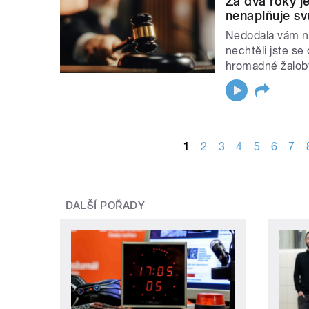
Za dva roky j
nenaplňuje sv
Nedodala vám ně
nechtěli jste se
hromadné žalob
STRÁNKY
1
2
3
4
5
6
7
DALŠÍ POŘADY