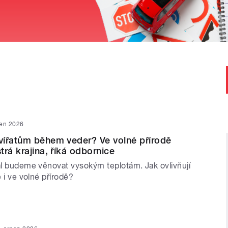
pen 2026
vířatům během veder? Ve volné přírodě
trá krajina, říká odbornice
dál budeme věnovat vysokým teplotám. Jak ovlivňují
e i ve volné přírodě?