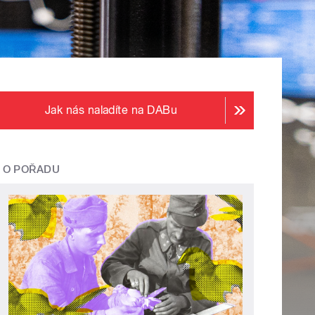
Jak nás naladíte na DABu
O POŘADU