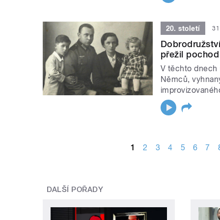
20. století
31
Dobrodružství
přežil pochod
V těchto dnech 
Němců, vyhnaný
improvizovaného
STRÁNKY
1
2
3
4
5
6
7
DALŠÍ POŘADY