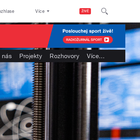
ozhlase
Více
ŽIVĚ
 nás
Projekty
Rozhovory
Více
…