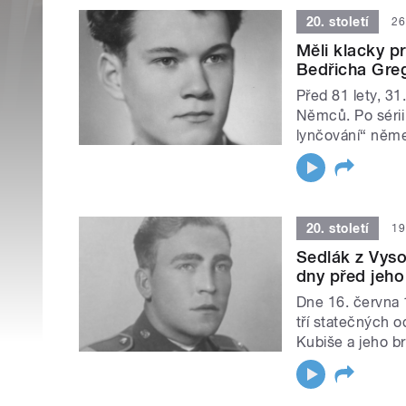
20. století
26
Měli klacky p
Bedřicha Greg
Před 81 lety, 3
Němců. Po sérii
lynčování“ němec
20. století
19
Sedlák z Vyso
dny před jeho
Dne 16. června 
tří statečných 
Kubiše a jeho br