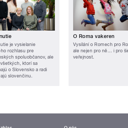
nutie
O Roma vakeren
utie je vysielanie
Vysílání o Romech pro R
ho rozhlasu pre
ale nejen pro ně… i pro š
nských spoluobčanov, ale
veřejnost.
 všetkých, ktorí sa
majú o Slovensko a radi
ajú slovenčinu.
zhlas
O nás