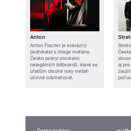
Anton
Stret
Anton Fischer je svérázný
Stretn
podnikatel s image mafiána.
České
Česko pokryl stovkami
slove
nelegálních billboardů, které se
aj pre
úřadům dlouhé roky nedaří
zaují
účinně odstraňovat.
počúv
Český rozhlas
mujRo