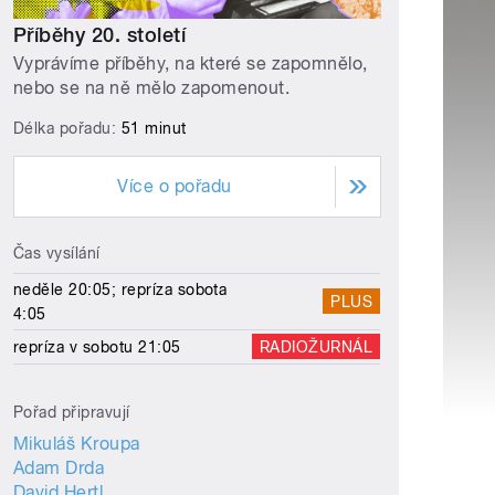
Příběhy 20. století
Vyprávíme příběhy, na které se zapomnělo,
nebo se na ně mělo zapomenout.
Délka pořadu:
51 minut
Více o pořadu
Čas vysílání
neděle 20:05; repríza sobota
PLUS
4:05
repríza v sobotu 21:05
RADIOŽURNÁL
Pořad připravují
Mikuláš Kroupa
Adam Drda
David Hertl