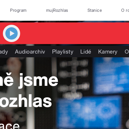
Program
mujRozhlas
Stanice
O r
ady
Audioarchiv
Playlisty
Lidé
Kamery
O