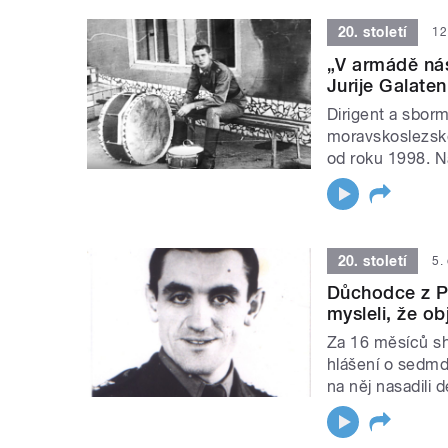
20. století
12
„V armádě nás
Jurije Galate
Dirigent a sborm
moravskoslezské
od roku 1998. Na
20. století
5.
Důchodce z Po
mysleli, že ob
Za 16 měsíců shr
hlášení o sedmd
na něj nasadili 