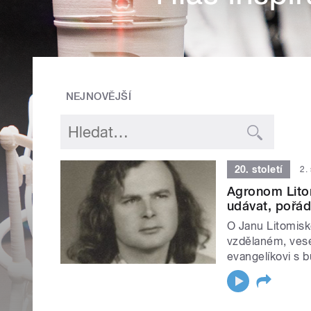
NEJNOVĚJŠÍ
20. století
2.
Agronom Lito
udávat, pořá
O Janu Litomisk
vzdělaném, ves
evangelíkovi s 