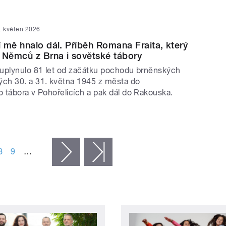
. květen 2026
 mě hnalo dál. Příběh Romana Fraita, který
 Němců z Brna i sovětské tábory
uplynulo 81 let od začátku pochodu brněnských
ch 30. a 31. května 1945 z města do
 tábora v Pohořelicích a pak dál do Rakouska.
8
9
…
následující ›
poslední »