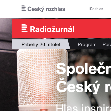
Přejít k hlavnímu obsahu
iRozhlas
Příběhy 20. století
Program
Poř