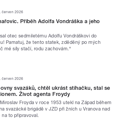
. červen 2026
hařovic. Příběh Adolfa Vondráška a jeho
psal otec sedmiletému Adolfu Vondráškovi do
u! Pamatuj, že tento statek, zděděný po mých
seč mé síly stačí, rodu zachovám.“
. červen 2026
ovny svazáků, chtěl ukrást stíhačku, stal se
ionem. Život agenta Froydy
 Miroslav Froyda v roce 1953 utekl na Západ během
a svazácké brigádě v JZD při žních u Vranova nad
e na to připravoval.