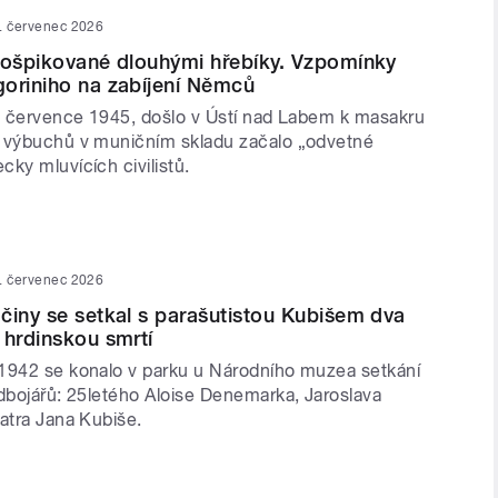
. červenec 2026
rošpikované dlouhými hřebíky. Vzpomínky
oriniho na zabíjení Němců
1. července 1945, došlo v Ústí nad Labem k masakru
 výbuchů v muničním skladu začalo „odvetné
ky mluvících civilistů.
. červenec 2026
činy se setkal s parašutistou Kubišem dva
 hrdinskou smrtí
1942 se konalo v parku u Národního muzea setkání
odbojářů: 25letého Aloise Denemarka, Jaroslava
atra Jana Kubiše.