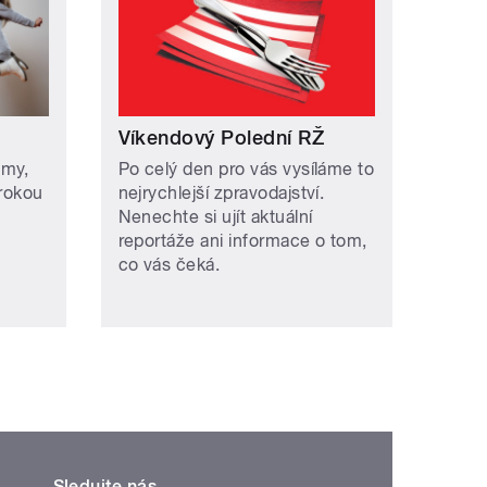
Víkendový Polední RŽ
omy,
Po celý den pro vás vysíláme to
irokou
nejrychlejší zpravodajství.
Nenechte si ujít aktuální
reportáže ani informace o tom,
co vás čeká.
Sledujte nás