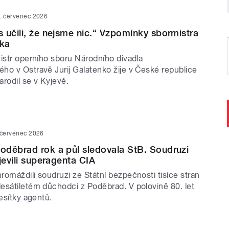
. červenec 2026
 učili, že nejsme nic.“ Vzpomínky sbormistra
nka
istr operního sboru Národního divadla
ho v Ostravě Jurij Galatenko žije v České republice
rodil se v Kyjevě.
 červenec 2026
děbrad rok a půl sledovala StB. Soudruzi
jevili superagenta CIA
omáždili soudruzi ze Státní bezpečnosti tisíce stran
esátiletém důchodci z Poděbrad. V polovině 80. let
desítky agentů.