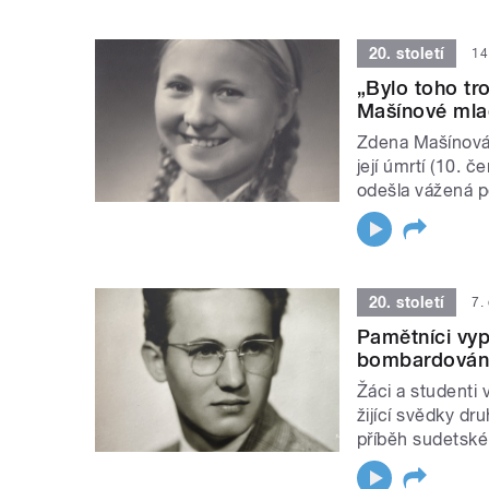
20. století
14
„Bylo toho t
Mašínové mla
Zdena Mašínová 
její úmrtí (10. 
odešla vážená p
20. století
7.
Pamětníci vyp
bombardování 
Žáci a studenti 
žijící svědky dr
příběh sudetsk