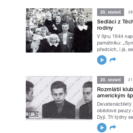
20. století
28
Sedláci z Těc
rodiny
V říjnu 1944 na
památníku: „Syn
předcích, i já, 
20. století
21
Rozmlátil klub
americkým šp
Devatenáctiletý
obědové pauzy n
Dyjí. Tři týdny s