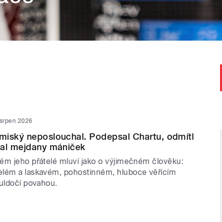
 srpen 2026
miský neposlouchal. Podepsal Chartu, odmítl
dal mejdany mániček
ém jeho přátelé mluví jako o výjimečném člověku:
elém a laskavém, pohostinném, hluboce věřícím
buldočí povahou.