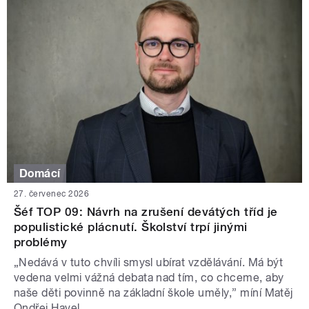
Domácí
27. červenec 2026
Šéf TOP 09: Návrh na zrušení devátých tříd je
populistické plácnutí. Školství trpí jinými
problémy
„Nedává v tuto chvíli smysl ubírat vzdělávání. Má být
vedena velmi vážná debata nad tím, co chceme, aby
naše děti povinně na základní škole uměly,” míní Matěj
Ondřej Havel.