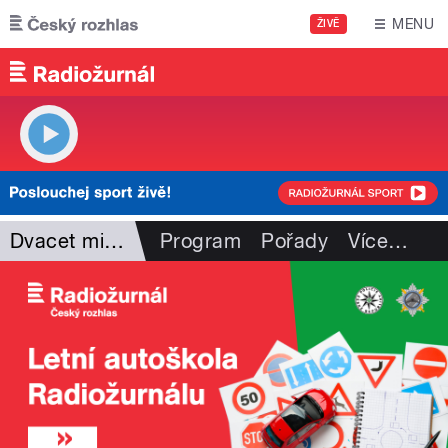
Přejít k hlavnímu obsahu
MENU
ŽIVĚ
Dvacet minut Radiožurnálu
Program
Pořady
Více
…