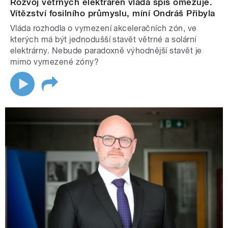
Rozvoj větrných elektráren vláda spíš omezuje.
Vítězství fosilního průmyslu, míní Ondráš Přibyla
Vláda rozhodla o vymezení akceleračních zón, ve
kterých má být jednodušší stavět větrné a solární
elektrárny. Nebude paradoxně výhodnější stavět je
mimo vymezené zóny?