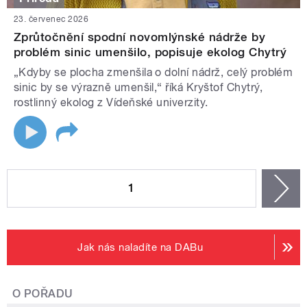
23. červenec 2026
Zprůtočnění spodní novomlýnské nádrže by
problém sinic umenšilo, popisuje ekolog Chytrý
„Kdyby se plocha zmenšila o dolní nádrž, celý problém
sinic by se výrazně umenšil,“ říká Kryštof Chytrý,
rostlinný ekolog z Vídeňské univerzity.
STRÁNKY
1
n
Jak nás naladíte na DABu
O POŘADU