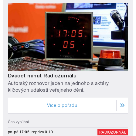
Dvacet minut Radiožurnálu
Autorský rozhovor jeden na jednoho s aktéry
klíčových událostí veřejného dění.
Více o pořadu
Čas vysílání
po-pá 17:05, repríza 0:10
RADIOŽURNÁL