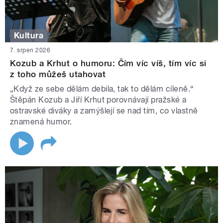
Kultura
7. srpen 2026
Kozub a Krhut o humoru: Čím víc víš, tím víc si
z toho můžeš utahovat
„Když ze sebe dělám debila, tak to dělám cíleně.“
Štěpán Kozub a Jiří Krhut porovnávají pražské a
ostravské diváky a zamýšlejí se nad tím, co vlastně
znamená humor.