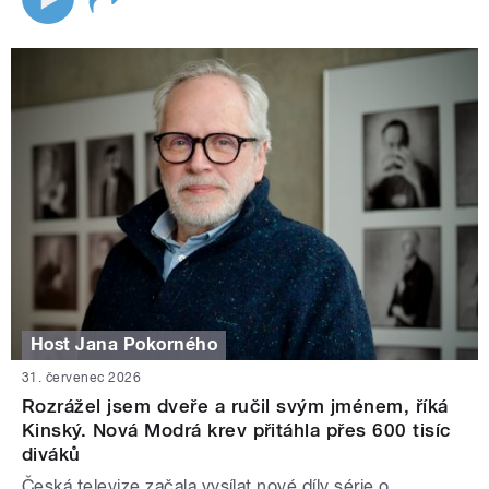
Host Jana Pokorného
31. červenec 2026
Rozrážel jsem dveře a ručil svým jménem, říká
Kinský. Nová Modrá krev přitáhla přes 600 tisíc
diváků
Česká televize začala vysílat nové díly série o