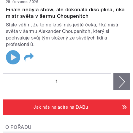
29. červenec 2026
Finále nebyla show, ale dokonalá disciplína, říká
mistr světa v šermu Choupenitch
Stále věřím, že to nejlepší nás ještě čeká, říká mistr
světa v šermu Alexander Choupenitch, který si
pochvaluje svůj tým složený ze skvělých lidí a
profesionálů.
STRÁNKY
1
n
Jak nás naladíte na DABu
O POŘADU