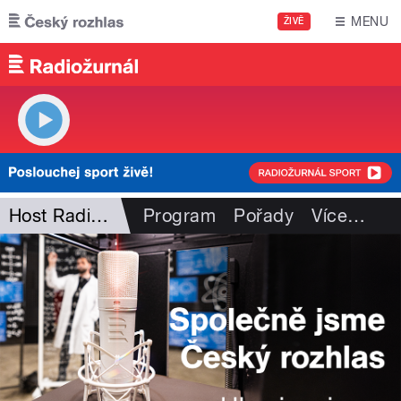
Přejít k hlavnímu obsahu
MENU
ŽIVĚ
Host Radiožurnálu
Program
Pořady
Více
…