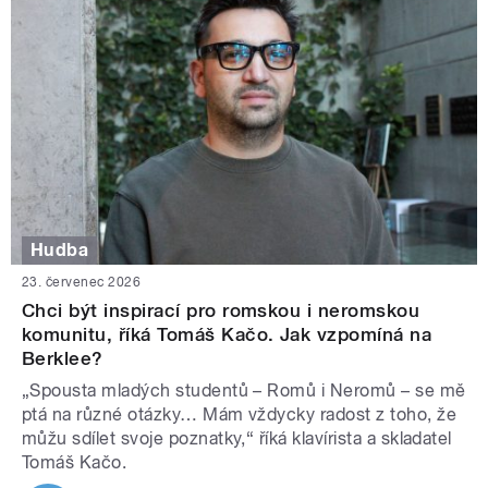
Hudba
23. červenec 2026
Chci být inspirací pro romskou i neromskou
komunitu, říká Tomáš Kačo. Jak vzpomíná na
Berklee?
„Spousta mladých studentů – Romů i Neromů – se mě
ptá na různé otázky… Mám vždycky radost z toho, že
můžu sdílet svoje poznatky,“ říká klavírista a skladatel
Tomáš Kačo.