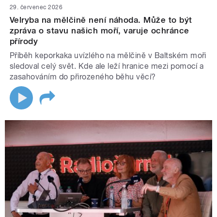
29. červenec 2026
Velryba na mělčině není náhoda. Může to být
zpráva o stavu našich moří, varuje ochránce
přírody
Příběh keporkaka uvízlého na mělčině v Baltském moři
sledoval celý svět. Kde ale leží hranice mezi pomocí a
zasahováním do přirozeného běhu věcí?