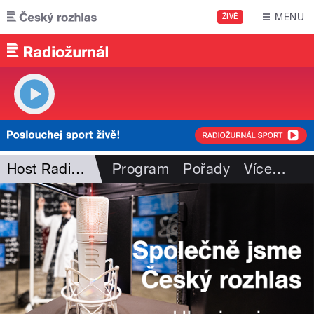
Přejít k hlavnímu obsahu
MENU
ŽIVĚ
Host Radiožurnálu
Program
Pořady
Více
…