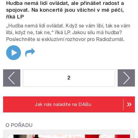
Hudba nemá lidi ovládat, ale přinášet radost a
spojovat. Na koncertě jsou všichni v mé péči,
říká LP
„Hudba nemá lidi ovládat. Když se vám líbí, tak se vám
líbí, když ne, tak ne,“ říká LP. Jakou sílu má hudba?
Poslechněte si exkluzivní rozhovor pro Radiožurnál.
STRÁNKY
2
n
zí
Jak nás naladíte na DABu
O POŘADU