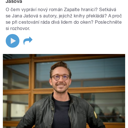
Jašová
O čem vypráví nový román Zapalte hranici? Setkává
se Jana Jašová s autory, jejichž knihy překládá? A proč
se při cestování ráda dívá lidem do oken? Poslechněte
si rozhovor.