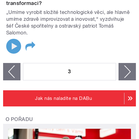
transformaci?
„Umíme vyrobit složité technologické věci, ale hlavně
umíme zdravě improvizovat a inovovat,“ vyzdvihuje
šéf České spořitelny a ostravský patriot Tomáš
Salomon.
STRÁNKY
3
n
zí
Jak nás naladíte na DABu
O POŘADU