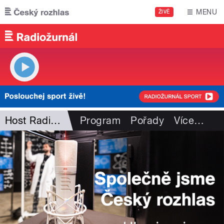
Přejít k hlavnímu obsahu
MENU
ŽIVĚ
Host Radiožurnálu
Program
Pořady
Více
…