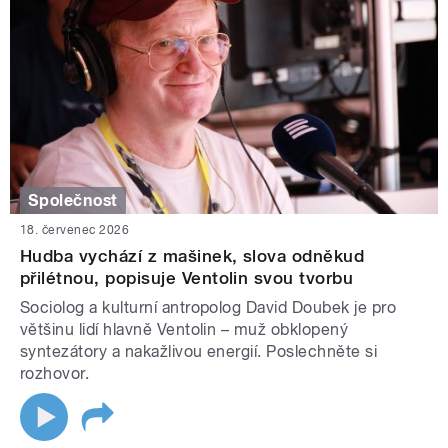
Společnost
18. červenec 2026
Hudba vychází z mašinek, slova odněkud
přilétnou, popisuje Ventolin svou tvorbu
Sociolog a kulturní antropolog David Doubek je pro
většinu lidí hlavně Ventolin – muž obklopený
syntezátory a nakažlivou energií. Poslechněte si
rozhovor.