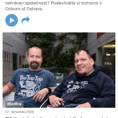
nahrávací společnost? Poslechněte si rozhovor z
Colours of Ostrava.
Hudba
17. červenec 2026