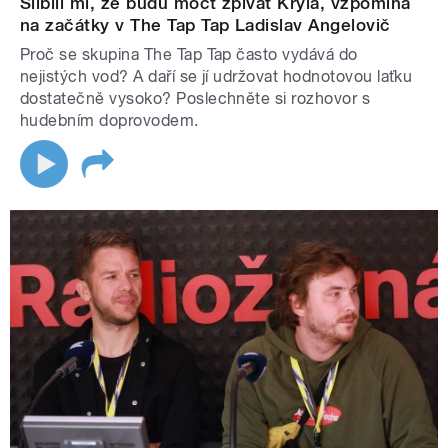
Slíbili mi, že budu moct zpívat Kryla, vzpomíná
na začátky v The Tap Tap Ladislav Angelovič
Proč se skupina The Tap Tap často vydává do
nejistých vod? A daří se jí udržovat hodnotovou laťku
dostatečně vysoko? Poslechněte si rozhovor s
hudebním doprovodem.