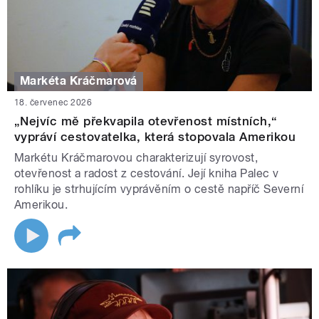
Markéta Kráčmarová
18. červenec 2026
„Nejvíc mě překvapila otevřenost místních,“
vypráví cestovatelka, která stopovala Amerikou
Markétu Kráčmarovou charakterizují syrovost,
otevřenost a radost z cestování. Její kniha Palec v
rohlíku je strhujícím vyprávěním o cestě napříč Severní
Amerikou.