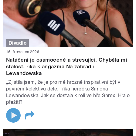
Divadlo
16. červenec 2026
Natáčení je osamocené a stresující. Chyběla mi
stálost, říká k angažmá Na zábradlí
Lewandowska
„Zjistila jsem, že je pro mě hrozně inspirativní být v
pevném kolektivu déle,“ říká herečka Simona
Lewandowska. Jak se dostala k roli ve hře Shrex: Hra o
přežití?