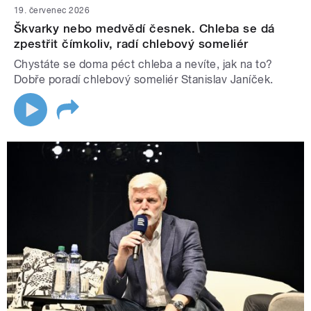
19. červenec 2026
Škvarky nebo medvědí česnek. Chleba se dá
zpestřit čímkoliv, radí chlebový someliér
Chystáte se doma péct chleba a nevíte, jak na to?
Dobře poradí chlebový someliér Stanislav Janíček.