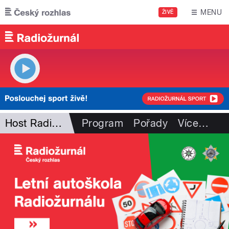
Přejít k hlavnímu obsahu
MENU
ŽIVĚ
Host Radiožurnálu
Program
Pořady
Více
…