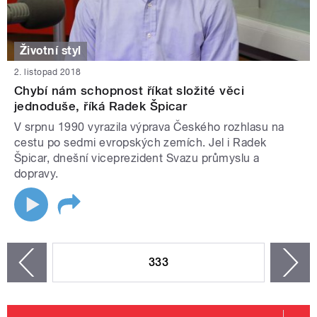
Životní styl
2. listopad 2018
Chybí nám schopnost říkat složité věci
jednoduše, říká Radek Špicar
V srpnu 1990 vyrazila výprava Českého rozhlasu na
cestu po sedmi evropských zemích. Jel i Radek
Špicar, dnešní viceprezident Svazu průmyslu a
dopravy.
STRÁNKY
333
n
zí