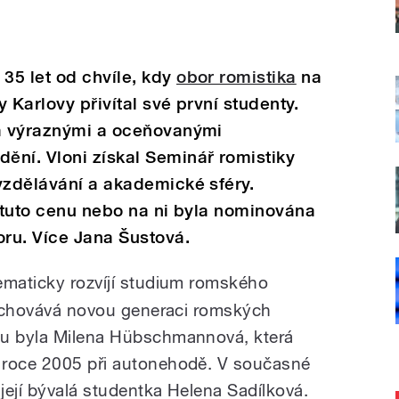
35 let od chvíle, kdy
obor romistika
na
y Karlovy přivítal své první studenty.
la výraznými a oceňovanými
ění. Vloni získal Seminář romistiky
vzdělávání a akademické sféry.
a tuto cenu nebo na ni byla nominována
oru. Více Jana Šustová.
maticky rozvíjí studium romského
 vychovává novou generaci romských
ou byla Milena Hübschmannová, která
 roce 2005 při autonehodě. V současné
její bývalá studentka Helena Sadílková.