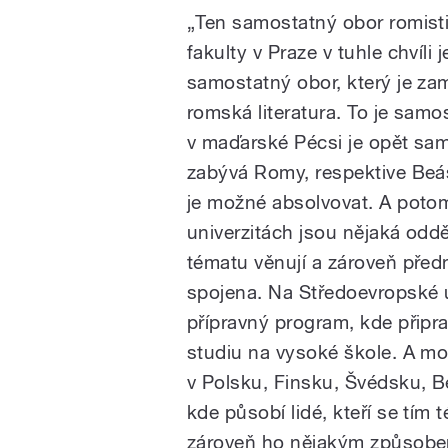
„Ten samostatný obor romisti
fakulty v Praze v tuhle chvíli 
samostatný obor, který je z
romská literatura. To je samo
v maďarské Pécsi je opět sam
zabývá Romy, respektive Beáši
je možné absolvovat. A poto
univerzitách jsou nějaká oddě
tématu věnují a zároveň před
spojena. Na Středoevropské un
přípravný program, kde připr
studiu na vysoké škole. A mo
v Polsku, Finsku, Švédsku, Bel
kde působí lidé, kteří se tím
zároveň ho nějakým způsobem