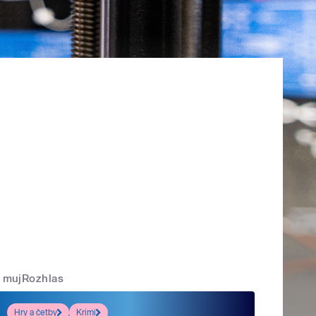
mujRozhlas
Hry a četby
Krimi