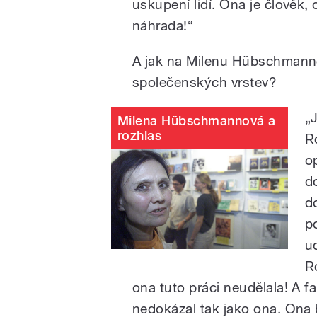
uskupení lidí. Ona je člověk, 
náhrada!“
A jak na Milenu Hübschmann
společenských vrstev?
„J
Milena Hübschmannová a
rozhlas
R
o
d
d
p
u
R
ona tuto práci neudělala! A f
nedokázal tak jako ona. Ona 