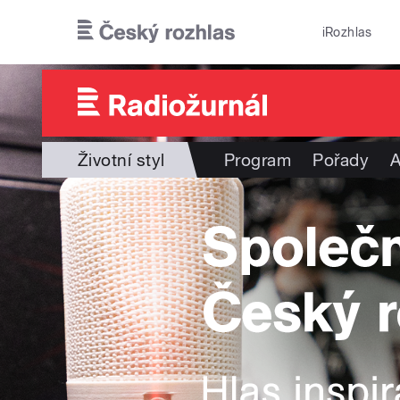
Přejít k hlavnímu obsahu
iRozhlas
Životní styl
Program
Pořady
A