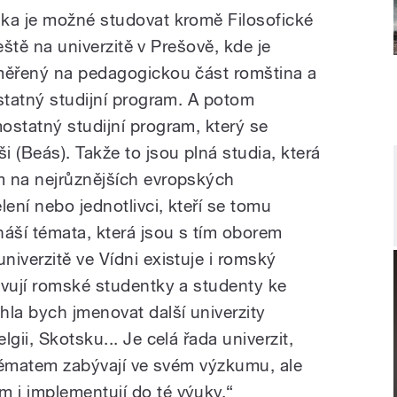
ka je možné studovat kromě Filosofické
ještě na univerzitě v Prešově, kde je
aměřený na pedagogickou část romština a
statný studijní program. A potom
ostatný studijní program, který se
 (Beás). Takže to jsou plná studia, která
m na nejrůznějších evropských
lení nebo jednotlivci, kteří se tomu
náší témata, která jsou s tím oborem
iverzitě ve Vídni existuje i romský
avují romské studentky a studenty ke
hla bych jmenovat další univerzity
gii, Skotsku... Je celá řada univerzit,
 tématem zabývají ve svém výzkumu, ale
 i implementují do té výuky.“