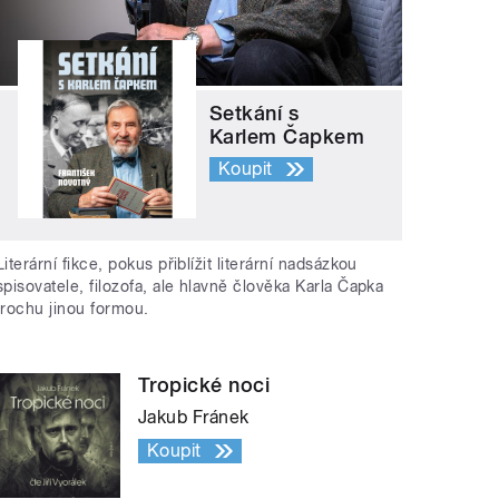
Setkání s
Karlem Čapkem
Koupit
Literární fikce, pokus přiblížit literární nadsázkou
spisovatele, filozofa, ale hlavně člověka Karla Čapka
trochu jinou formou.
Tropické noci
Jakub Fránek
Koupit