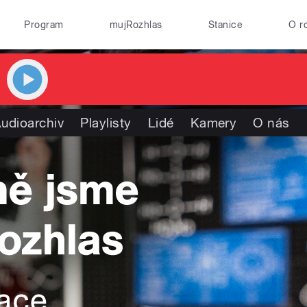
Program
mujRozhlas
Stanice
O r
udioarchiv
Playlisty
Lidé
Kamery
O nás