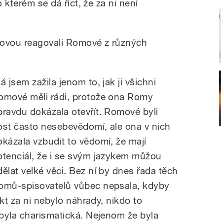
o kterém se dá říct, že za ni není
ovou reagovali Romové z různých
á jsem zažila jenom to, jak ji všichni
omové měli rádi, protože ona Romy
pravdu dokázala otevřít. Romové byli
ost často nesebevědomí, ale ona v nich
okázala vzbudit to vědomí, že mají
otenciál, že i se svým jazykem můžou
dělat velké věci. Bez ní by dnes řada těch
omů-spisovatelů vůbec nepsala, kdyby
akt za ni nebylo náhrady, nikdo to
byla charismatická. Nejenom že byla