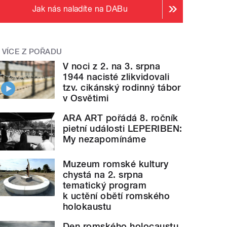
Jak nás naladíte na DABu
VÍCE Z POŘADU
V noci z 2. na 3. srpna
1944 nacisté zlikvidovali
tzv. cikánský rodinný tábor
v Osvětimi
ARA ART pořádá 8. ročník
pietní události LEPERIBEN:
My nezapomínáme
Muzeum romské kultury
chystá na 2. srpna
tematický program
k uctění obětí romského
holokaustu
Den romského holocaustu