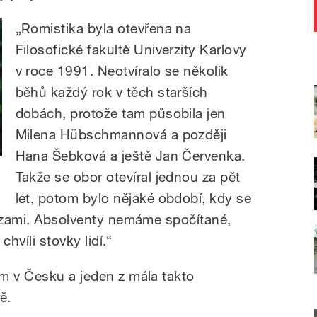
„Romistika byla otevřena na
Filosofické fakultě Univerzity Karlovy
v roce 1991. Neotvíralo se několik
běhů každý rok v těch starších
dobách, protože tam působila jen
Milena Hübschmannová a později
Hana Šebková a ještě Jan Červenka.
Takže se obor otevíral jednou za pět
let, potom bylo nějaké období, kdy se
auzami. Absolventy nemáme spočítané,
chvíli stovky lidí.“
m v Česku a jeden z mála takto
ě.