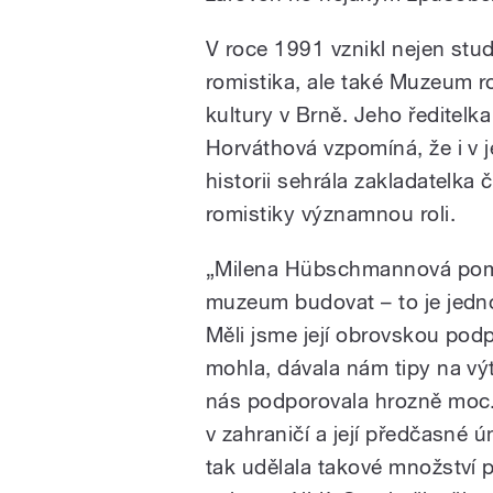
V roce 1991 vznikl nejen stud
romistika, ale také Muzeum 
kultury v Brně. Jeho ředitelk
Horváthová vzpomíná, že i v 
historii sehrála zakladatelka 
romistiky významnou roli.
„Milena Hübschmannová po
muzeum budovat – to je jedn
Měli jsme její obrovskou pod
mohla, dávala nám tipy na vý
nás podporovala hrozně moc.
v zahraničí a její předčasné 
tak udělala takové množství p