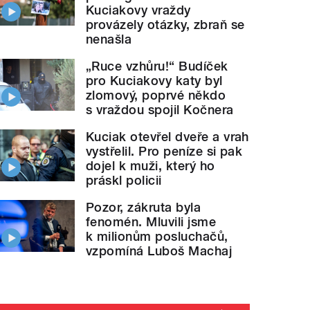
Kuciakovy vraždy
provázely otázky, zbraň se
nenašla
„Ruce vzhůru!“ Budíček
pro Kuciakovy katy byl
zlomový, poprvé někdo
s vraždou spojil Kočnera
Kuciak otevřel dveře a vrah
vystřelil. Pro peníze si pak
dojel k muži, který ho
práskl policii
Pozor, zákruta byla
fenomén. Mluvili jsme
k milionům posluchačů,
vzpomíná Luboš Machaj