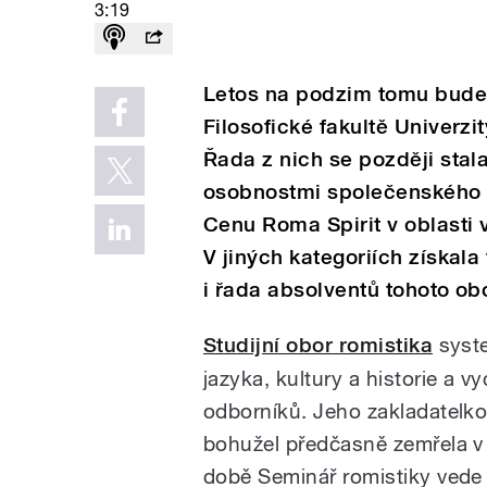
3:19
Letos na podzim tomu bude 
Filosofické fakultě Univerzit
Řada z nich se později sta
osobnostmi společenského d
Cenu Roma Spirit v oblasti 
V jiných kategoriích získal
i řada absolventů tohoto ob
Studijní obor romistika
syste
jazyka, kultury a historie a
odborníků. Jeho zakladatelk
bohužel předčasně zemřela v
době Seminář romistiky vede 