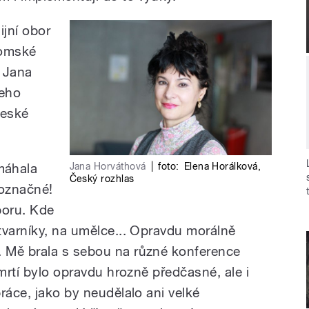
ijní obor
romské
a Jana
jeho
české
Jana Horváthová
|
foto:
Elena Horálková
,
máhala
Český rozhlas
označné!
poru. Kde
tvarníky, na umělce... Opravdu morálně
 Mě brala s sebou na různé konference
úmrtí bylo opravdu hrozně předčasné, ale i
ráce, jako by neudělalo ani velké