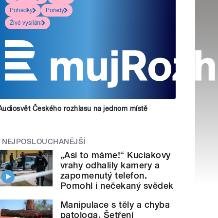
Pohádky
Pořady
Živé vysílání
Audiosvět Českého rozhlasu na jednom místě
NEJPOSLOUCHANĚJŠÍ
„Asi to máme!“ Kuciakovy
vrahy odhalily kamery a
zapomenutý telefon.
Pomohl i nečekaný svědek
Manipulace s těly a chyba
patologa. Šetření