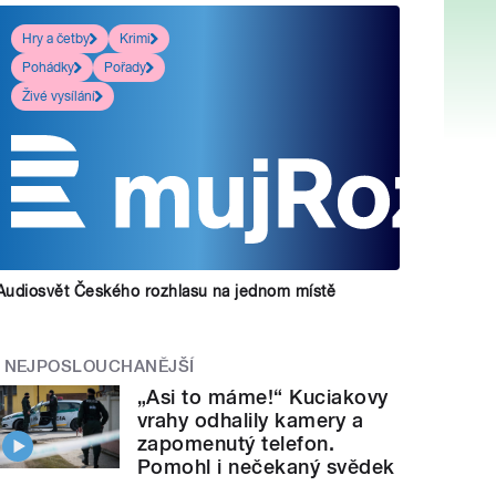
Hry a četby
Krimi
Pohádky
Pořady
Živé vysílání
Audiosvět Českého rozhlasu na jednom místě
NEJPOSLOUCHANĚJŠÍ
„Asi to máme!“ Kuciakovy
vrahy odhalily kamery a
zapomenutý telefon.
Pomohl i nečekaný svědek