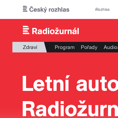
Přejít k hlavnímu obsahu
iRozhlas
Zdraví
Program
Pořady
Audio