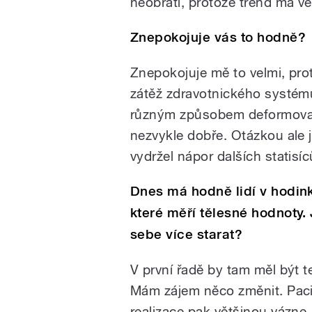
neobrátí, protože trend má v
Znepokojuje vás to hodně?
Znepokojuje mě to velmi, pro
zátěž zdravotnického systému
různým způsobem deformovaný
nezvykle dobře. Otázkou ale j
vydržel nápor dalších statisíc
Dnes má hodně lidí v hodink
které měří tělesné hodnoty
sebe více starat?
V první řadě by tam měl být t
Mám zájem něco změnit. Pacie
realizace pak většinou vázne.