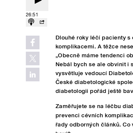
26:51
Dlouhé roky léčí pacienty s
komplikacemi. A těžce nese
„Obecně máme tendenci obvi
Nebál bych se ale obvinit i s
vysvětluje vedoucí Diabeto
České diabetologické spole
diabetologii pořád ještě ba
Zaměřujete se na léčbu dia
prevenci cévních komplikac
řady odborných článků. Co v