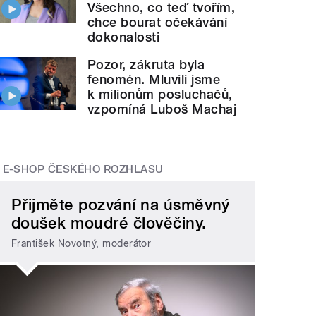
Všechno, co teď tvořím,
chce bourat očekávání
dokonalosti
Pozor, zákruta byla
fenomén. Mluvili jsme
k milionům posluchačů,
vzpomíná Luboš Machaj
E-SHOP ČESKÉHO ROZHLASU
Přijměte pozvání na úsměvný
doušek moudré člověčiny.
František Novotný, moderátor