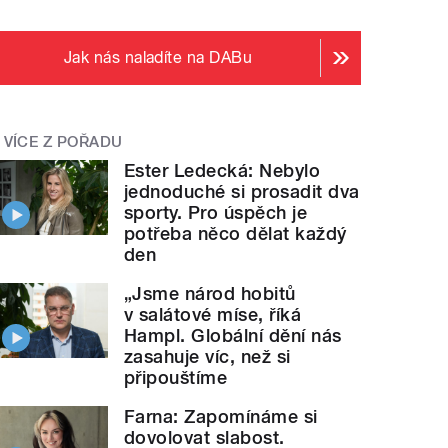
Jak nás naladíte na DABu
VÍCE Z POŘADU
Ester Ledecká: Nebylo
jednoduché si prosadit dva
sporty. Pro úspěch je
potřeba něco dělat každý
den
„Jsme národ hobitů
v salátové míse, říká
Hampl. Globální dění nás
zasahuje víc, než si
připouštíme
Farna: Zapomínáme si
dovolovat slabost.