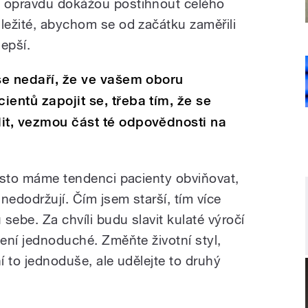
e opravdu dokážou postihnout celého
ůležité, abychom se od začátku zaměřili
lepší.
 se nedaří, že ve vašem oboru
entů zapojit se, třeba tím, že se
dit, vezmou část té odpovědnosti na
Často máme tendenci pacienty obviňovat,
nedodržují. Čím jsem starší, tím více
 sebe. Za chvíli budu slavit kulaté výročí
není jednoduché. Změňte životní styl,
í to jednoduše, ale udělejte to druhý