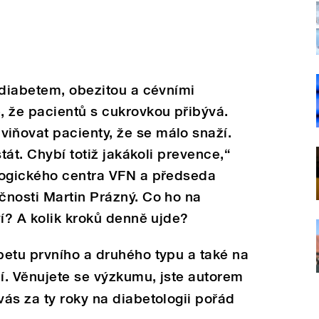
 diabetem, obezitou a cévními
, že pacientů s cukrovkou přibývá.
ňovat pacienty, že se málo snaží.
tát. Chybí totiž jakákoli prevence,“
logického centra VFN a předseda
čnosti Martin Prázný. Co ho na
ví? A kolik kroků denně ujde?
betu prvního a druhého typu a také na
í. Věnujete se výzkumu, jste autorem
ás za ty roky na diabetologii pořád