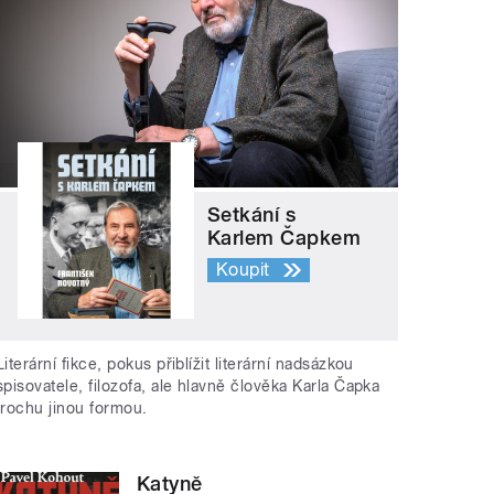
Setkání s
Karlem Čapkem
Koupit
Literární fikce, pokus přiblížit literární nadsázkou
spisovatele, filozofa, ale hlavně člověka Karla Čapka
trochu jinou formou.
Katyně