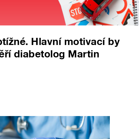
btížné. Hlavní motivací by
ěří diabetolog Martin