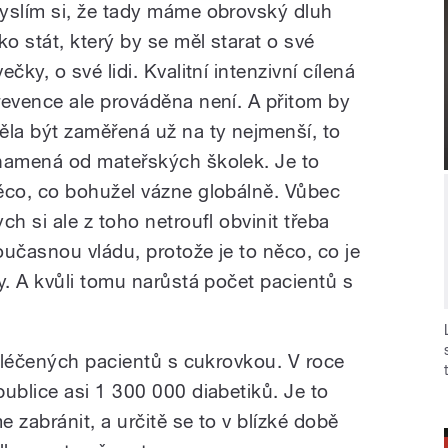
yslím si, že tady máme obrovský dluh
ako stát, který by se měl starat o své
ečky, o své lidi. Kvalitní intenzivní cílená
revence ale prováděna není. A přitom by
ěla být zaměřená už na ty nejmenší, to
namená od mateřských školek. Je to
ěco, co bohužel vázne globálně. Vůbec
ch si ale z toho netroufl obvinit třeba
oučasnou vládu, protože je to něco, co je
. A kvůli tomu narůstá počet pacientů s
 léčených pacientů s cukrovkou. V roce
blice asi 1 300 000 diabetiků. Je to
zabránit, a určitě se to v blízké době