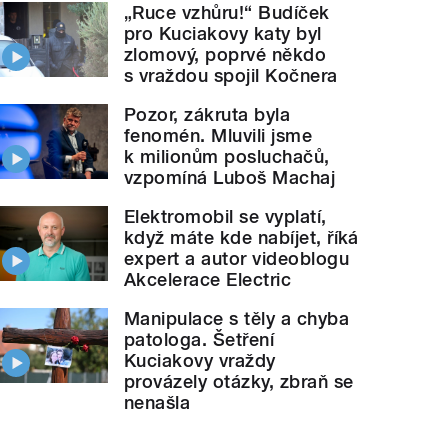
„Ruce vzhůru!“ Budíček
pro Kuciakovy katy byl
zlomový, poprvé někdo
s vraždou spojil Kočnera
Pozor, zákruta byla
fenomén. Mluvili jsme
k milionům posluchačů,
vzpomíná Luboš Machaj
Elektromobil se vyplatí,
když máte kde nabíjet, říká
expert a autor videoblogu
Akcelerace Electric
Manipulace s těly a chyba
patologa. Šetření
Kuciakovy vraždy
provázely otázky, zbraň se
nenašla