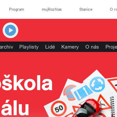
Program
mujRozhlas
Stanice
O r
archiv
Playlisty
Lidé
Kamery
O nás
Proj