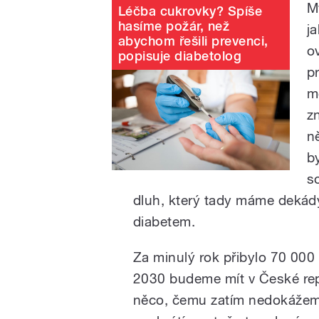
M
Léčba cukrovky? Spíše
hasíme požár, než
j
abychom řešili prevenci,
ov
popisuje diabetolog
p
m
z
n
by
s
dluh, který tady máme dekády
diabetem.
Za minulý rok přibylo 70 000
2030 budeme mít v České repu
něco, čemu zatím nedokážeme 