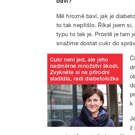
baví?
Mě hrozně baví, jak je diabet
to tak nepřišlo. Říkal jsem si
typu to tak je. Prostě je tam
snažíme dostat cukr do sprá
Č
Cukr není jed, ale jeho
nadměrné množství škodí.
d
Zvykněte si na přírodní
o
sladidla, radí diabetoložka
d
p
k
J
z 