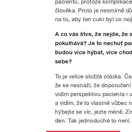
pacientů, protože komplikac
člověka. Proto je nesmírně d
na to, aby ten cukr byl co nej
A co vás štve, že nejde, že
pokulhává? Je to nechuť paci
budou více hýbat, více cho
sebe?
To je velice složitá otázka. 
že se nesnaží, že doporučení 
vidím perspektivu pacienta i u
a vidím, že to vlastně vůbec 
hýbejte se víc, jezte méně. Zn
den. Tak jednoduché to není.