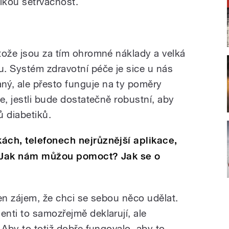
elkou setrvačnost.
tože jsou za tím ohromné náklady a velká
. Systém zdravotní péče je sice u nás
, ale přesto funguje na ty poměry
e, jestli bude dostatečně robustní, aby
ů diabetiků.
ách, telefonech nejrůznější aplikace,
. Jak nám můžou pomoct? Jak se o
en zájem, že chci se sebou něco udělat.
nti to samozřejmě deklarují, ale
 Aby to totiž dobře fungovalo, aby to