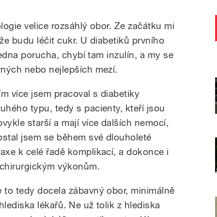
ologie velice rozsáhlý obor. Ze začátku mi
, že budu léčit cukr. U diabetiků prvního
 jedna porucha, chybí tam inzulín, a my se
vných nebo nejlepších mezí.
ím více jsem pracoval s diabetiky
ruhého typu, tedy s pacienty, kteří jsou
bvykle starší a mají více dalších nemocí,
ostal jsem se během své dlouholeté
raxe k celé řadě komplikací, a dokonce i
 chirurgickým výkonům.
e to tedy docela zábavný obor, minimálně
hlediska lékařů. Ne už tolik z hlediska