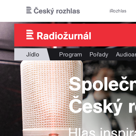
Přejít k hlavnímu obsahu
iRozhlas
Jídlo
Program
Pořady
Audioa