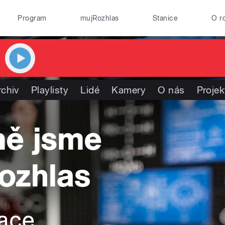
Program
mujRozhlas
Stanice
O r
rchiv
Playlisty
Lidé
Kamery
O nás
Projek