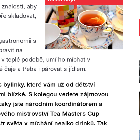
 znalosti, aby
ře skladovat,
 gastronomii s
pravit na
 v teplé podobě, umí ho míchat v
 čaje a třeba i párovat s jídlem.
s bylinky, které vám už od dětství
mi blízké. S kolegou vedete zájmovou
taky jste národním koordinátorem a
ového mistrovství Tea Masters Cup
tr světa v míchání nealko drinků. Tak