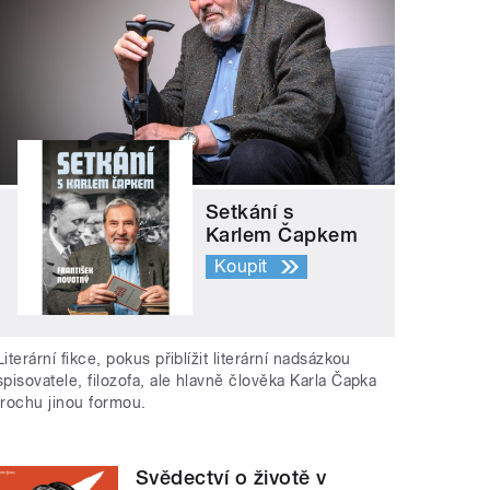
Setkání s
Karlem Čapkem
Koupit
Literární fikce, pokus přiblížit literární nadsázkou
spisovatele, filozofa, ale hlavně člověka Karla Čapka
trochu jinou formou.
Svědectví o životě v