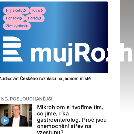
Hry a četby
Krimi
Pohádky
Pořady
Živé vysílání
Audiosvět Českého rozhlasu na jednom místě
NEJPOSLOUCHANĚJŠÍ
Mikrobiom si tvoříme tím,
co jíme, říká
gastroenterolog. Proč jsou
onemocnění střev na
vzestupu?