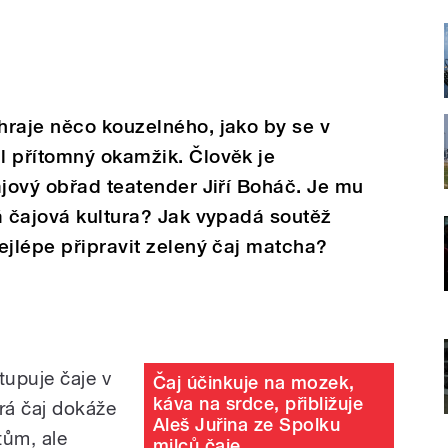
hraje něco kouzelného, jako by se v
l přítomný okamžik. Člověk je
ajový obřad teatender Jiří Boháč. Je mu
á čajová kultura? Jak vypadá soutěž
ejlépe připravit zelený čaj matcha?
tupuje čaje v
Čaj účinkuje na mozek,
káva na srdce, přibližuje
rá čaj dokáže
Aleš Juřina ze Spolku
tům, ale
milců čaje