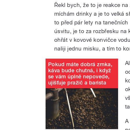
Řekl bych, že to je reakce na
míchám drinky a je to velká s
to před pár lety na tanečníc
úsvitu, je to za rozbřesku n
ohřát v kovové konvičce vodu, 
naliji jednu misku, a tím to ko
A
Pokud máte dobrá zrnka,
káva bude chutná, i když
o
se vám úplně nepovede,
k
ujišťuje pražič a barista
o
v
t
A
n