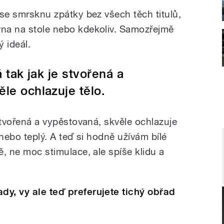
zase smrsknu zpátky bez všech těch titulů,
vna na stole nebo kdekoliv. Samozřejmě
ý ideál.
á tak jak je stvořená a
le ochlazuje tělo.
 stvořená a vypěstovaná, skvěle ochlazuje
, nebo teplý. A teď si hodně užívám bílé
ě, ne moc stimulace, ale spíše klidu a
dy, vy ale teď preferujete tichý obřad