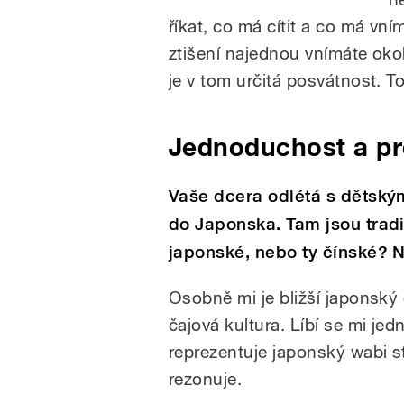
říkat, co má cítit a co má vn
ztišení najednou vnímáte okol
je v tom určitá posvátnost. T
Jednoduchost a pr
Vaše dcera odlétá s dětsk
do Japonska. Tam jsou tradi
japonské, nebo ty čínské? N
Osobně mi je bližší japonsk
čajová kultura. Líbí se mi je
reprezentuje japonský wabi st
rezonuje.