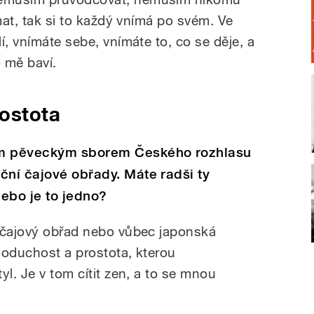
ímat, tak si to každý vnímá po svém. Ve
í, vnímáte sebe, vnímáte to, co se děje, a
o mě baví.
ostota
ým pěveckým sborem Českého rozhlasu
ční čajové obřady. Máte radši ty
ebo je to jedno?
ý čajový obřad nebo vůbec japonská
dnoduchost a prostota, kterou
yl. Je v tom cítit zen, a to se mnou