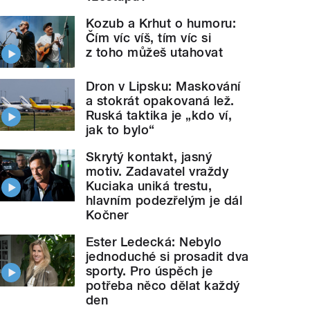
Kozub a Krhut o humoru:
Čím víc víš, tím víc si
z toho můžeš utahovat
Dron v Lipsku: Maskování
a stokrát opakovaná lež.
Ruská taktika je „kdo ví,
jak to bylo“
Skrytý kontakt, jasný
motiv. Zadavatel vraždy
Kuciaka uniká trestu,
hlavním podezřelým je dál
Kočner
Ester Ledecká: Nebylo
jednoduché si prosadit dva
sporty. Pro úspěch je
potřeba něco dělat každý
den