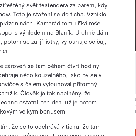
 ztřeštěný svět teatendera za barem, kdy
how. Toto je stažení se do ticha. Vzniklo
h prázdninách. Kamarád tomu říká mše
a kopci s výhledem na Blaník. U ohně dám
potom se zalijí lístky, vylouhuje se čaj,
nčí.
le zároveň se tam během čtvrt hodiny
dehraje něco kouzelného, jako by se v
onvičce s čajem vylouhoval přítomný
kamžik. Člověk je tak naplněný, že
šechno ostatní, ten den, už je potom
akovým velkým bonusem.
 tím, že se to odehrává v tichu, že tam
emusím průvodcovat, nemusím nikomu