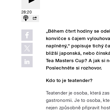
28:20
„Během čtvrt hodiny se ode
konvičce s čajem vylouhova
naplněný,“ popisuje tichý č
bližší japonská, nebo čínsk
Tea Masters Cup? A jak si n
Poslechněte si rozhovor.
Kdo to je teatender?
Teatender je osoba, která zas
gastronomii. Je to osoba, kte
nejen způsobně připravit hos