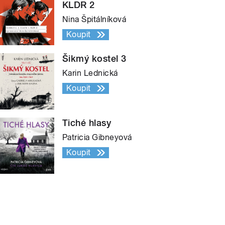
KLDR 2
Nina Špitálníková
Koupit
Šikmý kostel 3
Karin Lednická
Koupit
Tiché hlasy
Patricia Gibneyová
Koupit