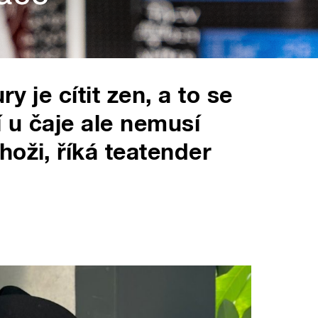
y je cítit zen, a to se
 u čaje ale nemusí
oži, říká teatender