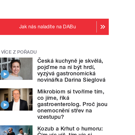
Jak nás naladíte na DABu
VÍCE Z POŘADU
Česká kuchyně je skvělá,
pojďme na ni být hrdí,
vyzývá gastronomická
novinářka Darina Sieglová
Mikrobiom si tvoříme tím,
co jíme, říká
gastroenterolog. Proč jsou
onemocnění střev na
vzestupu?
Kozub a Krhut o humoru:
Čím víc víš, tím víc si