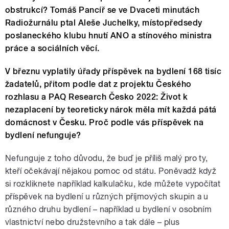
obstrukcí? Tomáš Pancíř se ve Dvaceti minutách
Radiožurnálu ptal Aleše Juchelky, místopředsedy
poslaneckého klubu hnutí ANO a stínového ministra
práce a sociálních věcí.
V březnu vyplatily úřady příspěvek na bydlení 168 tisíc
žadatelů, přitom podle dat z projektu Českého
rozhlasu a PAQ Research Česko 2022: Život k
nezaplacení by teoreticky nárok měla mít každá pátá
domácnost v Česku. Proč podle vás příspěvek na
bydlení nefunguje?
Nefunguje z toho důvodu, že buď je příliš malý pro ty,
kteří očekávají nějakou pomoc od státu. Poněvadž když
si rozkliknete například kalkulačku, kde můžete vypočítat
příspěvek na bydlení u různých příjmových skupin a u
různého druhu bydlení – například u bydlení v osobním
vlastnictví nebo družstevního a tak dále – plus