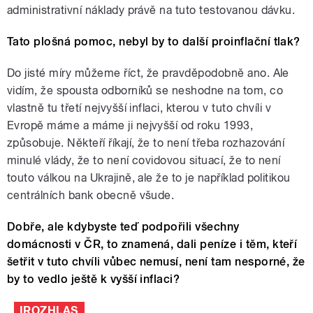
administrativní náklady právě na tuto testovanou dávku.
Tato plošná pomoc, nebyl by to další proinflační tlak?
Do jisté míry můžeme říct, že pravděpodobně ano. Ale
vidím, že spousta odborníků se neshodne na tom, co
vlastně tu třetí nejvyšší inflaci, kterou v tuto chvíli v
Evropě máme a máme ji nejvyšší od roku 1993,
způsobuje. Někteří říkají, že to není třeba rozhazování
minulé vlády, že to není covidovou situací, že to není
touto válkou na Ukrajině, ale že to je například politikou
centrálních bank obecně všude.
Dobře, ale kdybyste teď podpořili všechny
domácnosti v ČR, to znamená, dali peníze i těm, kteří
šetřit v tuto chvíli vůbec nemusí, není tam nesporné, že
by to vedlo ještě k vyšší inflaci?
IROZHLAS