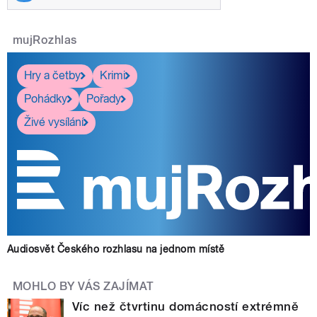
mujRozhlas
Hry a četby
Krimi
Pohádky
Pořady
Živé vysílání
Audiosvět Českého rozhlasu na jednom místě
MOHLO BY VÁS ZAJÍMAT
Víc než čtvrtinu domácností extrémně