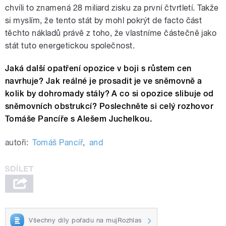
chvíli to znamená 28 miliard zisku za první čtvrtletí. Takže
si myslím, že tento stát by mohl pokrýt de facto část
těchto nákladů právě z toho, že vlastníme částečně jako
stát tuto energetickou společnost.
Jaká další opatření opozice v boji s růstem cen
navrhuje? Jak reálné je prosadit je ve sněmovně a
kolik by dohromady stály? A
co si opozice slibuje od
sněmovních obstrukcí? Poslechněte si celý rozhovor
Tomáše Pancíře s Alešem Juchelkou.
autoři:
Tomáš Pancíř
,
and
Všechny díly pořadu na mujRozhlas