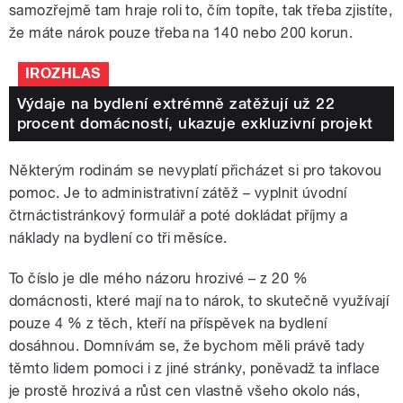
samozřejmě tam hraje roli to, čím topíte, tak třeba zjistíte,
že máte nárok pouze třeba na 140 nebo 200 korun.
IROZHLAS
Výdaje na bydlení extrémně zatěžují už 22
procent domácností, ukazuje exkluzivní projekt
Některým rodinám se nevyplatí přicházet si pro takovou
pomoc. Je to administrativní zátěž – vyplnit úvodní
čtrnáctistránkový formulář a poté dokládat příjmy a
náklady na bydlení co tři měsíce.
To číslo je dle mého názoru hrozivé – z 20 %
domácnosti, které mají na to nárok, to skutečně využívají
pouze 4 % z těch, kteří na příspěvek na bydlení
dosáhnou. Domnívám se, že bychom měli právě tady
těmto lidem pomoci i z jiné stránky, poněvadž ta inflace
je prostě hrozivá a růst cen vlastně všeho okolo nás,