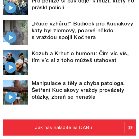
Pro peníze si pak dojel k muži, který ho
práskl policii
„Ruce vzhůru!“ Budíček pro Kuciakovy
katy byl zlomový, poprvé někdo
s vraždou spojil Kočnera
Kozub a Krhut o humoru: Čím víc víš,
tím víc si z toho můžeš utahovat
Manipulace s těly a chyba patologa.
Šetření Kuciakovy vraždy provázely
otázky, zbraň se nenašla
Jak nás naladíte na DABu