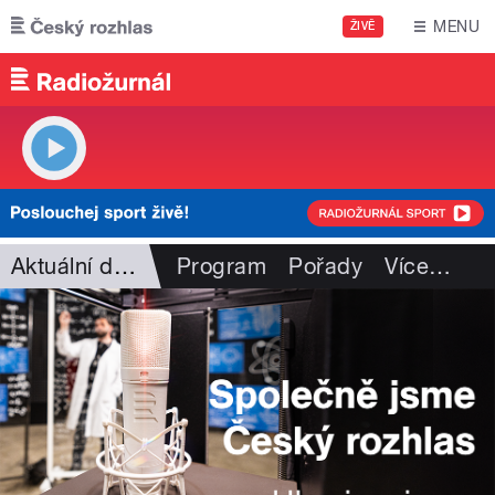
Přejít k hlavnímu obsahu
MENU
ŽIVĚ
Aktuální dění
Program
Pořady
Více
…