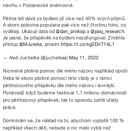
návrhu v Poslanecké sněmovně.
Pětina lidí dává za bydlení již více než 40% svých příjmů.
A skoro polovina populace pak více než čtvrtinu toho, co
vydělají. Ukazují data od
@dan_prokop
a
@paq_research
.
Je jasné, že příspěvěk na bydlení nezafungoval. Změňte
přístup
@MJureka
, prosím.
https://t.co/sg2DnT14L1
— Aleš Juchelka (@juchelkaa)
May 11, 2022
Nicméně plošná pomoc dle mého názoru například oproti
třeba té skoro plošné pomoci této vlády je v rámci
pětitisícového příspěvku dle mého názoru i levnější.
Poněvadž když budeme testovat 1,1 milionu domácností
pro pětitisícový příspěvek, tak to opravdu zahltí úřady
práce.
Domnívám se, že náklad na to, abychom vyplatili 100 %
například všech dětí, nebude o nic málo vyšší než