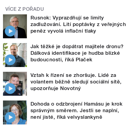
VÍCE Z POŘADU
Rusnok: Vyprazdňují se limity
zadlužování. Lití poptávky z veřejných
peněz vyvolá inflační tlaky
Jak těžké je dopátrat majitele dronu?
Dálková identifikace je hudba blízké
budoucnosti, říká Plaček
Vztah k řízení se zhoršuje. Lidé za
volantem běžně sledují sociální sítě,
upozorňuje Novotný
Dohoda o odzbrojení Hamásu je krok
správným směrem. Jestli se naplní,
není jisté, říká velvyslankyně