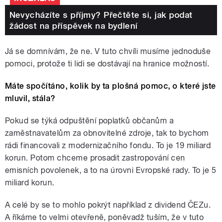
Nevycházíte s příjmy? Přečtěte si, jak podat
žádost na příspěvek na bydlení
Já se domnívám, že ne. V tuto chvíli musíme jednoduše
pomoci, protože ti lidi se dostávají na hranice možností.
Máte spočítáno, kolik by ta plošná pomoc, o které jste
mluvil, stála?
Pokud se týká odpuštění poplatků občanům a
zaměstnavatelům za obnovitelné zdroje, tak to bychom
rádi financovali z modernizačního fondu. To je 19 miliard
korun. Potom chceme prosadit zastropování cen
emisních povolenek, a to na úrovni Evropské rady. To je 5
miliard korun.
A celé by se to mohlo pokrýt například z dividend ČEZu.
A říkáme to velmi otevřeně, poněvadž tuším, že v tuto