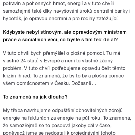
potravin a pohonných hmot, energií a v tuto chvíli
samozřejmě také díky navyšování úroků centrální banky i
hypoték, je opravdu enormní a pro rodiny zatěžující.
Kdybyste nebyl stínovým, ale opravdovým ministrem
práce a sociálních věcí, co byste s tím teď dělal?
V tuto chvíli bych přemýšlel o plošné pomoci. Tu má
vlastně 24 států v Evropě a není to vlastně žádný
problém. V tuto chvíli potřebujeme opravdu čelit těmto
krizím ihned. To znamená, že by to byla plošná pomoc
všem domácnostem v Česku. Dočasně…
To znamená na jak dlouho?
My třeba navrhujeme odpuštění obnovitelných zdrojů
energie na fakturách za energie na půl roku. To znamená,
že samozřejmě se to posouvá jakoby dál v čase,
poněvadž jsme se nedostali k projednávání tohoto