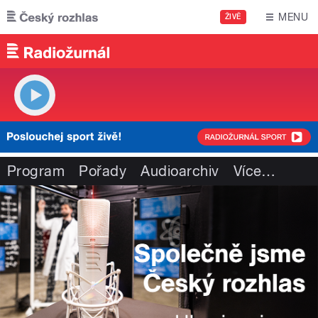
Přejít k hlavnímu obsahu
MENU
ŽIVĚ
Program
Pořady
Audioarchiv
Více
…