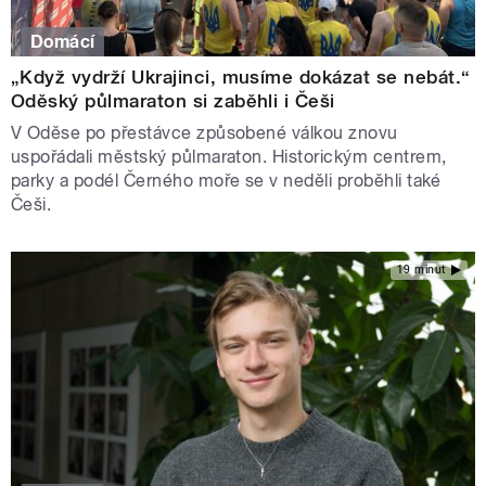
Domácí
„Když vydrží Ukrajinci, musíme dokázat se nebát.“
Oděský půlmaraton si zaběhli i Češi
V Oděse po přestávce způsobené válkou znovu
uspořádali městský půlmaraton. Historickým centrem,
parky a podél Černého moře se v neděli proběhli také
Češi.
19 minut