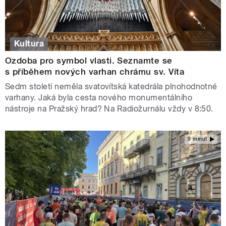
Kultura
Ozdoba pro symbol vlasti. Seznamte se
s příběhem nových varhan chrámu sv. Víta
Sedm století neměla svatovítská katedrála plnohodnotné
varhany. Jaká byla cesta nového monumentálního
nástroje na Pražský hrad? Na Radiožurnálu vždy v 8:50.
9 minut