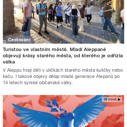
Cestování
Turistou ve vlastním městě. Mladí Aleppané
objevují krásy starého města, od kterého je odřízla
válka
V Aleppu hrají děti v uličkách starého města kuličky nebo
káču. I takové objevy dělají mladé generace Alepanů po
14 letech syrské občanské války.
38 minut