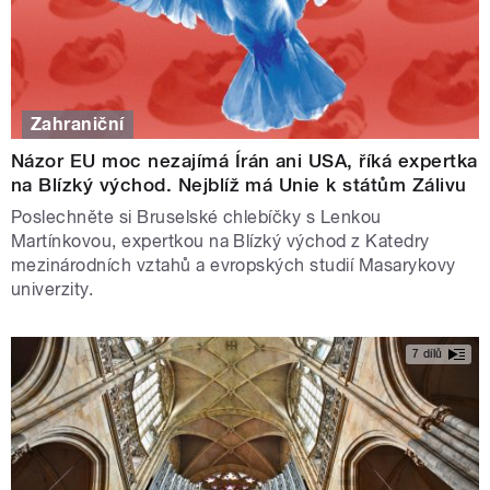
Zahraniční
Názor EU moc nezajímá Írán ani USA, říká expertka
na Blízký východ. Nejblíž má Unie k státům Zálivu
Poslechněte si Bruselské chlebíčky s Lenkou
Martínkovou, expertkou na Blízký východ z Katedry
mezinárodních vztahů a evropských studií Masarykovy
univerzity.
7 dílů