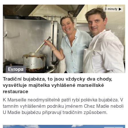
3 minuty
Evropa
Tradiční bujabéza, to jsou vždycky dva chody,
vysvětluje majitelka vyhlášené marseillské
restaurace
K Marseille neodmyslitelně patří rybí polévka bujabéza. V
tamním vyhlášeném podniku jménem Chez Madie neboli
U Madie bujabézu připravují tradičním způsobem.