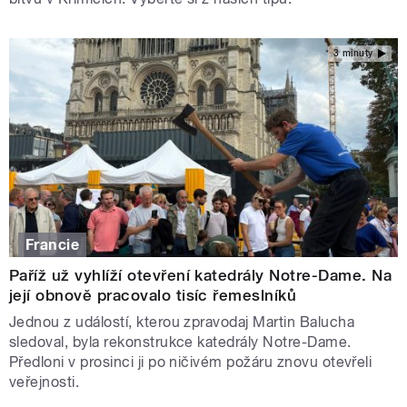
3 minuty
Francie
Paříž už vyhlíží otevření katedrály Notre-Dame. Na
její obnově pracovalo tisíc řemeslníků
Jednou z událostí, kterou zpravodaj Martin Balucha
sledoval, byla rekonstrukce katedrály Notre-Dame.
Předloni v prosinci ji po ničivém požáru znovu otevřeli
veřejnosti.