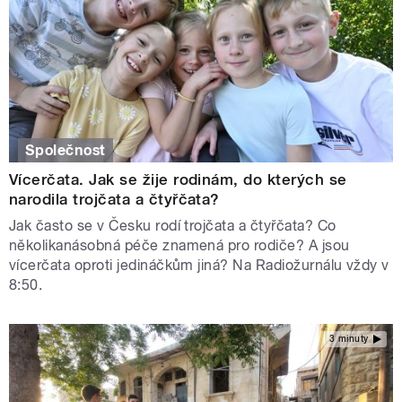
Společnost
Vícerčata. Jak se žije rodinám, do kterých se
narodila trojčata a čtyřčata?
Jak často se v Česku rodí trojčata a čtyřčata? Co
několikanásobná péče znamená pro rodiče? A jsou
vícerčata oproti jedináčkům jiná? Na Radiožurnálu vždy v
8:50.
3 minuty