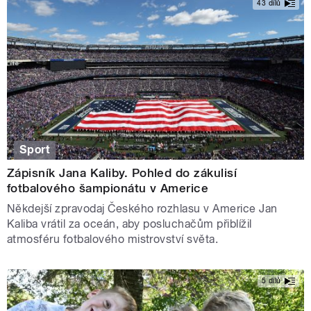
43 dílů
Sport
Zápisník Jana Kaliby. Pohled do zákulisí
fotbalového šampionátu v Americe
Někdejší zpravodaj Českého rozhlasu v Americe Jan
Kaliba vrátil za oceán, aby posluchačům přiblížil
atmosféru fotbalového mistrovství světa.
5 dílů