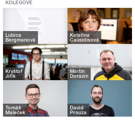
KOLEGOVÉ
Lubica
Kateřina
Bergmanová
Causidisová
Kryštof
Martin
Jiřík
Dorazín
Tomáš
David
Maleček
Prouza