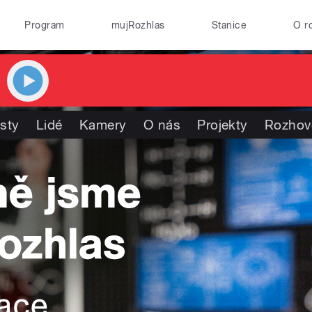
Program
mujRozhlas
Stanice
O r
isty
Lidé
Kamery
O nás
Projekty
Rozhov