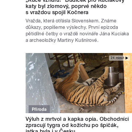
katy byl zlomový, poprvé někdo
s vraždou spojil Kočnera
Vražda, která otřásla Slovenskem. Známe
důkazy, popíšeme výslechy. První epizoda
pětidílné četby o vraždě novináře Jána Kuciaka
a archeoložky Martiny Kušnírové.
24 minut
Příroda
Výluh z mrtvol a kapka opia. Obchodníci
zpracují tygra od kožichu po špičák,
jatka byla i v Česku