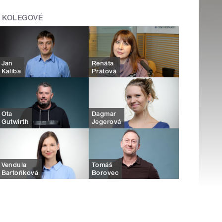
KOLEGOVÉ
Jan
Renáta
Kaliba
Prátová
Ota
Dagmar
Gutwirth
Jegerová
Vendula
Tomáš
Bartoňková
Borovec