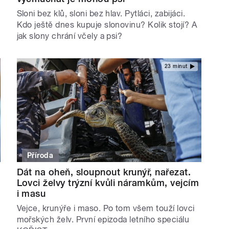
Sloni bez klů, sloni bez hlav. Pytláci, zabijáci.
Kdo ještě dnes kupuje slonovinu? Kolik stojí? A
jak slony chrání včely a psi?
23 minut
Příroda
Dát na oheň, sloupnout krunýř, nařezat.
Lovci želvy trýzní kvůli náramkům, vejcím
i masu
Vejce, krunýře i maso. Po tom všem touží lovci
mořských želv. První epizoda letního speciálu