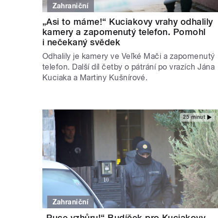
Zahraniční
„Asi to máme!“ Kuciakovy vrahy odhalily
kamery a zapomenutý telefon. Pomohl
i nečekaný svědek
Odhalily je kamery ve Veľké Mači a zapomenutý
telefon. Další díl četby o pátrání po vrazích Jána
Kuciaka a Martiny Kušnírové.
25 minut
Zahraniční
„Ruce vzhůru!“ Budíček pro Kuciakovy