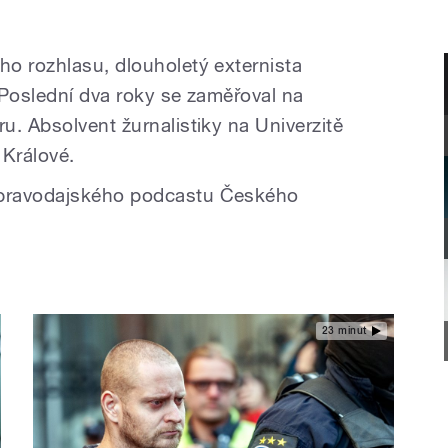
o rozhlasu, dlouholetý externista
 Poslední dva roky se zaměřoval na
u. Absolvent žurnalistiky na Univerzitě
i Králové.
pravodajského podcastu Českého
23 minut