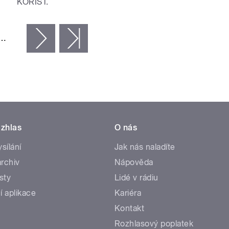
KOŘIST.
…
následující ›
poslední »
zhlas
O nás
ysílání
Jak nás naladíte
rchiv
Nápověda
sty
Lidé v rádiu
í aplikace
Kariéra
Kontakt
Rozhlasový poplatek