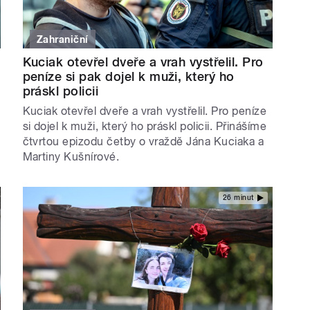
Zahraniční
Kuciak otevřel dveře a vrah vystřelil. Pro
peníze si pak dojel k muži, který ho
práskl policii
Kuciak otevřel dveře a vrah vystřelil. Pro peníze
si dojel k muži, který ho práskl policii. Přinášíme
čtvrtou epizodu četby o vraždě Jána Kuciaka a
Martiny Kušnírové.
26 minut