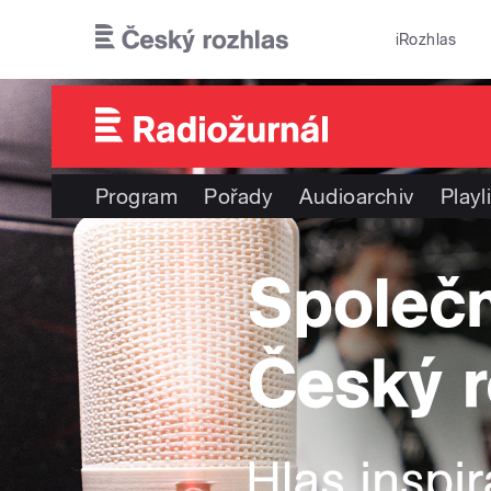
Přejít k hlavnímu obsahu
iRozhlas
Program
Pořady
Audioarchiv
Playl