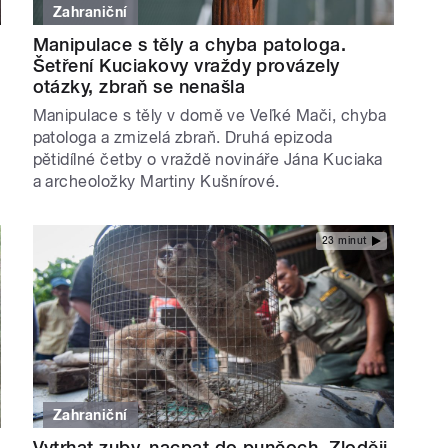
Zahraniční
Manipulace s těly a chyba patologa.
Šetření Kuciakovy vraždy provázely
otázky, zbraň se nenašla
Manipulace s těly v domě ve Veľké Mači, chyba
patologa a zmizelá zbraň. Druhá epizoda
pětidílné četby o vraždě novináře Jána Kuciaka
a archeoložky Martiny Kušnírové.
23 minut
Zahraniční
Vytrhat zuby, nacpat do punčoch. Zloději