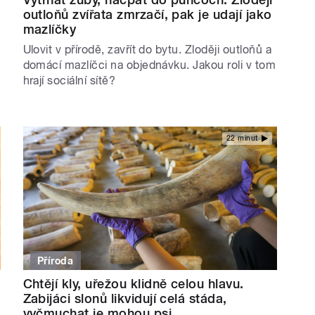
outloňů zvířata zmrzačí, pak je udají jako
mazlíčky
Ulovit v přírodě, zavřít do bytu. Zloději outloňů a
domácí mazlíčci na objednávku. Jakou roli v tom
hrají sociální sítě?
22 minut
Příroda
Chtějí kly, uřežou klidně celou hlavu.
Zabijáci slonů likvidují celá stáda,
vyčmuchat je mohou psi