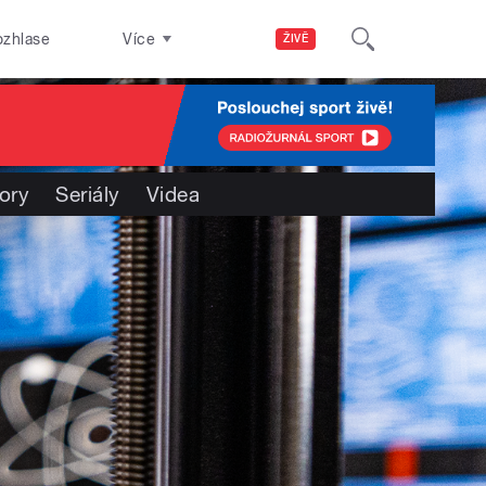
ozhlase
Více
ŽIVĚ
ory
Seriály
Videa