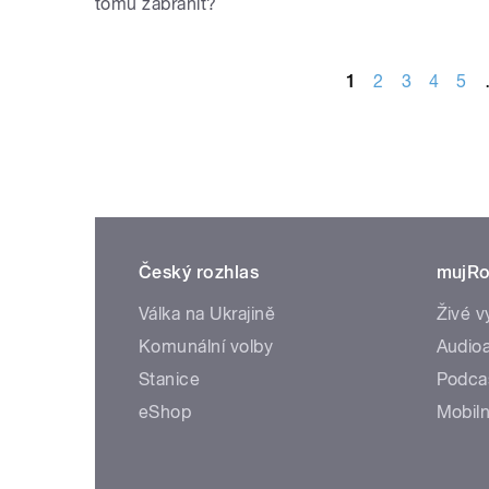
tomu zabránit?
STRÁNKY
1
2
3
4
5
Český rozhlas
mujRo
Válka na Ukrajině
Živé v
Komunální volby
Audioa
Stanice
Podca
eShop
Mobiln