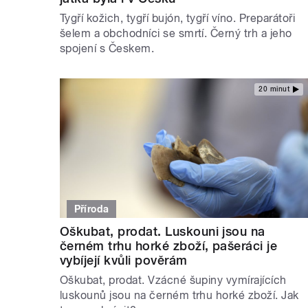
Tygří kožich, tygří bujón, tygří víno. Preparátoři
šelem a obchodníci se smrtí. Černý trh a jeho
spojení s Českem.
20 minut
Příroda
Oškubat, prodat. Luskouni jsou na
černém trhu horké zboží, pašeráci je
vybíjejí kvůli pověrám
Oškubat, prodat. Vzácné šupiny vymírajících
luskounů jsou na černém trhu horké zboží. Jak