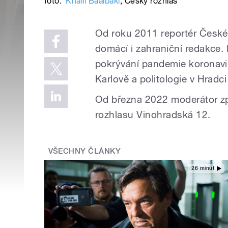
foto:
Khalil Baalbaki
,
Český rozhlas
Od roku 2011 reportér Českéh
domácí i zahraniční redakce.
pokrývání pandemie koronavir
Karlově a politologie v Hradc
Od března 2022 moderátor z
rozhlasu Vinohradská 12.
VŠECHNY ČLÁNKY
26 minut