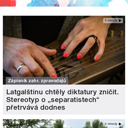
3 minuty
Zápisník zahr. zpravodajů
Latgalštinu chtěly diktatury zničit.
Stereotyp o „separatistech“
přetrvává dodnes
3 minuty