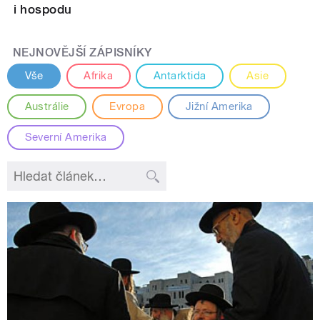
i hospodu
NEJNOVĚJŠÍ ZÁPISNÍKY
Vše
Afrika
Antarktida
Asie
Austrálie
Evropa
Jižní Amerika
Severní Amerika