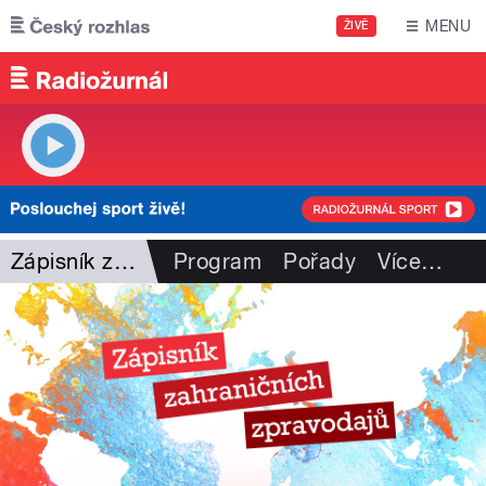
Přejít k hlavnímu obsahu
MENU
ŽIVĚ
Zápisník zahr. zpravodajů
Program
Pořady
Více
…