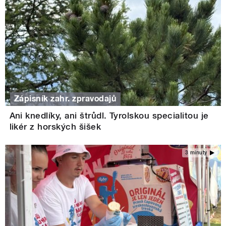
Zápisník zahr. zpravodajů
Ani knedlíky, ani štrůdl. Tyrolskou specialitou je
likér z horských šišek
3 minuty