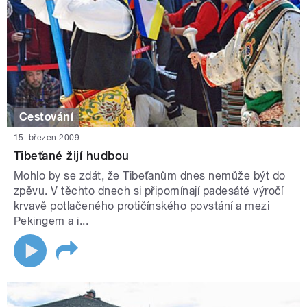
Cestování
15. březen 2009
Tibeťané žijí hudbou
Mohlo by se zdát, že Tibeťanům dnes nemůže být do
zpěvu. V těchto dnech si připomínají padesáté výročí
krvavě potlačeného protičínského povstání a mezi
Pekingem a i...