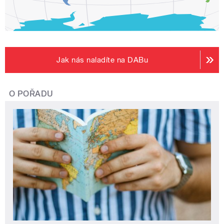
Jak nás naladíte na DABu
O POŘADU