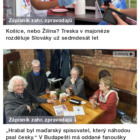
Zápisník zahr. zpravodajů
Košice, nebo Žilina? Treska v majonéze
rozděluje Slováky už sedmdesát let
3 minuty
Zápisník zahr. zpravodajů
„Hrabal byl maďarský spisovatel, který náhodou
psal česky.“ V Budapešti má oddané fanoušky