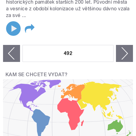
historických památek starších 200 let. Původní města
a vesnice z období kolonizace už většinou dávno vzala
za své ...
STRÁNKY
492
n
zí
KAM SE CHCETE VYDAT?