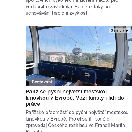
sportovních výkonech a žlutém trikotu pro
vedoucího závodníka. Pomáhá taky při
uchovávání tradic a zvyklostí.
3 minuty
Cestování
Paříž se pyšní největší městskou
lanovkou v Evropě. Vozí turisty i lidi do
práce
Pařížské předměstí se pyšní největší městskou
lanovkou v Evropě. Projel se jí i končící
zpravodaj Českého rozhlasu ve Francii Martin
Balucha.