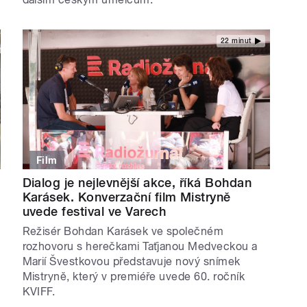
22 minut
Film
Dialog je nejlevnější akce, říká Bohdan
Karásek. Konverzační film Mistryně
uvede festival ve Varech
Režisér Bohdan Karásek ve společném
rozhovoru s herečkami Taťjanou Medveckou a
Marií Švestkovou představuje nový snímek
Mistryně, který v premiéře uvede 60. ročník
KVIFF.