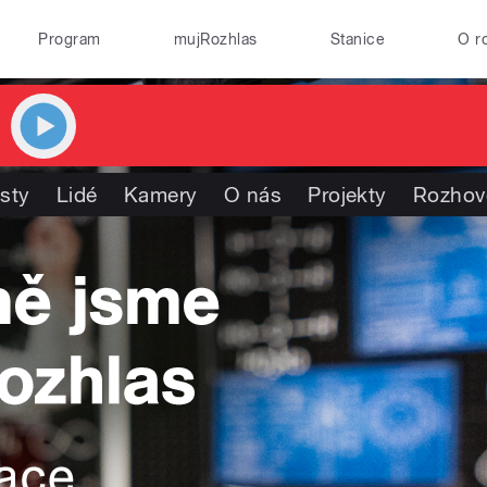
Program
mujRozhlas
Stanice
O r
isty
Lidé
Kamery
O nás
Projekty
Rozhov