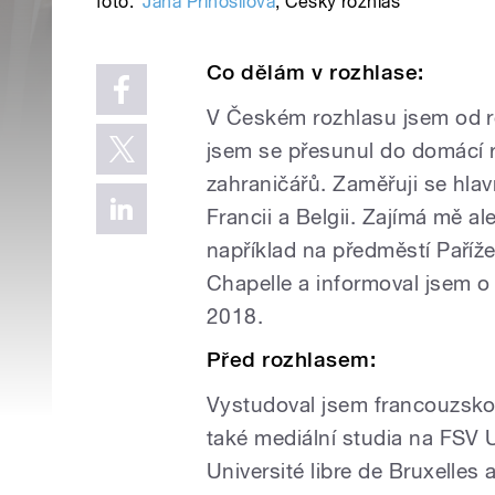
foto:
Jana Přinosilová
,
Český rozhlas
Co dělám v rozhlase:
V Českém rozhlasu jsem od ro
jsem se přesunul do domácí r
zahraničářů. Zaměřuji se hlav
Francii a Belgii. Zajímá mě ale
například na předměstí Paříže
Chapelle a informoval jsem o 
2018.
Před rozhlasem:
Vystudoval jsem francouzskou 
také mediální studia na FSV 
Université libre de Bruxelles a