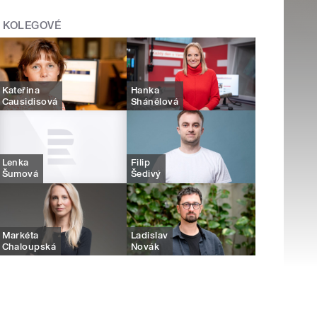
KOLEGOVÉ
Kateřina
Hanka
Causidisová
Shánělová
Lenka
Filip
Šumová
Šedivý
Markéta
Ladislav
Chaloupská
Novák