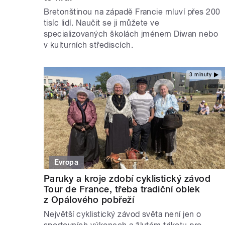
Bretonštinou na západě Francie mluví přes 200
tisíc lidí. Naučit se ji můžete ve
specializovaných školách jménem Diwan nebo
v kulturních střediscích.
3 minuty
Evropa
Paruky a kroje zdobí cyklistický závod
Tour de France, třeba tradiční oblek
z Opálového pobřeží
Největší cyklistický závod světa není jen o