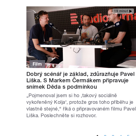
19 minut
Film
Dobrý scénář je základ, zdůrazňuje Pavel
Liška. S Markem Čermákem připravuje
snímek Děda s podmínkou
„Pojmenoval jsem si ho ‚takový sociálně
vykořeněný Kolja‘, protože gros toho příběhu je
vlastně stejné,“ říká o připravovaném filmu Pavel
Liška. Poslechněte si rozhovor.
STRÁNKY