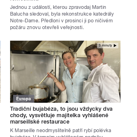
Jednou z událostí, kterou zpravodaj Martin
Balucha sledoval, byla rekonstrukce katedrály
Notre-Dame. Předloni v prosinci ji po ničivém
požáru znovu otevřeli veřejnosti.
3 minuty
Evropa
Tradiční bujabéza, to jsou vždycky dva
chody, vysvětluje majitelka vyhlášené
marseillské restaurace
K Marseille neodmyslitelně patří rybí polévka