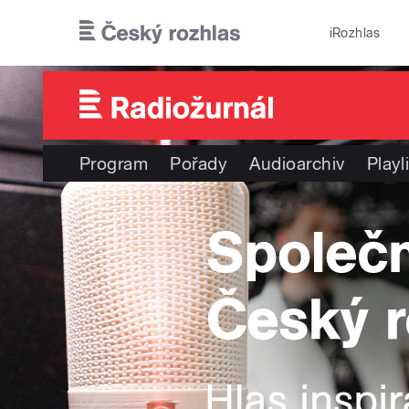
Přejít k hlavnímu obsahu
iRozhlas
Program
Pořady
Audioarchiv
Playl