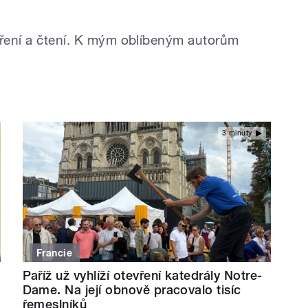
aření a čtení. K mým oblíbeným autorům
3 minuty
Francie
Paříž už vyhlíží otevření katedrály Notre-
Dame. Na její obnově pracovalo tisíc
řemeslníků