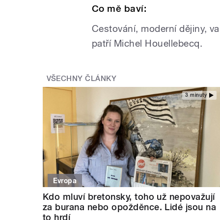
Co mě baví:
Cestování, moderní dějiny, v
patří Michel Houellebecq.
VŠECHNY ČLÁNKY
3 minuty
Evropa
Kdo mluví bretonsky, toho už nepovažují
za burana nebo opožděnce. Lidé jsou na
to hrdí