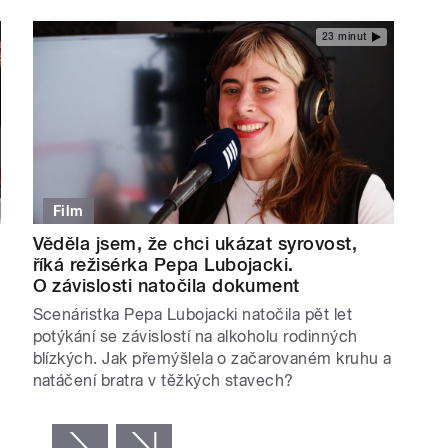
23 minut
Film
Věděla jsem, že chci ukázat syrovost,
říká režisérka Pepa Lubojacki.
O závislosti natočila dokument
Scenáristka Pepa Lubojacki natočila pět let
potýkání se závislostí na alkoholu rodinných
blízkých. Jak přemýšlela o začarovaném kruhu a
natáčení bratra v těžkých stavech?