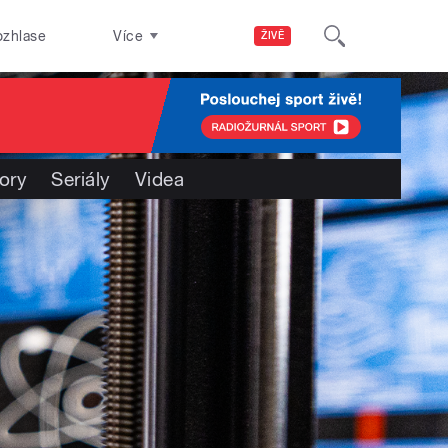
ozhlase
Více
ŽIVĚ
ory
Seriály
Videa