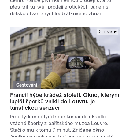
centru Paříže první kamennou prodejnu, a to
přes kritiku kvůli prodeji erotických panen s
dětskou tváří a rychloobrátkového zboží.
3 minuty
Cestování
Francií hýbe krádež století. Okno, kterým
lupiči šperků vnikli do Louvru, je
turistickou senzací
Před týdnem čtyřčlenné komando ukradlo
vzácné šperky z pařížského muzea Louvre.
Stačilo mu k tomu 7 minut. Zničené okno
Apollonovy galerie je teď novou atrakcí turistů.