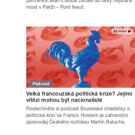
partnerka Jean-Claude zahalili do látky nejstarší
most v Paříži – Pont Neuf.
38 minut
Podcast
Velká francouzská politická krize? Jejími
vítězi mohou být nacionalisté
Poslechněte si podcast Bruselské chlebíčky o
politické krizi ve Francii. Hostem je zahraniční
zpravodaj Českého rozhlasu Martin Balucha.