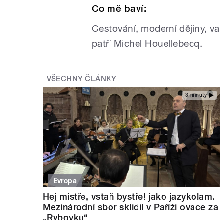
Co mě baví:
Cestování, moderní dějiny, v
patří Michel Houellebecq.
VŠECHNY ČLÁNKY
3 minuty
Evropa
Hej mistře, vstaň bystře! jako jazykolam.
Mezinárodní sbor sklidil v Paříži ovace za
„Rybovku“