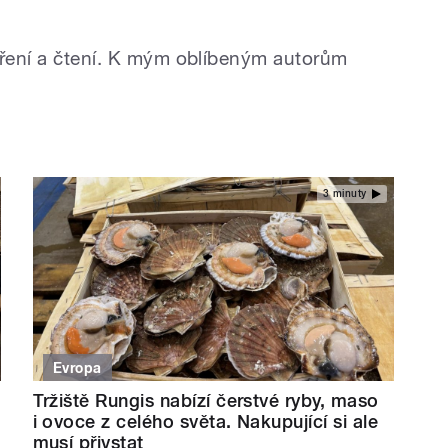
aření a čtení. K mým oblíbeným autorům
3 minuty
Evropa
Tržiště Rungis nabízí čerstvé ryby, maso
i ovoce z celého světa. Nakupující si ale
musí přivstat