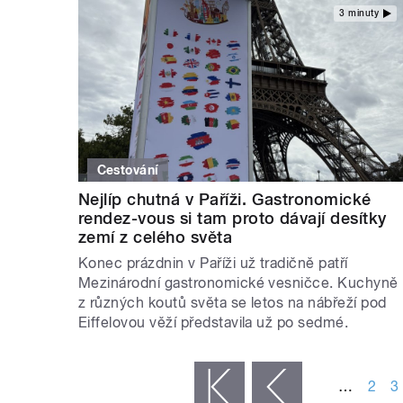
3 minuty
Cestování
Nejlíp chutná v Paříži. Gastronomické
rendez-vous si tam proto dávají desítky
zemí z celého světa
Konec prázdnin v Paříži už tradičně patří
Mezinárodní gastronomické vesničce. Kuchyně
z různých koutů světa se letos na nábřeží pod
Eiffelovou věží představila už po sedmé.
STRÁNKY
…
2
3
« první
‹ předchozí