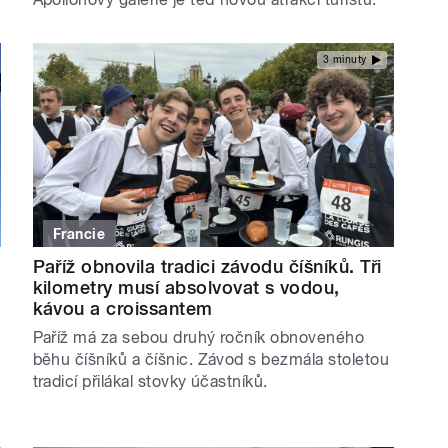
3 minuty
Francie
Paříž obnovila tradici závodu číšníků. Tři
kilometry musí absolvovat s vodou,
kávou a croissantem
Paříž má za sebou druhý ročník obnoveného
běhu číšníků a číšnic. Závod s bezmála stoletou
tradicí přilákal stovky účastníků.