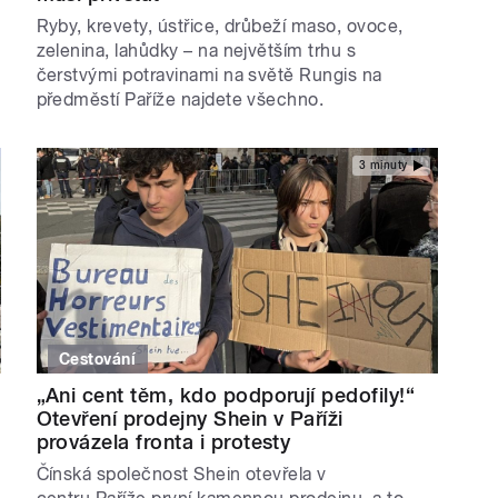
Ryby, krevety, ústřice, drůbeží maso, ovoce,
zelenina, lahůdky – na největším trhu s
čerstvými potravinami na světě Rungis na
předměstí Paříže najdete všechno.
3 minuty
Cestování
„Ani cent těm, kdo podporují pedofily!“
Otevření prodejny Shein v Paříži
provázela fronta i protesty
Čínská společnost Shein otevřela v