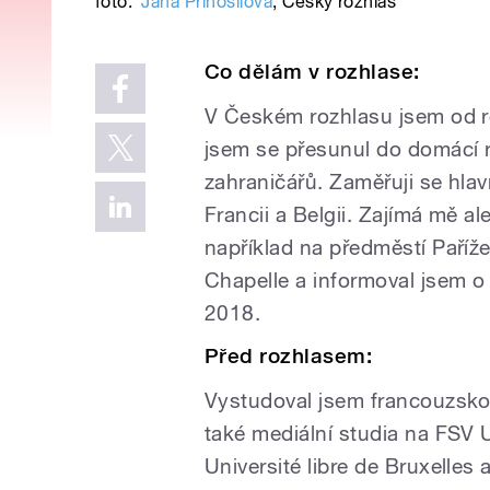
foto:
Jana Přinosilová
,
Český rozhlas
Co dělám v rozhlase:
V Českém rozhlasu jsem od ro
jsem se přesunul do domácí r
zahraničářů. Zaměřuji se hlav
Francii a Belgii. Zajímá mě ale
například na předměstí Paříže
Chapelle a informoval jsem o 
2018.
Před rozhlasem:
Vystudoval jsem francouzskou 
také mediální studia na FSV 
Université libre de Bruxelles a