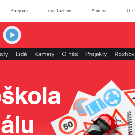
Program
mujRozhlas
Stanice
O r
isty
Lidé
Kamery
O nás
Projekty
Rozhov