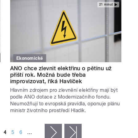
21 minut
Ekonomické
ANO chce zlevnit elektřinu o pětinu už
příští rok. Možná bude třeba
improvizovat, říká Havlíček
Hlavním zdrojem pro zlevnění elektřiny mají být
podle ANO dotace z Modernizačního fondu.
Neumožňují to evropská pravidla, oponuje plánu
ministr životního prostředí Hladík.
4
5
6
…
následující ›
poslední »