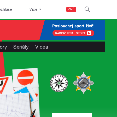
ozhlase
Více
ŽIVĚ
ory
Seriály
Videa