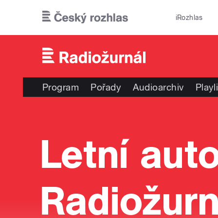
Přejít k hlavnímu obsahu
iRozhlas
Program
Pořady
Audioarchiv
Playl