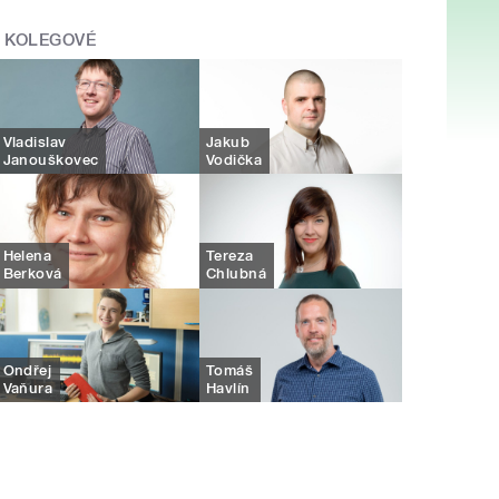
KOLEGOVÉ
Vladislav
Jakub
Janouškovec
Vodička
Helena
Tereza
Berková
Chlubná
Ondřej
Tomáš
Vaňura
Havlín