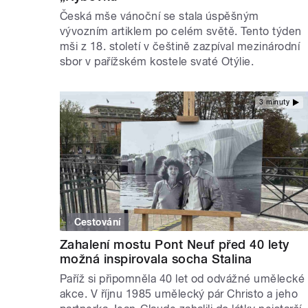
Česká mše vánoční se stala úspěšným
vývozním artiklem po celém světě. Tento týden
mši z 18. století v češtině zazpíval mezinárodní
sbor v pařížském kostele svaté Otýlie.
3 minuty
Cestování
Zahalení mostu Pont Neuf před 40 lety
možná inspirovala socha Stalina
Paříž si připomněla 40 let od odvážné umělecké
akce. V říjnu 1985 umělecký pár Christo a jeho