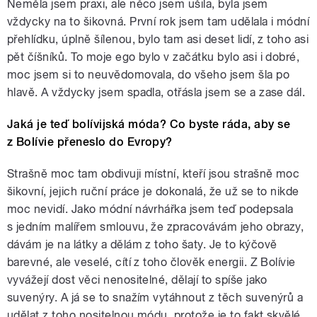
Neměla jsem praxi, ale něco jsem ušila, byla jsem
vždycky na to šikovná. První rok jsem tam udělala i módní
přehlídku, úplně šílenou, bylo tam asi deset lidí, z toho asi
pět číšníků. To moje ego bylo v začátku bylo asi i dobré,
moc jsem si to neuvědomovala, do všeho jsem šla po
hlavě. A vždycky jsem spadla, otřásla jsem se a zase dál.
Jaká je teď bolívijská móda? Co byste ráda, aby se
z Bolívie přeneslo do Evropy?
Strašně moc tam obdivuji místní, kteří jsou strašně moc
šikovní, jejich ruční práce je dokonalá, že už se to nikde
moc nevidí. Jako módní návrhářka jsem teď podepsala
s jedním malířem smlouvu, že zpracovávám jeho obrazy,
dávám je na látky a dělám z toho šaty. Je to kýčově
barevné, ale veselé, cítí z toho člověk energii. Z Bolívie
vyvážejí dost věci nenositelné, dělají to spíše jako
suvenýry. A já se to snažím vytáhnout z těch suvenýrů a
udělat z toho nositelnou módu, protože je to fakt skvělé.