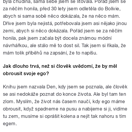
byla chudina, sama sebe jsem se litovala. Pořád jsem se
za něčím honila, před 30 lety jsem odletěla do Bolívie,
abych si sama sobě něco dokázala, že na něco mám.
Dříve jsem byla nejistá, potřebovala jsem asi nějako jinou
zemi, abych si něco dokázala. Pořád jsem se za něčím
honila, pak jsem začala být docela známou módní
návrhářkou, ale stálo mě to dost sil. Tak jsem si říkala, že
mám tolik příběhů na zapsání, že to napíšu.
Jak dlouho trvá, než si člověk uvědomí, že by měl
obrousit svoje ego?
Knihu jsem nazvala Den, kdy jsem se poznala, ale člověk
se asi nedokáže poznat do konce života. Ale byl tam ten
zlom. Myslím, že život nás časem naučí, kdy ego máme
obrousit, když spadneme na pusu a nabijeme si ji, vidíme
tu zem, musíme si oprášit kolena a nejít tak nahoru s tím
egem.