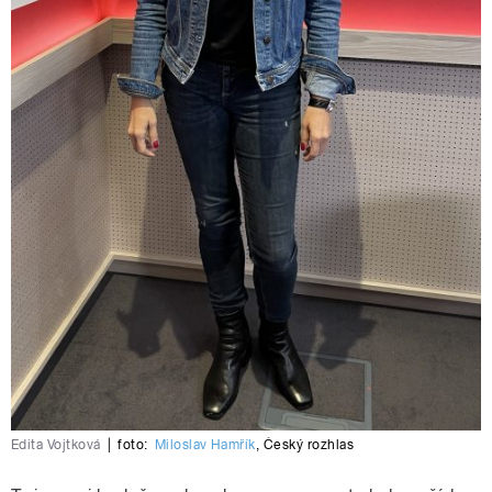
Edita Vojtková
|
foto:
Miloslav Hamřík
,
Český rozhlas