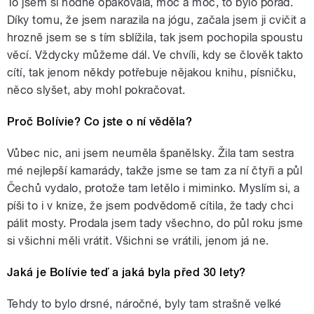
To jsem si hodně opakovala, moc a moc, to bylo pořád.
Díky tomu, že jsem narazila na jógu, začala jsem ji cvičit a
hrozně jsem se s tím sblížila, tak jsem pochopila spoustu
věcí. Vždycky můžeme dál. Ve chvíli, kdy se člověk takto
cítí, tak jenom někdy potřebuje nějakou knihu, písničku,
něco slyšet, aby mohl pokračovat.
Proč Bolívie? Co jste o ní věděla?
Vůbec nic, ani jsem neuměla španělsky. Žila tam sestra
mé nejlepší kamarády, takže jsme se tam za ní čtyři a půl
Čechů vydalo, protože tam letělo i miminko. Myslím si, a
píši to i v knize, že jsem podvědomě cítila, že tady chci
pálit mosty. Prodala jsem tady všechno, do půl roku jsme
si všichni měli vrátit. Všichni se vrátili, jenom já ne.
Jaká je Bolívie teď a jaká byla před 30 lety?
Tehdy to bylo drsné, náročné, byly tam strašně velké