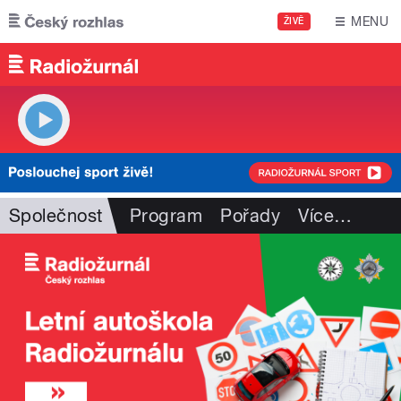
Přejít k hlavnímu obsahu
MENU
ŽIVĚ
Společnost
Program
Pořady
Více
…