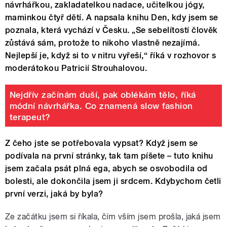
návrhářkou, zakladatelkou nadace, učitelkou jógy,
maminkou čtyř dětí. A napsala knihu Den, kdy jsem se
poznala, která vychází v Česku. „Se sebelítostí člověk
zůstává sám, protože to nikoho vlastně nezajímá.
Nejlepší je, když si to v nitru vyřeší,“ říká v rozhovor s
moderátokou Patricií Strouhalovou.
Nejdřív začínám duší, pak oblékám tělo, říká
módní návrhářka. Co znamená slow fashion
terapeut?
Z čeho jste se potřebovala vypsat? Když jsem se
podívala na první stránky, tak tam píšete – tuto knihu
jsem začala psát plná ega, abych se osvobodila od
bolesti, ale dokončila jsem ji srdcem. Kdybychom četli
první verzi, jaká by byla?
Ze začátku jsem si říkala, čím vším jsem prošla, jaká jsem