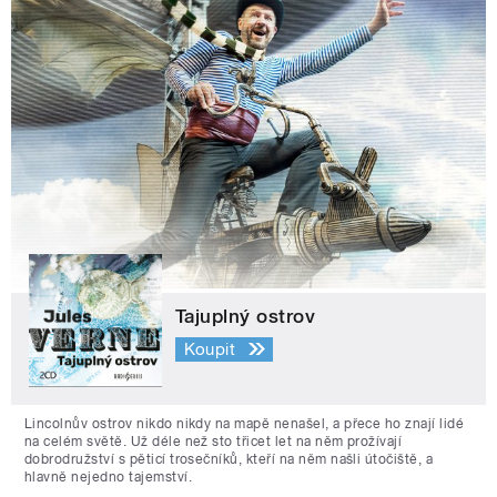
Tajuplný ostrov
Koupit
Lincolnův ostrov nikdo nikdy na mapě nenašel, a přece ho znají lidé
na celém světě. Už déle než sto třicet let na něm prožívají
dobrodružství s pěticí trosečníků, kteří na něm našli útočiště, a
hlavně nejedno tajemství.