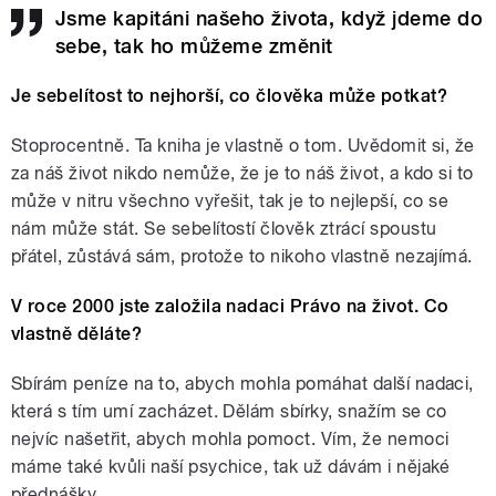
Jsme kapitáni našeho života, když jdeme do
sebe, tak ho můžeme změnit
Je sebelítost to nejhorší, co člověka může potkat?
Stoprocentně. Ta kniha je vlastně o tom. Uvědomit si, že
za náš život nikdo nemůže, že je to náš život, a kdo si to
může v nitru všechno vyřešit, tak je to nejlepší, co se
nám může stát. Se sebelítostí člověk ztrácí spoustu
přátel, zůstává sám, protože to nikoho vlastně nezajímá.
V roce 2000 jste založila nadaci Právo na život. Co
vlastně děláte?
Sbírám peníze na to, abych mohla pomáhat další nadaci,
která s tím umí zacházet. Dělám sbírky, snažím se co
nejvíc našetřit, abych mohla pomoct. Vím, že nemoci
máme také kvůli naší psychice, tak už dávám i nějaké
přednášky.