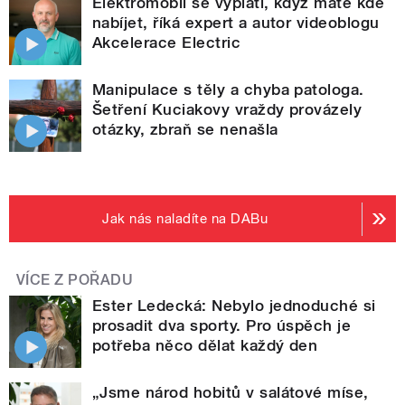
Elektromobil se vyplatí, když máte kde
nabíjet, říká expert a autor videoblogu
Akcelerace Electric
Manipulace s těly a chyba patologa.
Šetření Kuciakovy vraždy provázely
otázky, zbraň se nenašla
Jak nás naladíte na DABu
VÍCE Z POŘADU
Ester Ledecká: Nebylo jednoduché si
prosadit dva sporty. Pro úspěch je
potřeba něco dělat každý den
„Jsme národ hobitů v salátové míse,