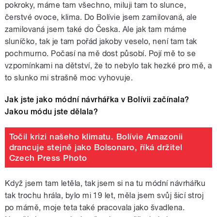
pokroky, máme tam všechno, miluji tam to slunce,
čerstvé ovoce, klima. Do Bolívie jsem zamilovaná, ale
zamilovaná jsem také do Česka. Ale jak tam máme
sluníčko, tak je tam pořád jakoby veselo, není tam tak
pochmurno. Počasí na mě dost působí. Pojí mě to se
vzpomínkami na dětství, že to nebylo tak hezké pro mě, a
to slunko mi strašně moc vyhovuje.
Jak jste jako módní návrhářka v Bolívii začínala?
Jakou módu jste dělala?
Točil krizi našeho klimatu. Bolívie Amazonii
drancuje stejně jako Bolsonaro, říká držitel
Czech Press Photo
Když jsem tam letěla, tak jsem si na tu módní návrhářku
tak trochu hrála, bylo mi 19 let, měla jsem svůj šicí stroj
po mámě, moje teta také pracovala jako švadlena.