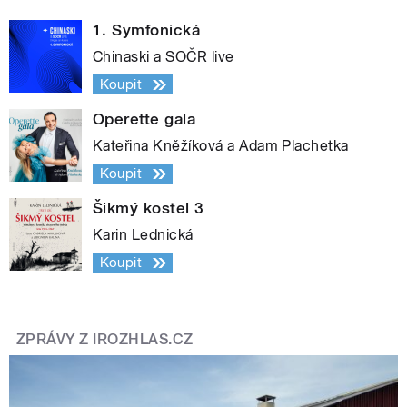
1. Symfonická
Chinaski a SOČR live
Koupit
Operette gala
Kateřina Kněžíková a Adam Plachetka
Koupit
Šikmý kostel 3
Karin Lednická
Koupit
ZPRÁVY Z IROZHLAS.CZ