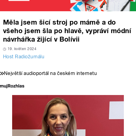
Měla jsem šicí stroj po mámě a do
všeho jsem šla po hlavě, vypráví módní
návrhářka žijící v Bolívii
19. květen 2024
Host Radiožurnálu
Největší audioportál na českém internetu