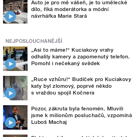
Auto je pro mě vášeň, je to umělecké
dílo, říká moderátorka a módní
návrhářka Marie Stará
NEJPOSLOUCHANĚJŠÍ
„Asi to máme!“ Kuciakovy vrahy
odhalily kamery a zapomenutý telefon.
Pomohl i nečekaný svědek
„Ruce vzhůru!“ Budíček pro Kuciakovy
katy byl zlomový, poprvé někdo
s vraždou spojil Kočnera
Pozor, zákruta byla fenomén. Mluvili
jsme k milionům posluchačů, vzpomíná
Luboš Machaj