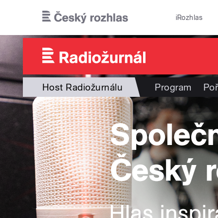
Přejít k hlavnímu obsahu
iRozhlas
Host Radiožurnálu
Program
Po