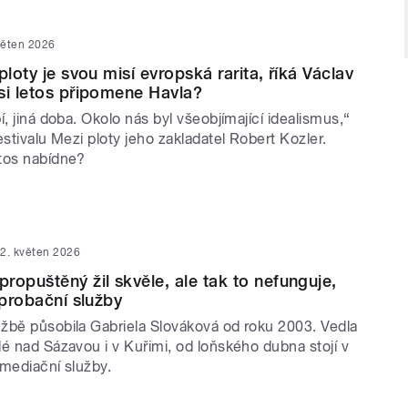
věten 2026
ploty je svou misí evropská rarita, říká Václav
si letos připomene Havla?
í, jiná doba. Okolo nás byl všeobjímající idealismus,“
estivalu Mezi ploty jeho zakladatel Robert Kozler.
tos nabídne?
2. květen 2026
ropuštěný žil skvěle, ale tak to nefunguje,
 probační služby
žbě působila Gabriela Slováková od roku 2003. Vedla
é nad Sázavou i v Kuřimi, od loňského dubna stojí v
 mediační služby.