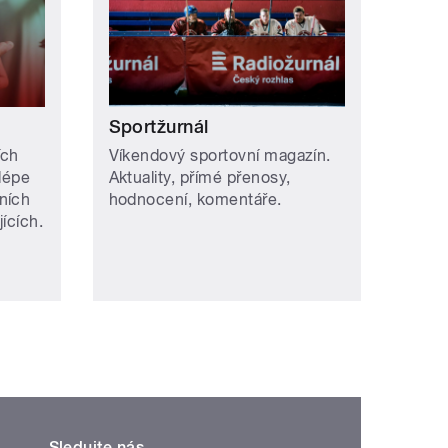
Sportžurnál
ích
Víkendový sportovní magazín.
jlépe
Aktuality, přímé přenosy,
ních
hodnocení, komentáře.
ících.
Sledujte nás