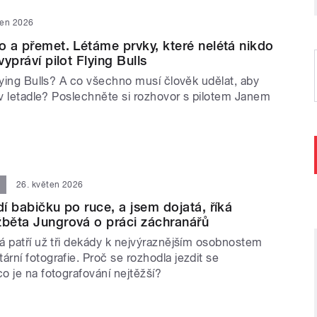
ten 2026
lo a přemet. Létáme prvky, které nelétá nikdo
vypráví pilot Flying Bulls
lying Bulls? A co všechno musí člověk udělat, aby
 v letadle? Poslechněte si rozhovor s pilotem Janem
26. květen 2026
dí babičku po ruce, a jsem dojatá, říká
žběta Jungrová o práci záchranářů
á patří už tři dekády k nejvýraznějším osobnostem
ní fotografie. Proč se rozhodla jezdit se
o je na fotografování nejtěžší?