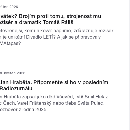
věten 2026
svátek? Brojím proti tomu, strojenost mu
režisér a dramatik Tomáš Ráliš
otevřenější, komunikovat napřímo, zdůrazňuje režisér
 je unikátní Divadlo LETÍ? A jak se připravovaly
AMAtapas?
8. květen 2026
Jan Hraběta. Připomeňte si ho v posledním
Radiožurnálu
 Hraběta zapsal jako děd Vševěd, rytíř Smil Flek z
c Čech, Varel Frištenský nebo třeba Sváťa Pulec.
rozhovor z ledna 2025.