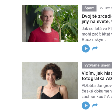
Sport
27. kvě
Dvojité zrcad
jiný na světě, 
Jak se létá ve F
mohl začít létat
Rudzinským.
Výtvarné umění
Vidím, jak hla
fotografka Al
Alžběta Jungrov
české dokumentár
záchrankou? A c