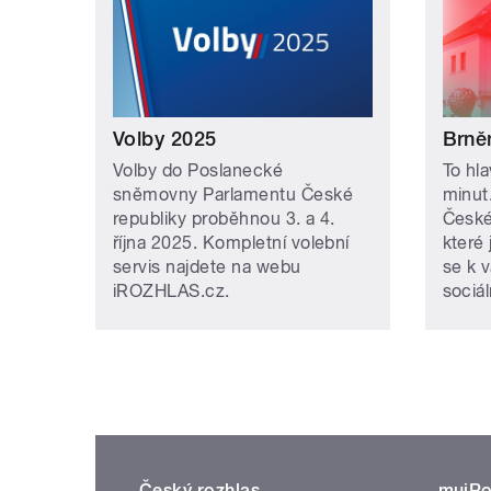
Volby 2025
Brně
Volby do Poslanecké
To hla
sněmovny Parlamentu České
minut
republiky proběhnou 3. a 4.
České
října 2025. Kompletní volební
které
servis najdete na webu
se k 
iROZHLAS.cz.
sociál
Český rozhlas
mujRo