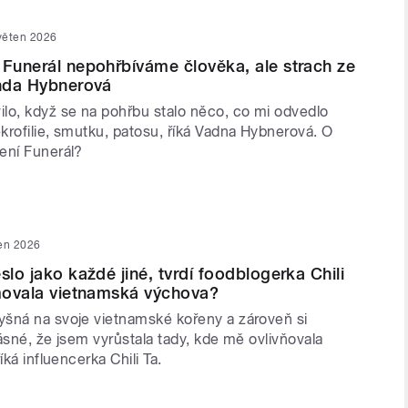
věten 2026
 Funerál nepohřbíváme člověka, ale strach ze
anda Hybnerová
lo, když se na pohřbu stalo něco, co mi odvedlo
krofilie, smutku, patosu, říká Vadna Hybnerová. O
ení Funerál?
ten 2026
slo jako každé jiné, tvrdí foodblogerka Chili
rmovala vietnamská výchova?
šná na svoje vietnamské kořeny a zároveň si
ásné, že jsem vyrůstala tady, kde mě ovlivňovala
íká influencerka Chili Ta.