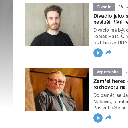
Divadlo
28. k
Divadlo jako 
nesluší, říká 
Divadlo má být 
Tomáš Ráliš. Čím
rozhlasové DR
Vzpomínka
2
Zemřel herec 
rozhovoru na 
Do paměti se Jan
Nohavic, praote
Poslechněte si 