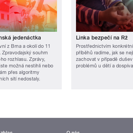
nská jedenáctka
Linka bezpečí na Rž
vní z Brna a okolí do 11
Prostřednictvím konkrétn
. Zpravodajský souhrn
příběhů radíme, jak se ne
ho rozhlasu. Zprávy,
zachovat v případě dušev
 jste možná nestihli nebo
problémů u dětí a dospívaj
vám přes algoritmy
ních sítí nedostaly.
zhlas
O nás