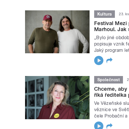
Kultura
23. k
Festival Mezi 
Marhoul. Jak 
„Bylo jiné obdob
popisuje vznik f
Jaký program le
Společnost
2
Chceme, aby p
říká ředitelka
Ve Vězeňské slu
věznice ve Světl
čele Probační a