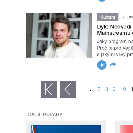
Kultura
21. k
Dyk: Nedvědi 
Mainstreamu c
Jaký program n
Proč je pro Vojt
s jakými vlivy p
STRÁNKY
…
7
8
9
10
« první
‹ předchozí
DALŠÍ POŘADY