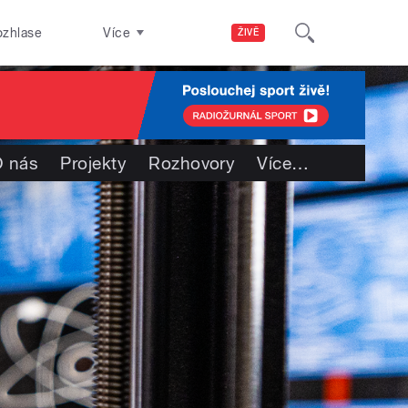
ozhlase
Více
ŽIVĚ
 nás
Projekty
Rozhovory
Více
…