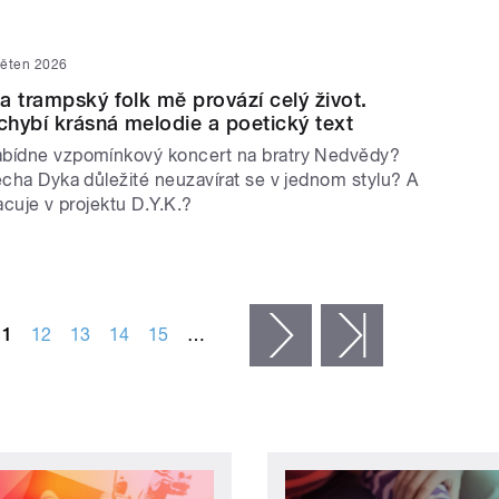
věten 2026
a trampský folk mě provází celý život.
hybí krásná melodie a poetický text
abídne vzpomínkový koncert na bratry Nedvědy?
ěcha Dyka důležité neuzavírat se v jednom stylu? A
racuje v projektu D.Y.K.?
11
12
13
14
15
…
následující ›
poslední »