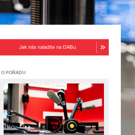
Jak nás naladíte na DABu
O POŘADU