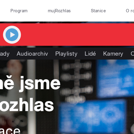
Program
mujRozhlas
Stanice
O r
řady
Audioarchiv
Playlisty
Lidé
Kamery
O