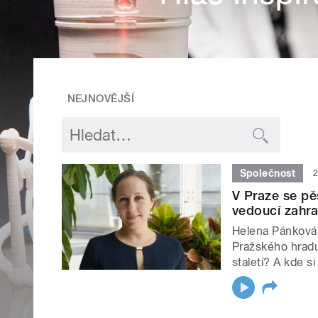
NEJNOVĚJŠÍ
Společnost
2
V Praze se pěs
vedoucí zahra
Helena Pánková 
Pražského hradu
staletí? A kde s