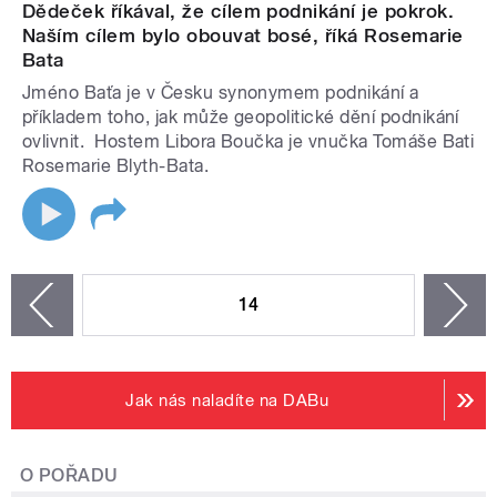
Dědeček říkával, že cílem podnikání je pokrok.
Naším cílem bylo obouvat bosé, říká Rosemarie
Bata
Jméno Baťa je v Česku synonymem podnikání a
příkladem toho, jak může geopolitické dění podnikání
ovlivnit. Hostem Libora Boučka je vnučka Tomáše Bati
Rosemarie Blyth-Bata.
STRÁNKY
14
n
zí
Jak nás naladíte na DABu
O POŘADU