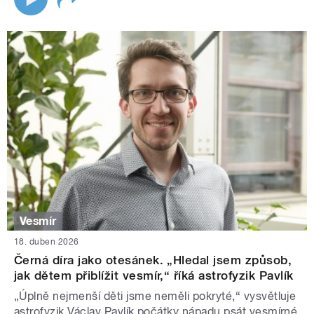
Vesmír
18. duben 2026
Černá díra jako otesánek. „Hledal jsem způsob,
jak dětem přiblížit vesmír,“ říká astrofyzik Pavlík
„Úplně nejmenší děti jsme neměli pokryté,“ vysvětluje
astrofyzik Václav Pavlík počátky nápadu psát vesmírné