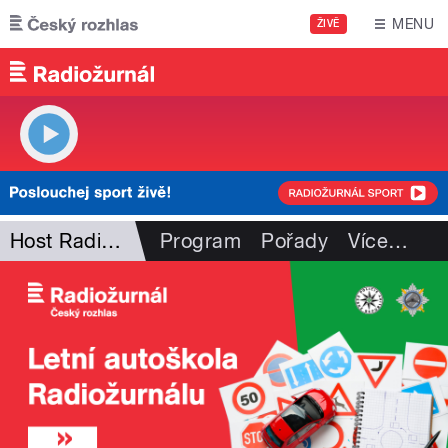
Přejít k hlavnímu obsahu
MENU
ŽIVĚ
Host Radiožurnálu
Program
Pořady
Více
…