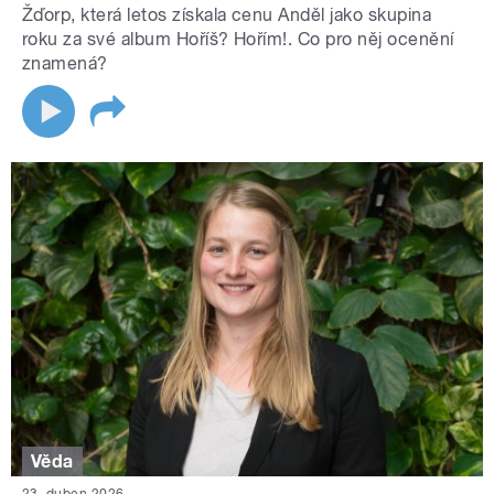
Žďorp, která letos získala cenu Anděl jako skupina
roku za své album Hoříš? Hořím!. Co pro něj ocenění
znamená?
Věda
23. duben 2026