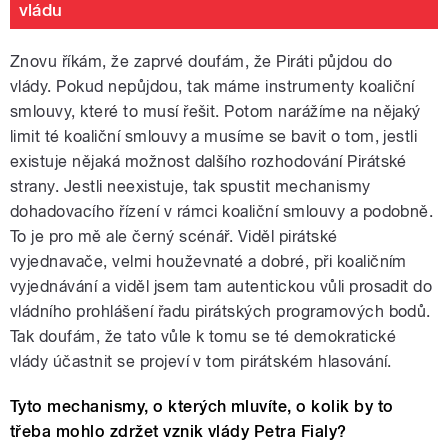
vládu
Znovu říkám, že zaprvé doufám, že Piráti půjdou do
vlády. Pokud nepůjdou, tak máme instrumenty koaliční
smlouvy, které to musí řešit. Potom narážíme na nějaký
limit té koaliční smlouvy a musíme se bavit o tom, jestli
existuje nějaká možnost dalšího rozhodování Pirátské
strany. Jestli neexistuje, tak spustit mechanismy
dohadovacího řízení v rámci koaliční smlouvy a podobně.
To je pro mě ale černý scénář. Viděl pirátské
vyjednavače, velmi houževnaté a dobré, při koaličním
vyjednávání a viděl jsem tam autentickou vůli prosadit do
vládního prohlášení řadu pirátských programových bodů.
Tak doufám, že tato vůle k tomu se té demokratické
vlády účastnit se projeví v tom pirátském hlasování.
Tyto mechanismy, o kterých mluvíte, o kolik by to
třeba mohlo zdržet vznik vlády Petra Fialy?