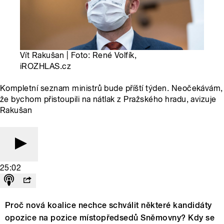
Vít Rakušan | Foto: René Volfík,
iROZHLAS.cz
Kompletní seznam ministrů bude příští týden. Neočekávám,
že bychom přistoupili na nátlak z Pražského hradu, avizuje
Rakušan
25:02
Proč nová koalice nechce schválit některé kandidáty
opozice na pozice místopředsedů Sněmovny? Kdy se