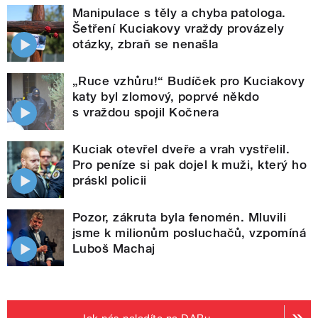
Manipulace s těly a chyba patologa.
Šetření Kuciakovy vraždy provázely
otázky, zbraň se nenašla
„Ruce vzhůru!“ Budíček pro Kuciakovy
katy byl zlomový, poprvé někdo
s vraždou spojil Kočnera
Kuciak otevřel dveře a vrah vystřelil.
Pro peníze si pak dojel k muži, který ho
práskl policii
Pozor, zákruta byla fenomén. Mluvili
jsme k milionům posluchačů, vzpomíná
Luboš Machaj