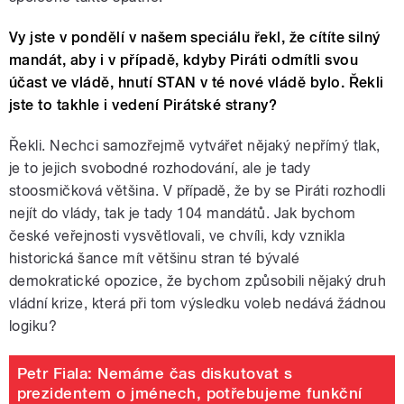
Vy jste v pondělí v našem speciálu řekl, že cítíte silný
mandát, aby i v případě, kdyby Piráti odmítli svou
účast ve vládě, hnutí STAN v té nové vládě bylo. Řekli
jste to takhle i vedení Pirátské strany?
Řekli. Nechci samozřejmě vytvářet nějaký nepřímý tlak,
je to jejich svobodné rozhodování, ale je tady
stoosmičková většina. V případě, že by se Piráti rozhodli
nejít do vlády, tak je tady 104 mandátů. Jak bychom
české veřejnosti vysvětlovali, ve chvíli, kdy vznikla
historická šance mít většinu stran té bývalé
demokratické opozice, že bychom způsobili nějaký druh
vládní krize, která při tom výsledku voleb nedává žádnou
logiku?
Petr Fiala: Nemáme čas diskutovat s
prezidentem o jménech, potřebujeme funkční