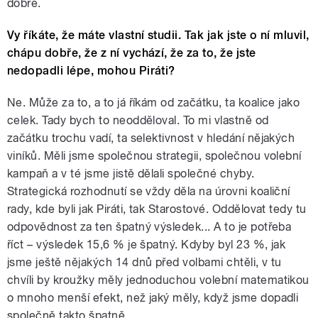
dobře.
Vy říkáte, že máte vlastní studii. Tak jak jste o ní mluvil,
chápu dobře, že z ní vychází, že za to, že jste
nedopadli lépe, mohou Piráti?
Ne. Může za to, a to já říkám od začátku, ta koalice jako
celek. Tady bych to neodděloval. To mi vlastně od
začátku trochu vadí, ta selektivnost v hledání nějakých
viníků. Měli jsme společnou strategii, společnou volební
kampaň a v té jsme jistě dělali společné chyby.
Strategická rozhodnutí se vždy děla na úrovni koaliční
rady, kde byli jak Piráti, tak Starostové. Oddělovat tedy tu
odpovědnost za ten špatný výsledek... A to je potřeba
říct – výsledek 15,6 % je špatný. Kdyby byl 23 %, jak
jsme ještě nějakých 14 dnů před volbami chtěli, v tu
chvíli by kroužky měly jednoduchou volební matematikou
o mnoho menší efekt, než jaký měly, když jsme dopadli
společně takto špatně.