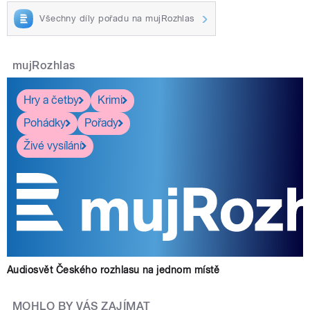
Všechny díly pořadu na mujRozhlas
mujRozhlas
Hry a četby
Krimi
Pohádky
Pořady
Živé vysílání
Audiosvět Českého rozhlasu na jednom místě
MOHLO BY VÁS ZAJÍMAT