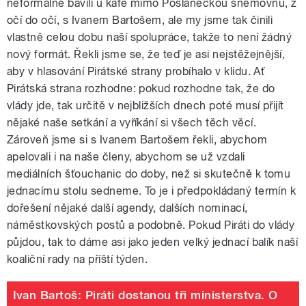
neformálně bavili u kafe mimo Poslaneckou sněmovnu, z
očí do očí, s Ivanem Bartošem, ale my jsme tak činili
vlastně celou dobu naší spolupráce, takže to není žádný
nový formát. Řekli jsme se, že teď je asi nejstěžejnější,
aby v hlasování Pirátské strany probíhalo v klidu. Ať
Pirátská strana rozhodne: pokud rozhodne tak, že do
vlády jde, tak určitě v nejbližších dnech poté musí přijít
nějaké naše setkání a vyříkání si všech těch věcí.
Zároveň jsme si s Ivanem Bartošem řekli, abychom
apelovali i na naše členy, abychom se už vzdali
mediálních šťouchanic do doby, než si skutečně k tomu
jednacímu stolu sedneme. To je i předpokládaný termín k
dořešení nějaké další agendy, dalších nominací,
náměstkovských postů a podobně. Pokud Piráti do vlády
půjdou, tak to dáme asi jako jeden velký jednací balík naší
koaliční rady na příští týden.
Ivan Bartoš: Piráti dostanou tři ministerstva. O