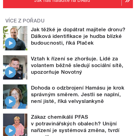
Jak nás naladíte na DABu
VÍCE Z POŘADU
Jak těžké je dopátrat majitele dronu?
Dálková identifikace je hudba blízké
budoucnosti, říká Plaček
Vztah k řízení se zhoršuje. Lidé za
volantem běžně sledují sociální sítě,
upozorňuje Novotný
Dohoda o odzbrojení Hamásu je krok
správným směrem. Jestli se naplní,
není jisté, říká velvyslankyně
Zákaz chemikálií PFAS
v potravinářských obalech? Unijní
nařízení je systémová změna, tvrdí