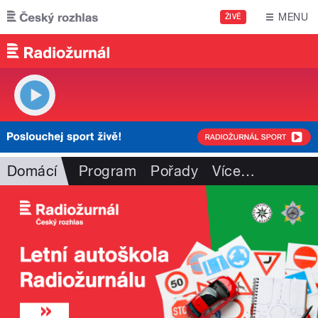
Přejít k hlavnímu obsahu
MENU
ŽIVĚ
Domácí
Program
Pořady
Více
…