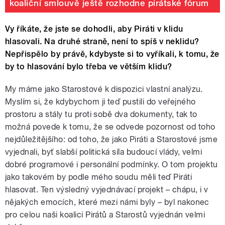
koaliční smlouvě ještě rozhodne pirátské fórum
Vy říkáte, že jste se dohodli, aby Piráti v klidu
hlasovali. Na druhé straně, není to spíš v neklidu?
Nepřispělo by právě, kdybyste si to vyříkali, k tomu, že
by to hlasování bylo třeba ve větším klidu?
My máme jako Starostové k dispozici vlastní analýzu.
Myslím si, že kdybychom ji teď pustili do veřejného
prostoru a stály tu proti sobě dva dokumenty, tak to
možná povede k tomu, že se odvede pozornost od toho
nejdůležitějšího: od toho, že jako Piráti a Starostové jsme
vyjednali, byť slabší politická síla budoucí vlády, velmi
dobré programové i personální podmínky. O tom projektu
jako takovém by podle mého soudu měli teď Piráti
hlasovat. Ten výsledný vyjednávací projekt – chápu, i v
nějakých emocích, které mezi námi byly – byl nakonec
pro celou naši koalici Pirátů a Starostů vyjednán velmi