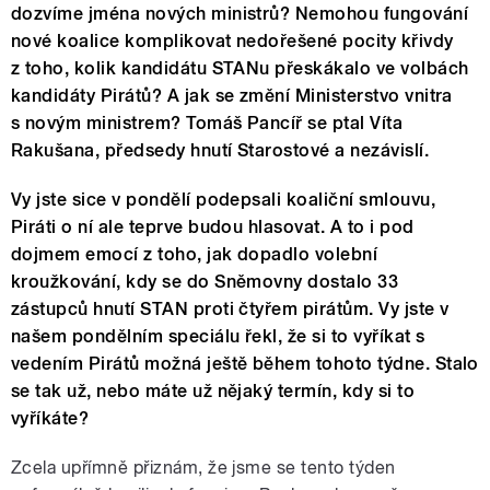
dozvíme jména nových ministrů? Nemohou fungování
nové koalice komplikovat nedořešené pocity křivdy
z toho, kolik kandidátu STANu přeskákalo ve volbách
kandidáty Pirátů? A jak se změní Ministerstvo vnitra
s novým ministrem? Tomáš Pancíř se ptal Víta
Rakušana, předsedy hnutí Starostové a nezávislí.
Vy jste sice v pondělí podepsali koaliční smlouvu,
Piráti o ní ale teprve budou hlasovat. A to i pod
dojmem emocí z toho, jak dopadlo volební
kroužkování, kdy se do Sněmovny dostalo 33
zástupců hnutí STAN proti čtyřem pirátům. Vy jste v
našem pondělním speciálu řekl, že si to vyříkat s
vedením Pirátů možná ještě během tohoto týdne. Stalo
se tak už, nebo máte už nějaký termín, kdy si to
vyříkáte?
Zcela upřímně přiznám, že jsme se tento týden