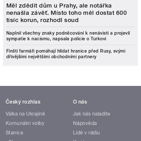
Měl zdědit dům u Prahy, ale notářka
nenašla závěť. Místo toho měl dostat 600
tisíc korun, rozhodl soud
Naplnil všechny znaky podněcování k nenávisti a projevil
sympatie k nacismu, napsala policie o Turkovi
Finští farmáři pomáhají hlídat hranice před Rusy, svými
dřívějšími největšími obchodními partnery
Český rozhlas
O nás
Válka na Ukrajině
Jak nás naladíte
Komunální volby
Nápověda
Stanice
Lidé v rádiu