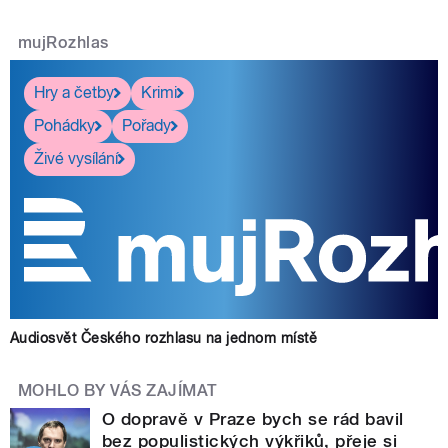
mujRozhlas
Hry a četby
Krimi
Pohádky
Pořady
Živé vysílání
Audiosvět Českého rozhlasu na jednom místě
MOHLO BY VÁS ZAJÍMAT
O dopravě v Praze bych se rád bavil
bez populistických výkřiků, přeje si