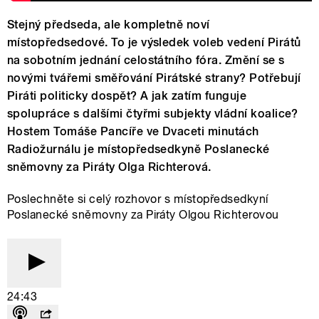
Stejný předseda, ale kompletně noví
místopředsedové. To je výsledek voleb vedení Pirátů
na sobotním jednání celostátního fóra. Změní se s
novými tvářemi směřování Pirátské strany? Potřebují
Piráti politicky dospět? A jak zatím funguje
spolupráce s dalšími čtyřmi subjekty vládní koalice?
Hostem Tomáše Pancíře ve Dvaceti minutách
Radiožurnálu je místopředsedkyně Poslanecké
sněmovny za Piráty Olga Richterová.
Poslechněte si celý rozhovor s místopředsedkyní
Poslanecké sněmovny za Piráty Olgou Richterovou
24:43