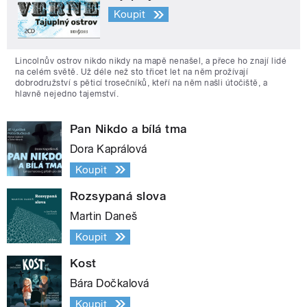
Koupit
Lincolnův ostrov nikdo nikdy na mapě nenašel, a přece ho znají lidé
na celém světě. Už déle než sto třicet let na něm prožívají
dobrodružství s pěticí trosečníků, kteří na něm našli útočiště, a
hlavně nejedno tajemství.
Pan Nikdo a bílá tma
Dora Kaprálová
Koupit
Rozsypaná slova
Martin Daneš
Koupit
Kost
Bára Dočkalová
Koupit