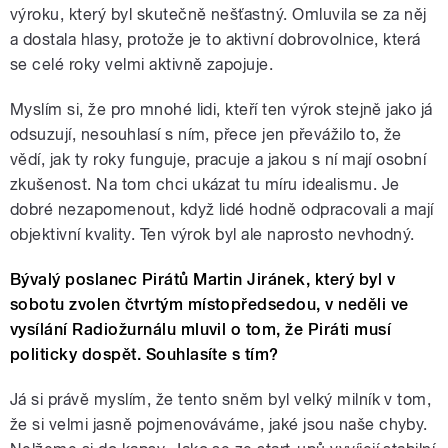
výroku, který byl skutečně nešťastný. Omluvila se za něj
a dostala hlasy, protože je to aktivní dobrovolnice, která
se celé roky velmi aktivně zapojuje.
Myslím si, že pro mnohé lidi, kteří ten výrok stejně jako já
odsuzují, nesouhlasí s ním, přece jen převážilo to, že
vědí, jak ty roky funguje, pracuje a jakou s ní mají osobní
zkušenost. Na tom chci ukázat tu míru idealismu. Je
dobré nezapomenout, když lidé hodně odpracovali a mají
objektivní kvality. Ten výrok byl ale naprosto nevhodný.
Bývalý poslanec Pirátů Martin Jiránek, který byl v
sobotu zvolen čtvrtým místopředsedou, v neděli ve
vysílání Radiožurnálu mluvil o tom, že Piráti musí
politicky dospět. Souhlasíte s tím?
Já si právě myslím, že tento sněm byl velký milník v tom,
že si velmi jasně pojmenováváme, jaké jsou naše chyby.