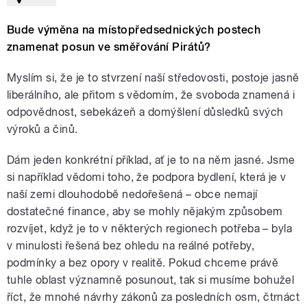
Bude výměna na místopředsednických postech
znamenat posun ve směřování Pirátů?
Myslím si, že je to stvrzení naší středovosti, postoje jasně
liberálního, ale přitom s vědomím, že svoboda znamená i
odpovědnost, sebekázeň a domýšlení důsledků svých
výroků a činů.
Dám jeden konkrétní příklad, ať je to na něm jasné. Jsme
si například vědomi toho, že podpora bydlení, která je v
naší zemi dlouhodobě nedořešená – obce nemají
dostatečné finance, aby se mohly nějakým způsobem
rozvíjet, když je to v některých regionech potřeba – byla
v minulosti řešená bez ohledu na reálné potřeby,
podmínky a bez opory v realitě. Pokud chceme právě
tuhle oblast významně posunout, tak si musíme bohužel
říct, že mnohé návrhy zákonů za posledních osm, čtrnáct