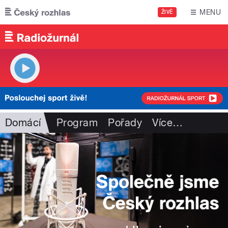
Přejít k hlavnímu obsahu
MENU
ŽIVĚ
Domácí
Program
Pořady
Více
…