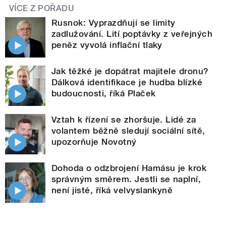
VÍCE Z POŘADU
Rusnok: Vyprazdňují se limity
zadlužování. Lití poptávky z veřejných
peněz vyvolá inflační tlaky
Jak těžké je dopátrat majitele dronu?
Dálková identifikace je hudba blízké
budoucnosti, říká Plaček
Vztah k řízení se zhoršuje. Lidé za
volantem běžně sledují sociální sítě,
upozorňuje Novotný
Dohoda o odzbrojení Hamásu je krok
správným směrem. Jestli se naplní,
není jisté, říká velvyslankyně