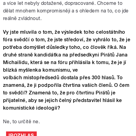
a více let nebyly dotažené, dopracované. Chceme to
dělat mnohem kompromisněji a s ohledem na to, co jde
reálně zvládnout.
Vy jste mluvila o tom, že výsledek toho celostátního
fóra svědčí o tom, že jste středoví, že vyhrálo to, že je
potřeba domýšlet důsledky toho, co člověk říká. Na
druhé straně kandidátka na předsedkyni Pirátů Jana
Michailidu, která se na fóru přihlásila k tomu, že je jí
blízká myšlenka komunismu, ve
volbách místopředsedů dostala přes 300 hlasů. To
znamená, že ji podpořila čtvrtina vašich členů. O čem
to svědčí? Znamená to, že pro čtvrtinu Pirátů je
přijatelné, aby se jejich čelný představitel hlásil ke
komunistické ideologii?
Ne, to určitě ne.
IROZHLAS