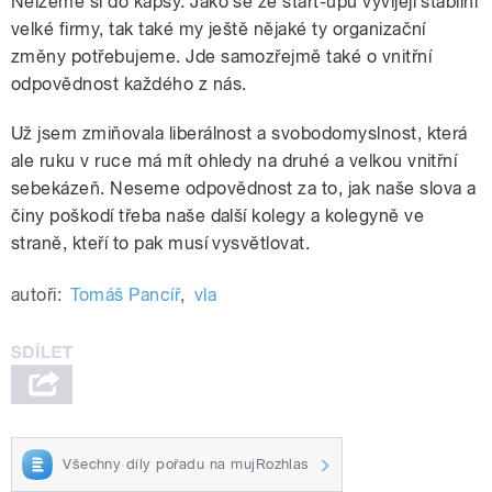
Nelžeme si do kapsy. Jako se ze start-upů vyvíjejí stabilní
velké firmy, tak také my ještě nějaké ty organizační
změny potřebujeme. Jde samozřejmě také o vnitřní
odpovědnost každého z nás.
Už jsem zmiňovala liberálnost a svobodomyslnost, která
ale ruku v ruce má mít ohledy na druhé a velkou vnitřní
sebekázeň. Neseme odpovědnost za to, jak naše slova a
činy poškodí třeba naše další kolegy a kolegyně ve
straně, kteří to pak musí vysvětlovat.
autoři:
Tomáš Pancíř
,
vla
Všechny díly pořadu na mujRozhlas