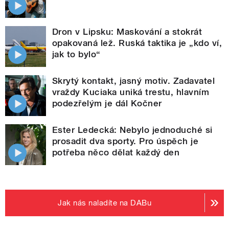
Dron v Lipsku: Maskování a stokrát
opakovaná lež. Ruská taktika je „kdo ví,
jak to bylo“
Skrytý kontakt, jasný motiv. Zadavatel
vraždy Kuciaka uniká trestu, hlavním
podezřelým je dál Kočner
Ester Ledecká: Nebylo jednoduché si
prosadit dva sporty. Pro úspěch je
potřeba něco dělat každý den
Jak nás naladíte na DABu