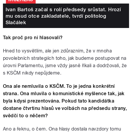
Ivan Bartoš začal s rolí předsedy srůstat. Hrozí
mu osud otce zakladatele, tvrdí politolog
Slačálek
Tak proč pro ni hlasovali?
Hned to vysvětlím, ale jen zdůrazním, že v mnoha
povolebních strategiích toho, jak budeme postupovat na
úrovni Parlamentu, jsme vždy jasně říkali a dodržovali, že
s KSČM nikdy nepůjdeme.
Ona ale nemluvila o KSČM. To je jedna konkrétní
strana. Ona mluvila o komunistické myšlence tak, jak
byla kdysi prezentována. Pokud tato kandidátka
dostane čtvrtinu hlasů ve volbách na předsedu strany,
svědčí to o něčem?
Ano a řeknu, o čem. Ona hlasy dostala navzdory tomu