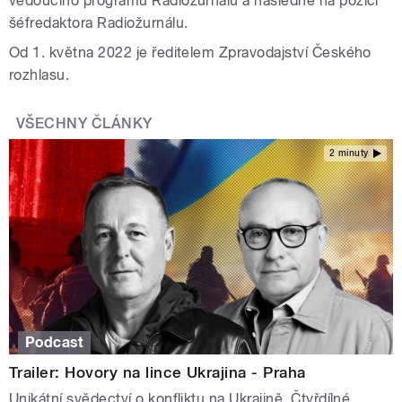
vedoucího programu Radiožurnálu a následně na pozici
šéfredaktora Radiožurnálu.
Od 1. května 2022 je ředitelem Zpravodajství Českého
rozhlasu.
VŠECHNY ČLÁNKY
2 minuty
Podcast
Trailer: Hovory na lince Ukrajina - Praha
Unikátní svědectví o konfliktu na Ukrajině. Čtyřdílné