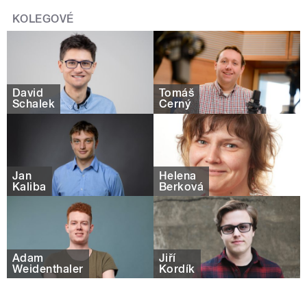
KOLEGOVÉ
David
Tomáš
Schalek
Černý
Jan
Helena
Kaliba
Berková
Adam
Jiří
Weidenthaler
Kordík