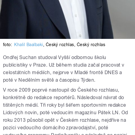
foto:
Khalil Baalbaki
,
Český rozhlas
,
Český rozhlas
Ondřej Suchan studoval Vyšší odbornou školu
publicistiky v Praze. Už během studia začal pracovat v
celostátních médiích, nejprve v Mladé frontě DNES a
poté v Nedělním světě a časopisu Týden.
V roce 2009 poprvé nastoupil do Českého rozhlasu,
konkrétně do redakce reportérů. Následoval návrat do
tištěných médií. Tři roky byl šéfem sportovním redakce
Lidových novin, poté vedoucím magazínu Pátek LN. Od
roku 2013 působil opět v Českém rozhlase, nejdříve na
pozici vedoucího domácího zpravodajství, poté