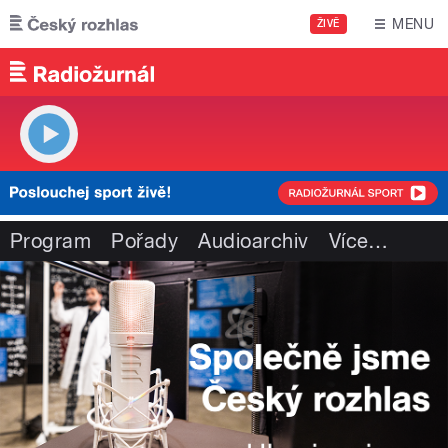
Přejít k hlavnímu obsahu
MENU
ŽIVĚ
Program
Pořady
Audioarchiv
Více
…