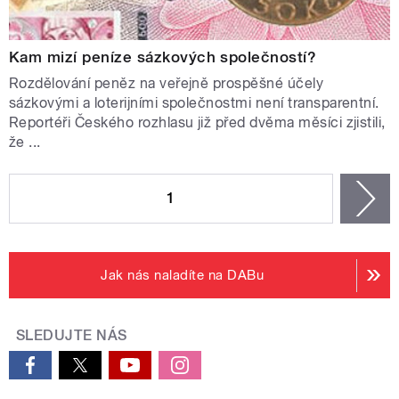
Kam mizí peníze sázkových společností?
Rozdělování peněz na veřejně prospěšné účely
sázkovými a loterijními společnostmi není transparentní.
Reportéři Českého rozhlasu již před dvěma měsíci zjistili,
že ...
STRÁNKY
1
n
Jak nás naladíte na DABu
SLEDUJTE NÁS