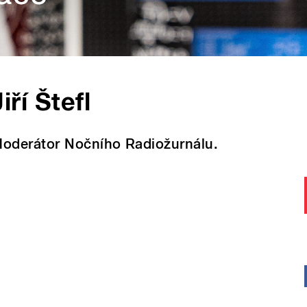
Jiří Štefl
oderátor Nočního Radiožurnálu.