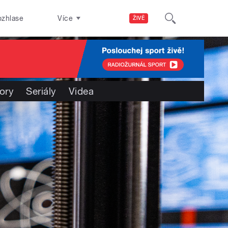
ozhlase
Více
ŽIVĚ
ory
Seriály
Videa