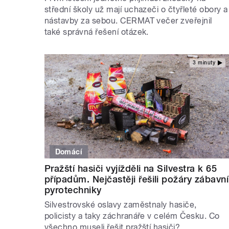
střední školy už mají uchazeči o čtyřleté obory a
nástavby za sebou. CERMAT večer zveřejnil
také správná řešení otázek.
3 minuty
Domácí
Pražští hasiči vyjížděli na Silvestra k 65
případům. Nejčastěji řešili požáry zábavní
pyrotechniky
Silvestrovské oslavy zaměstnaly hasiče,
policisty a taky záchranáře v celém Česku. Co
všechno museli řešit pražští hasiči?