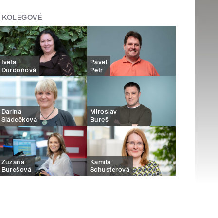
KOLEGOVÉ
Iveta
Pavel
Durdoňová
Petr
Darina
Miroslav
Sládečková
Bureš
Zuzana
Kamila
Burešová
Schusterová