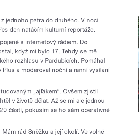
z jednoho patra do druhého. V noci
řes den natáčím kulturní reportáže.
pojené s internetový rádiem. Do
stal, když mi bylo 17. Tehdy se mě
ského rozhlasu v Pardubicích. Pomáhal
 Plus a moderoval noční a ranní vysílání
ystudovaným „ajťákem“. Ovšem zjistil
htěl v životě dělat. Až se mi ale jednou
na 20 částí, pokusím se ho sám operativně
 Mám rád Sněžku a její okolí. Ve volné