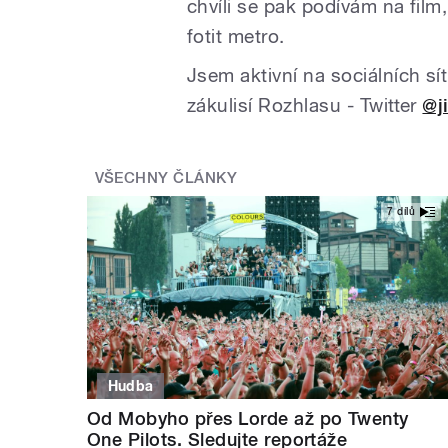
chvíli se pak podívám na film,
fotit metro.
Jsem aktivní na sociálních s
zákulisí Rozhlasu - Twitter
@j
VŠECHNY ČLÁNKY
7 dílů
Hudba
Od Mobyho přes Lorde až po Twenty
One Pilots. Sledujte reportáže