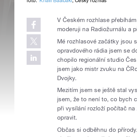
foto:
Khalil Baalbaki
,
Český rozhlas
V Českém rozhlase přebíhám 
moderuji na Radiožurnálu a p
Mé rozhlasové začátky jsou s
opravdového rádia jsem se do
chopilo regionální studio Če
jsem jako mistr zvuku na ČRo
Dvojky.
Mezitím jsem se ještě stal v
jsem, že to není to, co bych c
při vysílání rozloží počítač 
opravit.
Občas si odběhnu do přírody.