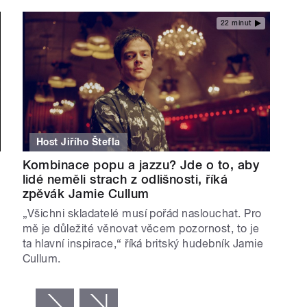
22 minut
Host Jiřího Štefla
Kombinace popu a jazzu? Jde o to, aby
lidé neměli strach z odlišnosti, říká
zpěvák Jamie Cullum
„Všichni skladatelé musí pořád naslouchat. Pro
mě je důležité věnovat věcem pozornost, to je
ta hlavní inspirace,“ říká britský hudebník Jamie
Cullum.