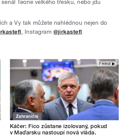
 seriál Teorie velkého třesku, nebo jdu
ítích a Vy tak můžete nahlédnou nejen do
irkastefl
, Instagram
@jirkastefl
7 minut
Zahraniční
Káčer: Fico zůstane izolovaný, pokud
v Maďarsku nastoupí nová vláda.