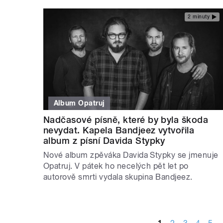
2 minuty
Album Opatruj
Nadčasové písně, které by byla škoda
nevydat. Kapela Bandjeez vytvořila
album z písní Davida Stypky
Nové album zpěváka Davida Stypky se jmenuje
Opatruj. V pátek ho necelých pět let po
autorově smrti vydala skupina Bandjeez.
STRÁNKY