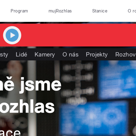
Program
mujRozhlas
Stanice
O r
isty
Lidé
Kamery
O nás
Projekty
Rozhov