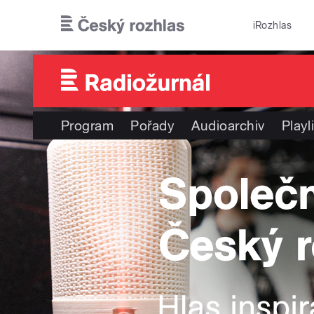
Přejít k hlavnímu obsahu
iRozhlas
Program
Pořady
Audioarchiv
Playl