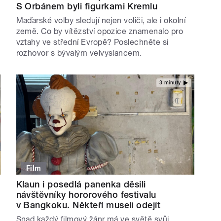
S Orbánem byli figurkami Kremlu
Maďarské volby sledují nejen voliči, ale i okolní
země. Co by vítězství opozice znamenalo pro
vztahy ve střední Evropě? Poslechněte si
rozhovor s bývalým velvyslancem.
3 minuty
Film
Klaun i posedlá panenka děsili
návštěvníky hororového festivalu
v Bangkoku. Někteří museli odejít
Snad každý filmový žánr má ve světě svůj