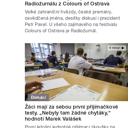
Radiožurnálu z Colours of Ostrava
Velké zahraniční hvězdy, české premiéry,
osvědčená jména, desítky diskusí i prezident
Petr Pavel. U všeho zajímavého na festivalu
Colours of Ostrava je Radiožurnál.
6 minut
Domácí
Žáci mají za sebou první přijímačkové
testy. „Nebyly tam žádné chytáky,“
hodnotí Marek Valášek
První letošní jednotné přijímací zkoušky na