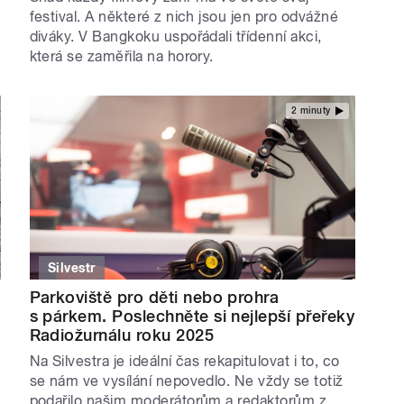
festival. A některé z nich jsou jen pro odvážné
diváky. V Bangkoku uspořádali třídenní akci,
která se zaměřila na horory.
2 minuty
Silvestr
Parkoviště pro děti nebo prohra
s párkem. Poslechněte si nejlepší přeřeky
Radiožurnálu roku 2025
Na Silvestra je ideální čas rekapitulovat i to, co
se nám ve vysílání nepovedlo. Ne vždy se totiž
podařilo našim moderátorům a redaktorům z