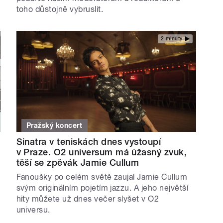
toho důstojně vybruslit.
2 minuty
Pražský koncert
Sinatra v teniskách dnes vystoupí
v Praze. O2 universum má úžasný zvuk,
těší se zpěvák Jamie Cullum
Fanoušky po celém světě zaujal Jamie Cullum
svým originálním pojetím jazzu. A jeho největší
hity můžete už dnes večer slyšet v O2
universu.