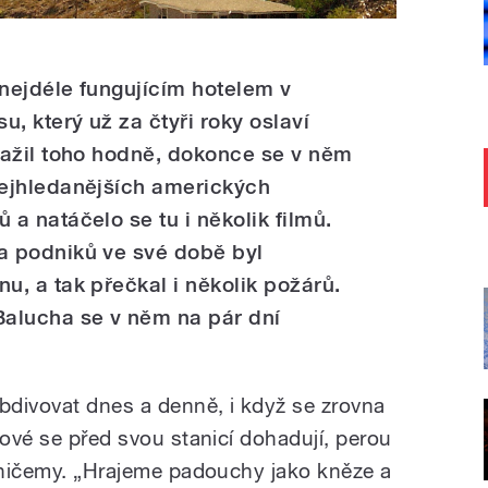
 nejdéle fungujícím hotelem v
, který už za čtyři roky oslaví
 Zažil toho hodně, dokonce se v něm
nejhledanějších amerických
 a natáčelo se tu i několik filmů.
a podniků ve své době byl
u, a tak přečkal i několik požárů.
Balucha se v něm na pár dní
divovat dnes a denně, i když se zrovna
fové se před svou stanicí dohadují, perou
a ničemy. „Hrajeme padouchy jako kněze a