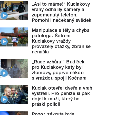
„Asi to máme!“ Kuciakovy
vrahy odhalily kamery a
zapomenutý telefon.
Pomohl i nečekaný svědek
Manipulace s těly a chyba
patologa. Šetření
Kuciakovy vraždy
provázely otázky, zbraň se
nenašla
„Ruce vzhůru!“ Budíček
pro Kuciakovy katy byl
zlomový, poprvé někdo
s vraždou spojil Kočnera
Kuciak otevřel dveře a vrah
vystřelil. Pro peníze si pak
dojel k muži, který ho
práskl policii
Pozor, zákruta byla