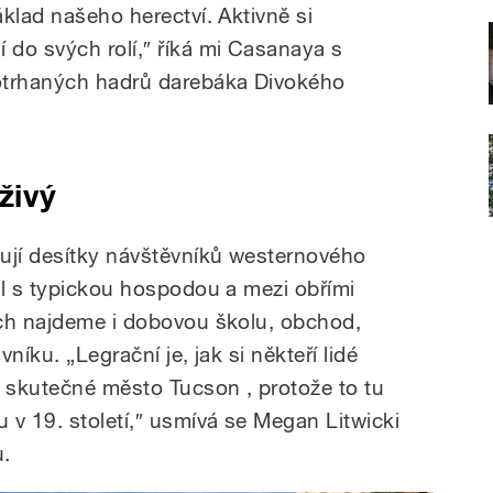
klad našeho herectví. Aktivně si
do svých rolí,″ říká mi Casanaya s
otrhaných hadrů darebáka Divokého
živý
ují desítky návštěvníků westernového
el s typickou hospodou a mezi obřími
ách najdeme i dobovou školu, obchod,
níku. „Legrační je, jak si někteří lidé
o skutečné město Tucson , protože to tu
 v 19. století,″ usmívá se Megan Litwicki
u.