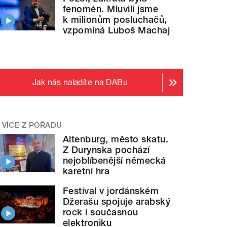
fenomén. Mluvili jsme
k milionům posluchačů,
vzpomíná Luboš Machaj
Jak nás naladíte na DABu
VÍCE Z POŘADU
Altenburg, město skatu.
Z Durynska pochází
nejoblíbenější německá
karetní hra
Festival v jordánském
Džerašu spojuje arabský
rock i současnou
elektroniku