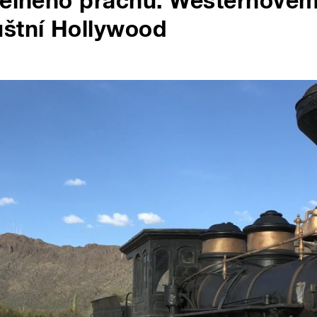
třelného prachu. Westernové
uštní Hollywood