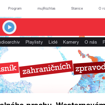
Program
mujRozhlas
Stanice
O r
dioarchiv
Playlisty
Lidé
Kamery
O nás
P