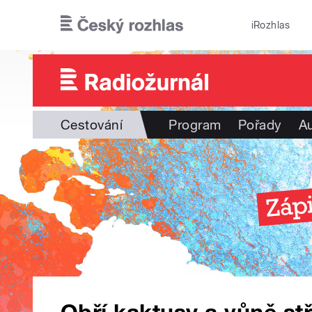
Přejít k hlavnímu obsahu
iRozhlas
Cestování
Program
Pořady
Au