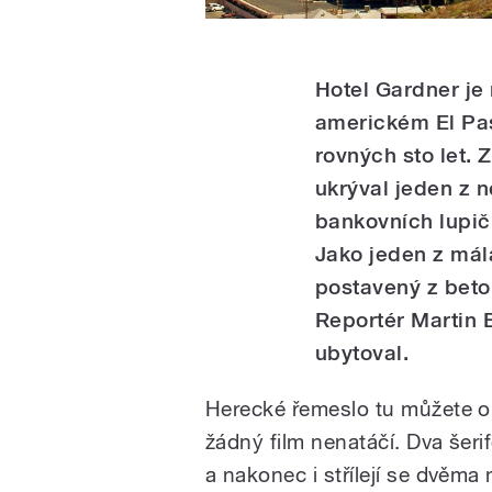
Hotel Gardner je
americkém El Pasu
rovných sto let.
ukrýval jeden z 
bankovních lupičů
Jako jeden z mál
postavený z beton
Reportér Martin 
ubytoval.
Herecké řemeslo tu můžete ob
žádný film nenatáčí. Dva šeri
a nakonec i střílejí se dvěm