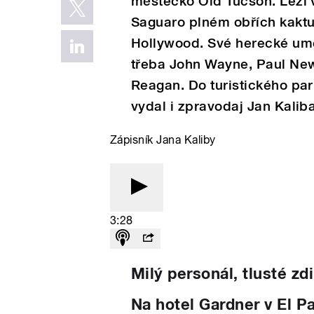
městečko Old Tucson. Leží 
Saguaro plném obřích kaktu
Hollywood. Své herecké umě
třeba John Wayne, Paul Ne
Reagan. Do turistického par
vydal i zpravodaj Jan Kaliba
Zápisník Jana Kaliby
3:28
Milý personál, tlusté zd
Na hotel Gardner v El 