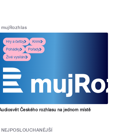
mujRozhlas
Hry a četby
Krimi
Pohádky
Pořady
Živé vysílání
Audiosvět Českého rozhlasu na jednom místě
NEJPOSLOUCHANĚJŠÍ