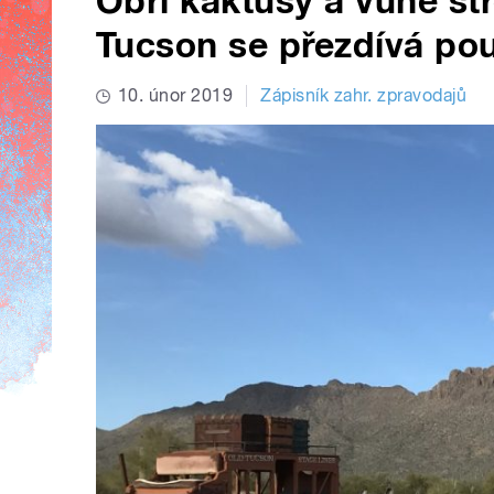
Obří kaktusy a vůně s
Tucson se přezdívá po
10. únor 2019
Zápisník zahr. zpravodajů