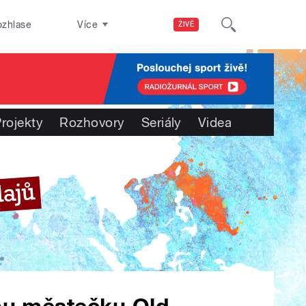
ozhlase
Více
ŽIVĚ
rojekty
Rozhovory
Seriály
Videa