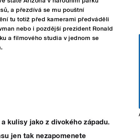
ve státě Arizona v národním parku
sů, a přezdívá se mu pouštní
ní tu totiž před kamerami předváděli
wman nebo i pozdější prezident Ronald
ku a filmového studia v jednom se
.
i a kulisy jako z divokého západu.
Pasu jen tak nezapomenete