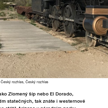
,
Český rozhlas
,
Český rozhlas
jako Zlomený šíp nebo El Dorado,
edm statečných, tak znáte i westernové