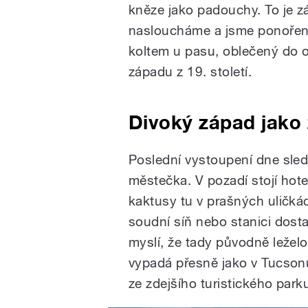
kněze jako padouchy. To je zá
nasloucháme a jsme ponoření 
koltem u pasu, oblečený do 
západu z 19. století.
Divoký západ jako 
Poslední vystoupení dne sled
městečka. V pozadí stojí hot
kaktusy tu v prašných uličk
soudní síň nebo stanici dostav
myslí, že tady původně ležel
vypadá přesně jako v Tucsonu
ze zdejšího turistického park