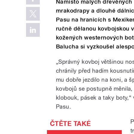
Namísto malých dřevěných 
mrakodrapy a dlouhé dálnice.
Pasu na hranicích s Mexikem
ručně dělanou kovbojskou v
kožených westernových bot.
Balucha si vyzkoušel alespo
„Správný kovboj většinou nos
chránily před hadím kousnut
mu dobře jezdilo na koni, a š
kovbojů se postupně měnila, 
klobouk, pásek a taky boty,“
Pasu.
P
t