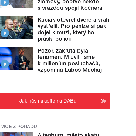
zlomový, poprvé někdo
s vraždou spojil Kočnera
Kuciak otevřel dveře a vrah
vystřelil. Pro peníze si pak
dojel k muži, který ho
práskl policii
Pozor, zákruta byla
fenomén. Mluvili jsme
k milionům posluchačů,
vzpomíná Luboš Machaj
Jak nás naladíte na DABu
VÍCE Z POŘADU
Altenburg, město skatu.