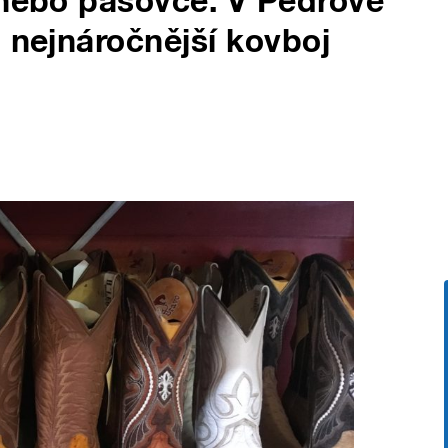
 nebo pásovce. V Pedrově
n nejnáročnější kovboj