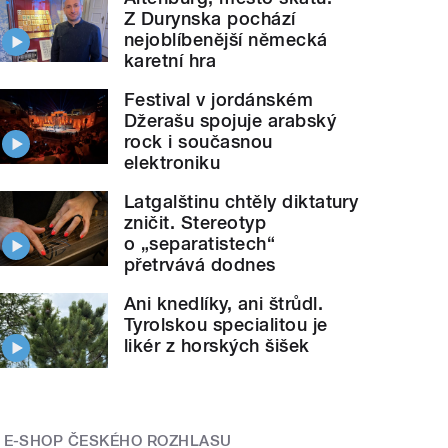
Z Durynska pochází
nejoblíbenější německá
karetní hra
Festival v jordánském
Džerašu spojuje arabský
rock i současnou
elektroniku
Latgalštinu chtěly diktatury
zničit. Stereotyp
o „separatistech“
přetrvává dodnes
Ani knedlíky, ani štrůdl.
Tyrolskou specialitou je
likér z horských šišek
E-SHOP ČESKÉHO ROZHLASU