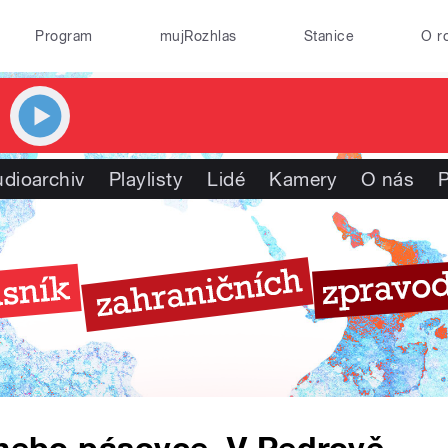
Program
mujRozhlas
Stanice
O r
dioarchiv
Playlisty
Lidé
Kamery
O nás
P