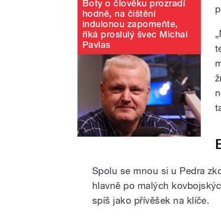
Boty o člověku prozradí
p
hodně, na čištění
indulonou zapomeňte,
„
říká proslulý švec Michal
Pavlas
t
m
ž
n
t
Spolu se mnou si u Pedra zko
hlavně po malých kovbojských
spíš jako přívěšek na klíče.