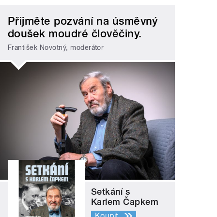
Přijměte pozvání na úsměvný
doušek moudré člověčiny.
František Novotný, moderátor
Setkání s
Karlem Čapkem
Koupit