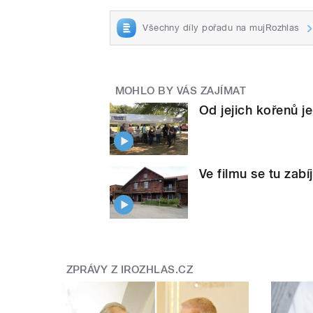
Všechny díly pořadu na mujRozhlas
MOHLO BY VÁS ZAJÍMAT
Od jejich kořenů je
Ve filmu se tu zabí
ZPRÁVY Z IROZHLAS.CZ