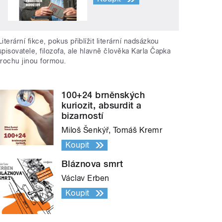
Literární fikce, pokus přiblížit literární nadsázkou
spisovatele, filozofa, ale hlavně člověka Karla Čapka
trochu jinou formou.
100+24 brněnských
kuriozit, absurdit a
bizarností
Miloš Šenkýř, Tomáš Kremr
Koupit
Bláznova smrt
Václav Erben
Koupit