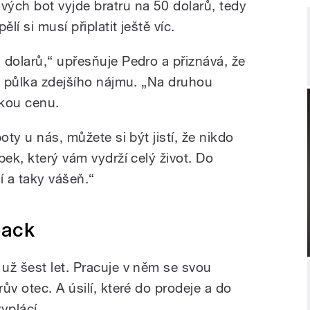
ých bot vyjde bratru na 50 dolarů, tedy
í si musí připlatit ještě víc.
 dolarů,“ upřesňuje Pedro a přiznává, že
ně půlka zdejšího nájmu. „Na druhou
okou cenu.
oty u nás, můžete si být jistí, že nikdo
bek, který vám vydrží celý život. Do
í a taky vášeň.“
back
už šest let. Pracuje v něm se svou
ův otec. A úsilí, které do prodeje a do
vyplácí.