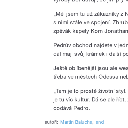
„Měl jsem tu už zákazníky z
s nimi stále ve spojení. Zhru
zpěvák kapely Korn Jonathan 
Pedrův obchod najdete v jedn
dál mají svůj krámek i další p
Ještě oblíbenější jsou ale we
třeba ve městech Odessa ne
„Tam je to prostě životní styl.
je tu víc kultur. Dá se ale říc
dodává Pedro.
autoři:
Martin Balucha
,
and