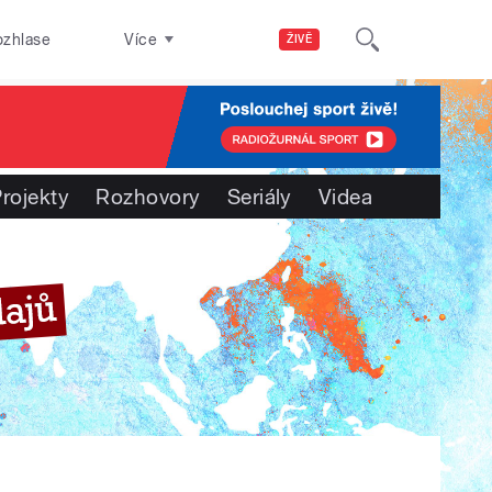
ozhlase
Více
ŽIVĚ
rojekty
Rozhovory
Seriály
Videa