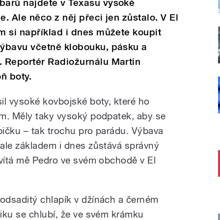
barů najdete v Texasu vysoké
 Ale něco z něj přeci jen zůstalo. V El
 si například i dnes můžete koupit
ýbavu včetně klobouku, pásku a
 Reportér Radiožurnálu Martin
ň boty.
il vysoké kovbojské boty, které ho
ím. Měly taky vysoký podpatek, aby se
pičku – tak trochu pro parádu. Výbava
ale základem i dnes zůstává správný
 vítá mě Pedro ve svém obchodě v El
odsaditý chlapík v džínách a černém
riku se chlubí, že ve svém krámku