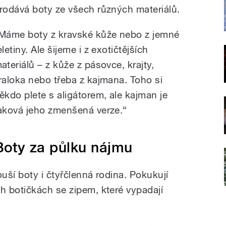
rodává boty ze všech různých materiálů.
Máme boty z kravské kůže nebo z jemné
eletiny. Ale šijeme i z exotičtějších
ateriálů – z kůže z pásovce, krajty,
raloka nebo třeba z kajmana. Toho si
ěkdo plete s aligátorem, ale kajman je
aková jeho zmenšená verze.“
Boty za půlku nájmu
uší boty i čtyřčlenná rodina. Pokukují
 botičkách se zipem, které vypadají