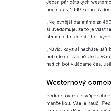
Jeden pár dětských westernov
něco přes 1000 korun. A dospěl
„Nejlevnější pár máme za 450
si uvědomuje, že to je vlast
stranu je to umění,“ hájí vys
„Navíc, když si necháte ušít b
nebude mít stejné. Je to výro
našich bot vkládáme čas, úsil
Westernový come
Pedro provozuje svůj obchod 
manželkou. Vše je naučil Pedr
výroby bot dávají, se jim prý 