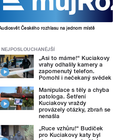
Audiosvět Českého rozhlasu na jednom místě
NEJPOSLOUCHANĚJŠÍ
„Asi to máme!“ Kuciakovy
vrahy odhalily kamery a
zapomenutý telefon.
Pomohl i nečekaný svědek
Manipulace s těly a chyba
patologa. Šetření
Kuciakovy vraždy
provázely otázky, zbraň se
nenašla
„Ruce vzhůru!“ Budíček
pro Kuciakovy katy byl