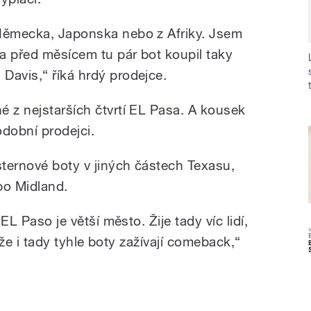
 Německa, Japonska nebo z Afriky. Jsem
ba před měsícem tu pár bot koupil taky
Davis,“ říká hrdý prodejce.
é z nejstarších čtvrtí EL Pasa. A kousek
odobní prodejci.
sternové boty v jiných částech Texasu,
bo Midland.
 EL Paso je větší město. Žije tady víc lidí,
t, že i tady tyhle boty zažívají comeback,“