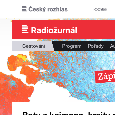
Přejít k hlavnímu obsahu
iRozhlas
Cestování
Program
Pořady
Au