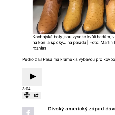
Kovbojské boty jsou vysoké kvůli hadům, v
na koni a špičky... na parádu | Foto:
Martin
rozhlas
Pedro z El Pasa má krámek s výbavou pro kovbo
3:04
Divoký americký západ dávn