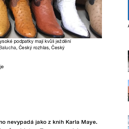
ysoké podpatky mají kvůli ježdění
 Balucha
, Český rozhlas, Český
je
o nevypadá jako z knih Karla Maye.