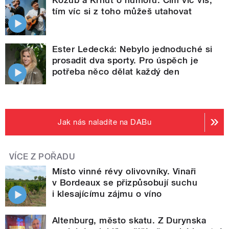
Kozub a Krhut o humoru: Čím víc víš,
tím víc si z toho můžeš utahovat
Ester Ledecká: Nebylo jednoduché si
prosadit dva sporty. Pro úspěch je
potřeba něco dělat každý den
Jak nás naladíte na DABu
VÍCE Z POŘADU
Místo vinné révy olivovníky. Vinaři
v Bordeaux se přizpůsobují suchu
i klesajícímu zájmu o víno
Altenburg, město skatu. Z Durynska