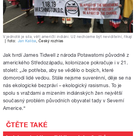
V jednotě je síla, věří američtí indiáni. Už nechceme být neviditelní, říkají
|
foto:
Jan Kaliba
,
Český rozhlas
Jak tvrdí James Tidwell z národa Potawatomi původně z
amerického Středozápadu, kolonizace pokračuje i v 21.
století: „Je potřeba, aby se vědělo o bojích, které
domorodí lidé vedou. Stále nejsme suverénní, děje se na
nás ekologické bezpráví – ekologický rasismus. To je
spolu s vraždami a mizením indiánských žen největší
současný problém původních obyvatel tady v Severní
Americe.“