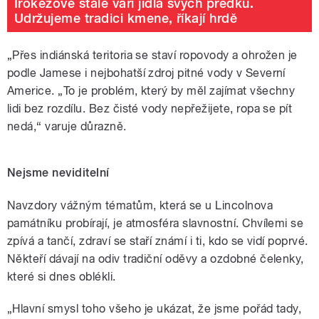
Irokézové stále vaří jídla svých předků.
Udržujeme tradici kmene, říkají hrdě
„Přes indiánská teritoria se staví ropovody a ohrožen je
podle Jamese i nejbohatší zdroj pitné vody v Severní
Americe. „To je problém, který by měl zajímat všechny
lidi bez rozdílu. Bez čisté vody nepřežijete, ropa se pít
nedá,“ varuje důrazně.
Nejsme neviditelní
Navzdory vážným tématům, která se u Lincolnova
památníku probírají, je atmosféra slavnostní. Chvílemi se
zpívá a tančí, zdraví se staří známí i ti, kdo se vidí poprvé.
Někteří dávají na odiv tradiční oděvy a ozdobné čelenky,
které si dnes oblékli.
„Hlavní smysl toho všeho je ukázat, že jsme pořád tady,