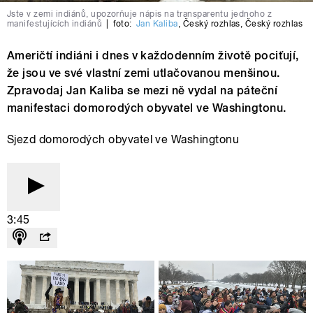
Jste v zemi indiánů, upozorňuje nápis na transparentu jednoho z
manifestujících indiánů
|
foto:
Jan Kaliba
,
Český rozhlas
,
Český rozhlas
Američtí indiáni i dnes v každodenním životě pociťují,
že jsou ve své vlastní zemi utlačovanou menšinou.
Zpravodaj Jan Kaliba se mezi ně vydal na páteční
manifestaci domorodých obyvatel ve Washingtonu.
Sjezd domorodých obyvatel ve Washingtonu
3:45