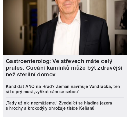
Gastroenterolog: Ve střevech máte celý
prales. Cucání kamínků může být zdravější
než sterilní domov
Kandidát ANO na Hrad? Zeman navrhuje Vondráčka, ten
si to prý musí ‚vyříkat sám se sebou‘
‚Tady už nic nezmůžeme.‘ Zvedající se hladina jezera
s hrochy a krokodýly ohrožuje tisíce Keňanů