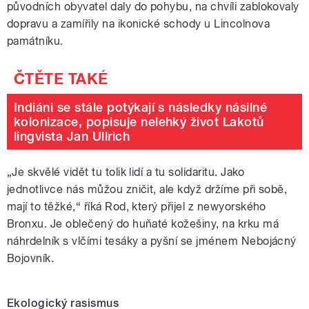
původních obyvatel daly do pohybu, na chvíli zablokovaly
dopravu a zamířily na ikonické schody u Lincolnova
památníku.
Indiáni se stále potýkají s následky násilné
kolonizace, popisuje nelehký život Lakotů
lingvista Jan Ullrich
„Je skvělé vidět tu tolik lidí a tu solidaritu. Jako
jednotlivce nás můžou zničit, ale když držíme při sobě,
mají to těžké,“ říká Rod, který přijel z newyorského
Bronxu. Je oblečený do huňaté kožešiny, na krku má
náhrdelník s vlčími tesáky a pyšní se jménem Nebojácný
Bojovník.
Ekologický rasismus