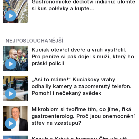
Gastronomické dědictví indiánů: ulomte
si kus polévky a kupte...
NEJPOSLOUCHANĚJŠÍ
Kuciak otevřel dveře a vrah vystřelil.
Pro peníze si pak dojel k muži, který ho
práskl policii
„Asi to máme!“ Kuciakovy vrahy
odhalily kamery a zapomenutý telefon.
Pomohl i nečekaný svědek
Mikrobiom si tvoříme tím, co jíme, říká
gastroenterolog. Proč jsou onemocnění
střev na vzestupu?