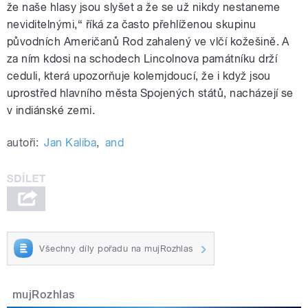
že naše hlasy jsou slyšet a že se už nikdy nestaneme
neviditelnými,“ říká za často přehlíženou skupinu
původních Američanů Rod zahalený ve vlčí kožešině. A
za ním kdosi na schodech Lincolnova památníku drží
ceduli, která upozorňuje kolemjdoucí, že i když jsou
uprostřed hlavního města Spojených států, nacházejí se
v indiánské zemi.
autoři:
Jan Kaliba
,
and
Všechny díly pořadu na mujRozhlas
mujRozhlas