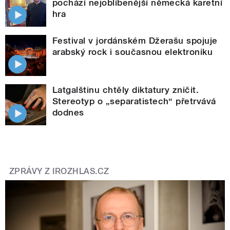
pochází nejoblíbenější německá karetní
hra
Festival v jordánském Džerašu spojuje
arabský rock i současnou elektroniku
Latgalštinu chtěly diktatury zničit.
Stereotyp o „separatistech“ přetrvává
dodnes
ZPRÁVY Z IROZHLAS.CZ