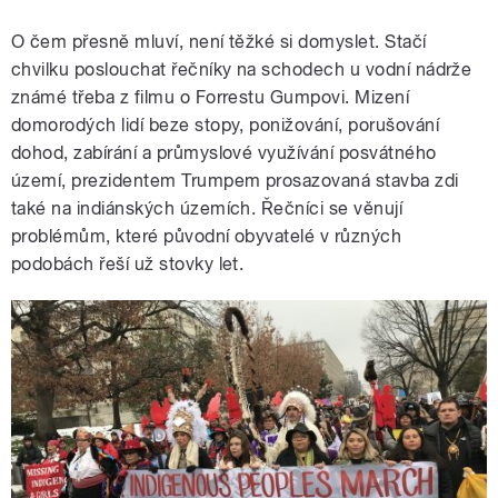
O čem přesně mluví, není těžké si domyslet. Stačí
chvilku poslouchat řečníky na schodech u vodní nádrže
známé třeba z filmu o Forrestu Gumpovi. Mizení
domorodých lidí beze stopy, ponižování, porušování
dohod, zabírání a průmyslové využívání posvátného
území, prezidentem Trumpem prosazovaná stavba zdi
také na indiánských územích. Řečníci se věnují
problémům, které původní obyvatelé v různých
podobách řeší už stovky let.