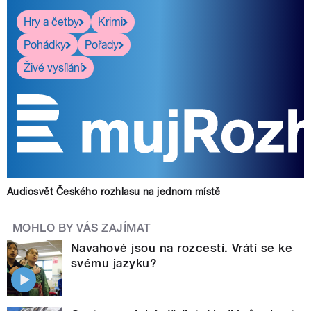
Hry a četby
Krimi
Pohádky
Pořady
Živé vysílání
Audiosvět Českého rozhlasu na jednom místě
MOHLO BY VÁS ZAJÍMAT
Navahové jsou na rozcestí. Vrátí se ke
svému jazyku?