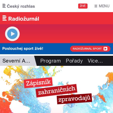
Přejít k hlavnímu obsahu
MENU
ŽIVĚ
Severní Amerika
Program
Pořady
Více
…