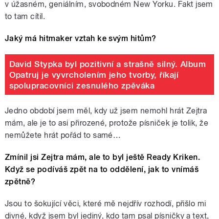
v úžasném, geniálním, svobodném New Yorku. Fakt jsem
to tam cítil.
Jaký má hitmaker vztah ke svým hitům?
David Stypka byl pozitivní a strašně silný. Album
Opatruj je vyvrcholením jeho tvorby, říkají
spolupracovníci zesnulého zpěváka
Jedno období jsem měl, kdy už jsem nemohl hrát Zejtra
mám, ale je to asi přirozené, protože písniček je tolik, že
nemůžete hrát pořád to samé…
Zmínil jsi Zejtra mám, ale to byl ještě Ready Kriken.
Když se podíváš zpět na to oddělení, jak to vnímáš
zpětně?
Jsou to šokující věci, které mě nejdřív rozhodí, přišlo mi
divné, když jsem byl jediný, kdo tam psal písničky a text,