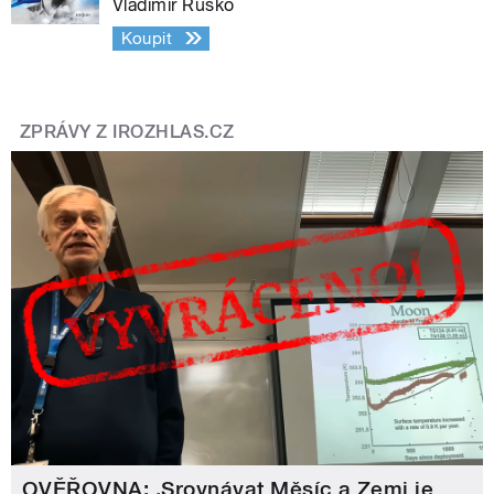
Vladimír Rusko
Koupit
ZPRÁVY Z IROZHLAS.CZ
OVĚŘOVNA: ‚Srovnávat Měsíc a Zemi je