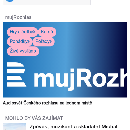
mujRozhlas
Hry a četby
Krimi
Pohádky
Pořady
Živé vysílání
Audiosvět Českého rozhlasu na jednom místě
MOHLO BY VÁS ZAJÍMAT
Zpěvák, muzikant a skladatel Michal