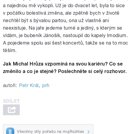
a najednou mě vykopli. Už je do dvacet let, byla to sice
v počátku bolestivá změna, ale zpětně bych v životě
nechtěl být s bývalou partou, ona už vlastně ani
neexistuje. Na jaře jedeme turné a jediný, s kterým se
vídám, je bubeník Jánošík, nastoupil do kapely Imodium.
A pojedeme spolu asi šest koncertů, takže se na to moc
těším.
Jak Michal Hrůza vzpomíná na svou kariéru? Co se
změnilo a co je stejné? Poslechněte si celý rozhovor.
autoři:
Petr Král
,
prh
Všechny díly pořadu na mujRozhlas