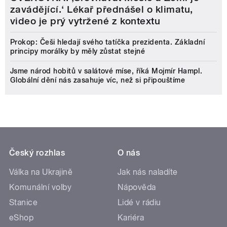
zavádějící.‘ Lékař přednášel o klimatu,
video je prý vytržené z kontextu
Prokop: Češi hledají svého tatíčka prezidenta. Základní
principy morálky by měly zůstat stejné
Jsme národ hobitů v salátové míse, říká Mojmír Hampl.
Globální dění nás zasahuje víc, než si připouštíme
Český rozhlas
O nás
Válka na Ukrajině
Jak nás naladíte
Komunální volby
Nápověda
Stanice
Lidé v rádiu
eShop
Kariéra