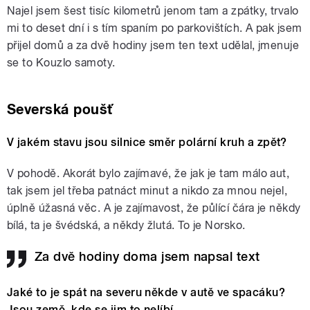
Najel jsem šest tisíc kilometrů jenom tam a zpátky, trvalo
mi to deset dní i s tím spaním po parkovištích. A pak jsem
přijel domů a za dvě hodiny jsem ten text udělal, jmenuje
se to Kouzlo samoty.
Severská poušť
V jakém stavu jsou silnice směr polární kruh a zpět?
V pohodě. Akorát bylo zajímavé, že jak je tam málo aut,
tak jsem jel třeba patnáct minut a nikdo za mnou nejel,
úplně úžasná věc. A je zajímavost, že půlící čára je někdy
bílá, ta je švédská, a někdy žlutá. To je Norsko.
Za dvě hodiny doma jsem napsal text
Jaké to je spát na severu někde v autě ve spacáku?
Jsou země, kde se jim to nelíbí…