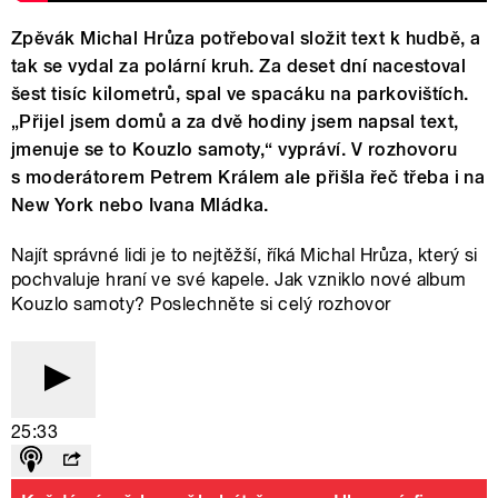
Zpěvák Michal Hrůza potřeboval složit text k hudbě, a
tak se vydal za polární kruh. Za deset dní nacestoval
šest tisíc kilometrů, spal ve spacáku na parkovištích.
„Přijel jsem domů a za dvě hodiny jsem napsal text,
jmenuje se to Kouzlo samoty,“ vypráví. V rozhovoru
s moderátorem Petrem Králem ale přišla řeč třeba i na
New York nebo Ivana Mládka.
Najít správné lidi je to nejtěžší, říká Michal Hrůza, který si
pochvaluje hraní ve své kapele. Jak vzniklo nové album
Kouzlo samoty? Poslechněte si celý rozhovor
25:33