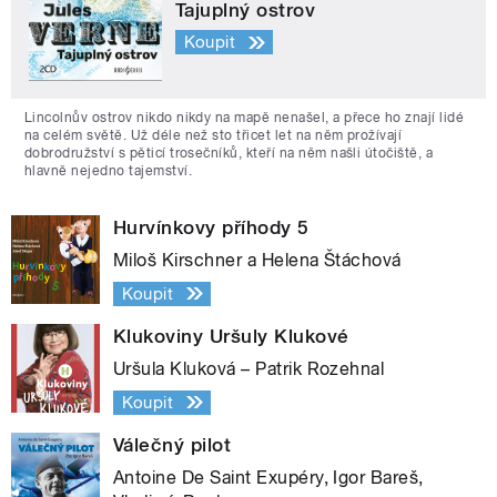
Tajuplný ostrov
Koupit
Lincolnův ostrov nikdo nikdy na mapě nenašel, a přece ho znají lidé
na celém světě. Už déle než sto třicet let na něm prožívají
dobrodružství s pěticí trosečníků, kteří na něm našli útočiště, a
hlavně nejedno tajemství.
Hurvínkovy příhody 5
Miloš Kirschner a Helena Štáchová
Koupit
Klukoviny Uršuly Klukové
Uršula Kluková – Patrik Rozehnal
Koupit
Válečný pilot
Antoine De Saint Exupéry, Igor Bareš,