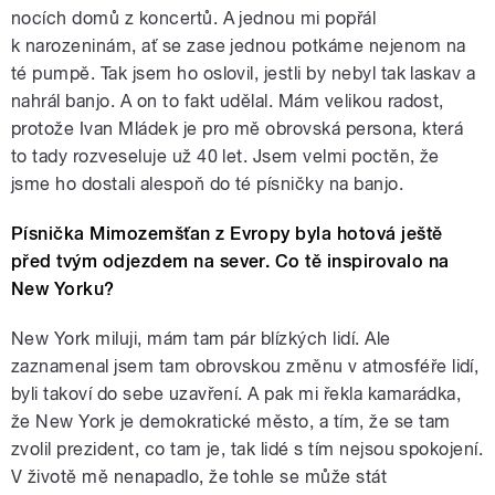
nocích domů z koncertů. A jednou mi popřál
k narozeninám, ať se zase jednou potkáme nejenom na
té pumpě. Tak jsem ho oslovil, jestli by nebyl tak laskav a
nahrál banjo. A on to fakt udělal. Mám velikou radost,
protože Ivan Mládek je pro mě obrovská persona, která
to tady rozveseluje už 40 let. Jsem velmi poctěn, že
jsme ho dostali alespoň do té písničky na banjo.
Písnička Mimozemšťan z Evropy byla hotová ještě
před tvým odjezdem na sever. Co tě inspirovalo na
New Yorku?
New York miluji, mám tam pár blízkých lidí. Ale
zaznamenal jsem tam obrovskou změnu v atmosféře lidí,
byli takoví
do sebe uzavření
. A pak mi řekla kamarádka,
že New York je demokratické město, a tím, že se tam
zvolil prezident, co tam je, tak lidé s tím nejsou spokojení.
V životě mě nenapadlo, že tohle se může stát