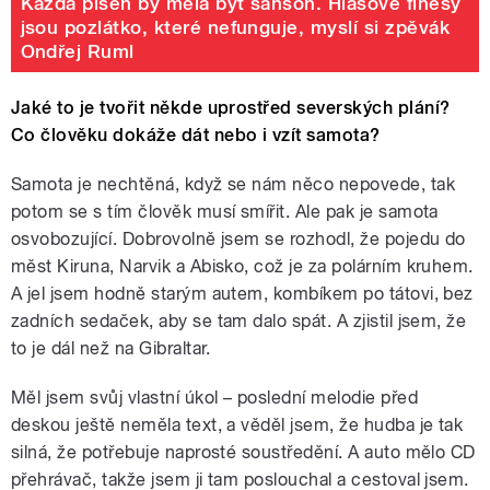
Každá píseň by měla být šanson. Hlasové finesy
jsou pozlátko, které nefunguje, myslí si zpěvák
Ondřej Ruml
Jaké to je tvořit někde uprostřed severských plání?
Co člověku dokáže dát nebo i vzít samota?
Samota je nechtěná, když se nám něco nepovede, tak
potom se s tím člověk musí smířit. Ale pak je samota
osvobozující. Dobrovolně jsem se rozhodl, že pojedu do
měst Kiruna, Narvik a Abisko, což je za polárním kruhem.
A jel jsem hodně starým autem, kombíkem po tátovi, bez
zadních sedaček, aby se tam dalo spát. A zjistil jsem, že
to je dál než na Gibraltar.
Měl jsem svůj vlastní úkol – poslední melodie před
deskou ještě neměla text, a věděl jsem, že hudba je tak
silná, že potřebuje naprosté soustředění. A auto mělo CD
přehrávač, takže jsem ji tam poslouchal a cestoval jsem.