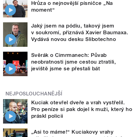
Hrůza o nejnovější písničce „Na
moment“
Jaký jsem na pódiu, takový jsem
v soukromí, přiznává Xavier Baumaxa.
Vydává novou desku Slibotechno
Svěrák o Cimrmanech: Půvab
neobratnosti jsme cestou ztratili,
jeviště jsme se přestali bát
NEJPOSLOUCHANĚJŠÍ
Kuciak otevřel dveře a vrah vystřelil.
Pro peníze si pak dojel k muži, který ho
práskl policii
„Asi to máme!“ Kuciakovy vrahy