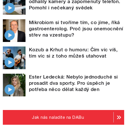
odhalily kamery a zapomenutý telefon.
Pomohl i nečekaný svědek
Mikrobiom si tvoříme tím, co jíme, říká
gastroenterolog. Proč jsou onemocnění
střev na vzestupu?
Kozub a Krhut o humoru: Čím víc víš,
tím víc si z toho můžeš utahovat
Ester Ledecká: Nebylo jednoduché si
prosadit dva sporty. Pro úspěch je
potřeba něco dělat každý den
Jak nás naladíte na DABu