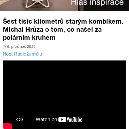
Šest tisíc kilometrů starým kombíkem.
Michal Hrůza o tom, co našel za
polárním kruhem
8. prosinec 2025
Host Radiožurnálu