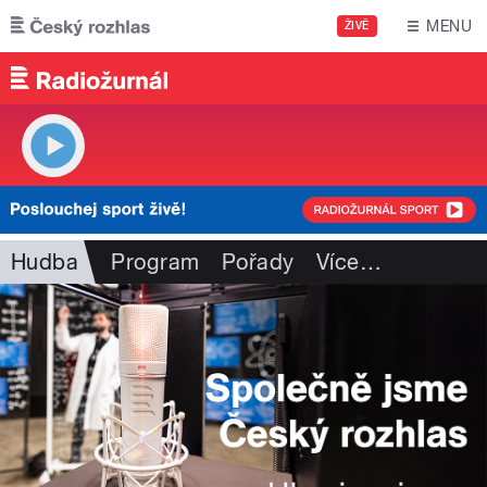
Přejít k hlavnímu obsahu
MENU
ŽIVĚ
Hudba
Program
Pořady
Více
…