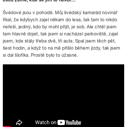
Švédové jsou v pohodě. Můj švédský kamarád novinář
říkal, že kdybych zajel někam do lesa, tak tam to nikdo
neřeší, jediný, kdo by mohl přijít, je sob. Ale chtěl jsem
tam hlavně dojet, tak jsem si nacházel parkoviště, zajel
jsem, kde stály třeba dvě, tři auta. Spal jsem těch pět,
šest hodin, a když to na mě přišlo během jízdy, tak jsem
si dal šlofíka. Prostě bylo to úžasné.