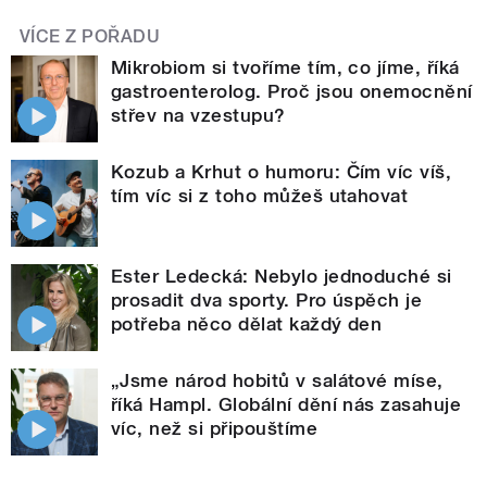
VÍCE Z POŘADU
Mikrobiom si tvoříme tím, co jíme, říká
gastroenterolog. Proč jsou onemocnění
střev na vzestupu?
Kozub a Krhut o humoru: Čím víc víš,
tím víc si z toho můžeš utahovat
Ester Ledecká: Nebylo jednoduché si
prosadit dva sporty. Pro úspěch je
potřeba něco dělat každý den
„Jsme národ hobitů v salátové míse,
říká Hampl. Globální dění nás zasahuje
víc, než si připouštíme