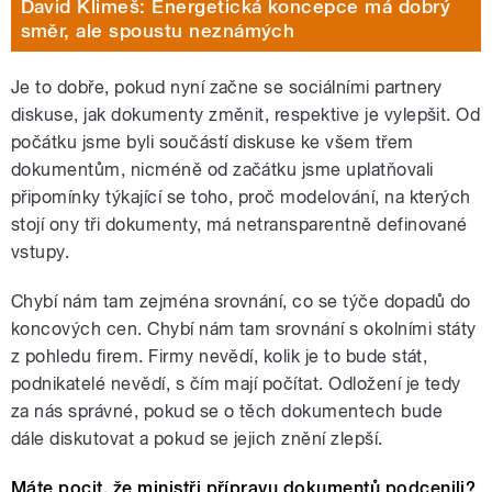
David Klimeš: Energetická koncepce má dobrý
směr, ale spoustu neznámých
Je to dobře, pokud nyní začne se sociálními partnery
diskuse, jak dokumenty změnit, respektive je vylepšit. Od
počátku jsme byli součástí diskuse ke všem třem
dokumentům, nicméně od začátku jsme uplatňovali
připomínky týkající se toho, proč modelování, na kterých
stojí ony tři dokumenty, má netransparentně definované
vstupy.
Chybí nám tam zejména srovnání, co se týče dopadů do
koncových cen. Chybí nám tam srovnání s okolními státy
z pohledu firem. Firmy nevědí, kolik je to bude stát,
podnikatelé nevědí, s čím mají počítat. Odložení je tedy
za nás správné, pokud se o těch dokumentech bude
dále diskutovat a pokud se jejich znění zlepší.
Máte pocit, že ministři přípravu dokumentů podcenili?