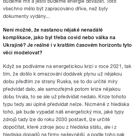
budeme mít a jestli budeme energie dovážet. Toto
všechno mělo být zapracováno dříve, než byly
dokumenty vydány...
Není možné, že nastanou nějaké nenadálé
komplikace, jako byl třeba covid nebo válka na
Ukrajině? Je reálné i v kratším časovém horizontu tyto
věci modelovat?
Když se podíváme na energetickou krizi v roce 2021, tak
tím, že došlo k omezování dodávek plynu už nějakou
dobu předtím ze strany Ruska, se to do určité míry
předvídat dalo, ale samozřejmě potom krize nějakou
dobu trvala, to se ale už předvídat nedalo. Krize tohoto
typu tedy asi úplně předvídat nelze. Nicméně z hlediska
toho, jak bude vypadat náš energetický mix, jaké typy
zdrojů tady lze do roku 2030 postavit, lze určitě
dopočítat, které zdroje jsou z hlediska státu, ale i z
hlediska dopadů na firmy nejlevnější, a podle toho pak