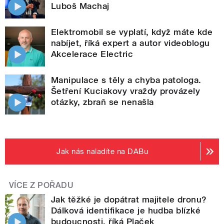
Luboš Machaj
Elektromobil se vyplatí, když máte kde
nabíjet, říká expert a autor videoblogu
Akcelerace Electric
Manipulace s těly a chyba patologa.
Šetření Kuciakovy vraždy provázely
otázky, zbraň se nenašla
Jak nás naladíte na DABu
VÍCE Z POŘADU
Jak těžké je dopátrat majitele dronu?
Dálková identifikace je hudba blízké
budoucnosti, říká Plaček