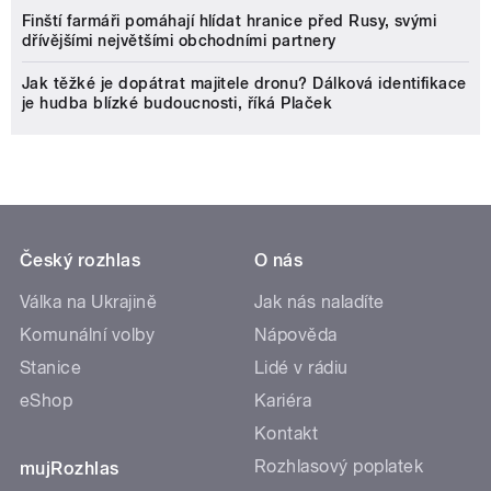
Finští farmáři pomáhají hlídat hranice před Rusy, svými
dřívějšími největšími obchodními partnery
Jak těžké je dopátrat majitele dronu? Dálková identifikace
je hudba blízké budoucnosti, říká Plaček
Český rozhlas
O nás
Válka na Ukrajině
Jak nás naladíte
Komunální volby
Nápověda
Stanice
Lidé v rádiu
eShop
Kariéra
Kontakt
Rozhlasový poplatek
mujRozhlas