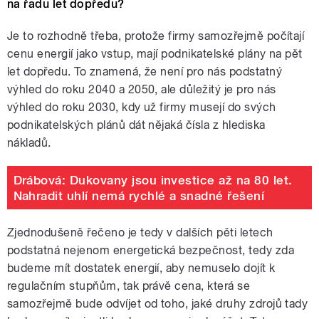
na řadu let dopředu?
Je to rozhodně třeba, protože firmy samozřejmě počítají
cenu energií jako vstup, mají podnikatelské plány na pět
let dopředu. To znamená, že není pro nás podstatný
výhled do roku 2040 a 2050, ale důležitý je pro nás
výhled do roku 2030, kdy už firmy musejí do svých
podnikatelských plánů dát nějaká čísla z hlediska
nákladů.
Drábová: Dukovany jsou investice až na 80 let.
Nahradit uhlí nemá rychlé a snadné řešení
Zjednodušeně řečeno je tedy v dalších pěti letech
podstatná nejenom energetická bezpečnost, tedy zda
budeme mít dostatek energií, aby nemuselo dojít k
regulačním stupňům, tak právě cena, která se
samozřejmě bude odvíjet od toho, jaké druhy zdrojů tady