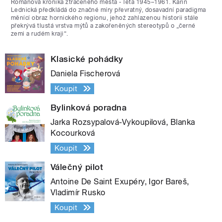
Románová kronika ztraceného města - léta 1945–1961. Karin
Lednická předkládá do značné míry převratný, dosavadní paradigma
měnící obraz hornického regionu, jehož zahlazenou historii stále
překrývá tlustá vrstva mýtů a zakořeněných stereotypů o „černé
zemi a rudém kraji“.
Klasické pohádky
Daniela Fischerová
Koupit
Bylinková poradna
Jarka Rozsypalová-Vykoupilová, Blanka
Kocourková
Koupit
Válečný pilot
Antoine De Saint Exupéry, Igor Bareš,
Vladimír Rusko
Koupit