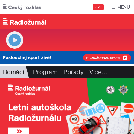
Přejít k hlavnímu obsahu
MENU
ŽIVĚ
Domácí
Program
Pořady
Více
…