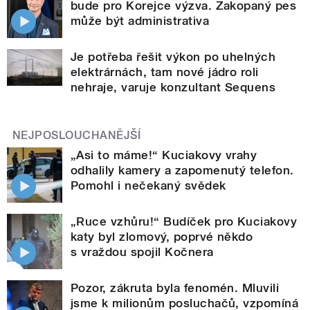
bude pro Korejce výzva. Zakopaný pes
může být administrativa
Je potřeba řešit výkon po uhelných
elektrárnách, tam nové jádro roli
nehraje, varuje konzultant Sequens
NEJPOSLOUCHANĚJŠÍ
„Asi to máme!“ Kuciakovy vrahy
odhalily kamery a zapomenutý telefon.
Pomohl i nečekaný svědek
„Ruce vzhůru!“ Budíček pro Kuciakovy
katy byl zlomový, poprvé někdo
s vraždou spojil Kočnera
Pozor, zákruta byla fenomén. Mluvili
jsme k milionům posluchačů, vzpomíná