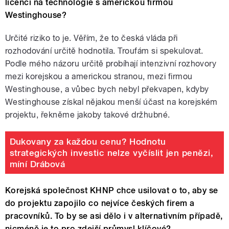
licenci na technologie s americkou firmou
Westinghouse?
Určité riziko to je. Věřím, že to česká vláda při
rozhodování určitě hodnotila. Troufám si spekulovat.
Podle mého názoru určitě probíhají intenzivní rozhovory
mezi korejskou a americkou stranou, mezi firmou
Westinghouse, a vůbec bych nebyl překvapen, kdyby
Westinghouse získal nějakou menší účast na korejském
projektu, řekněme jakoby takové držhubné.
Dukovany za každou cenu? Hodnotu
strategických investic nelze vyčíslit jen penězi,
míní Drábová
Korejská společnost KHNP chce usilovat o to, aby se
do projektu zapojilo co nejvíce českých firem a
pracovníků. To by se asi dělo i v alternativním případě,
nicméně je to pro zdejší průmysl klíčové?