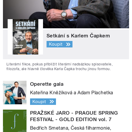
Setkání s Karlem Čapkem
Koupit
Literární fikce, pokus přiblížit literární nadsázkou spisovatele,
filozofa, ale hlavně člověka Karla Čapka trochu jinou formou.
Operette gala
Kateřina Kněžíková a Adam Plachetka
Koupit
PRAŽSKÉ JARO - PRAGUE SPRING
FESTIVAL - GOLD EDITION vol. 7
Bedřich Smetana, Česká filharmonie,