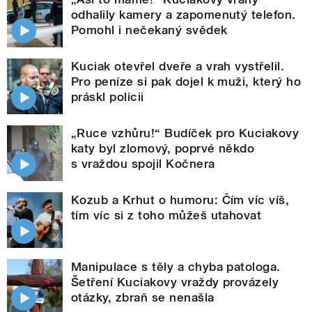
odhalily kamery a zapomenutý telefon.
Pomohl i nečekaný svědek
Kuciak otevřel dveře a vrah vystřelil.
Pro peníze si pak dojel k muži, který ho
práskl policii
„Ruce vzhůru!“ Budíček pro Kuciakovy
katy byl zlomový, poprvé někdo
s vraždou spojil Kočnera
Kozub a Krhut o humoru: Čím víc víš,
tím víc si z toho můžeš utahovat
Manipulace s těly a chyba patologa.
Šetření Kuciakovy vraždy provázely
otázky, zbraň se nenašla