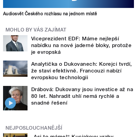
Audiosvět Českého rozhlasu na jednom místě
MOHLO BY VÁS ZAJÍMAT
Viceprezident EDF: Máme nejlepší
nabídku na nové jaderné bloky, protože
je evropská
Analytička o Dukovanech: Korejci tvrdí,
že staví efektivně. Francouzi nabízí
evropskou technologii
Drábová: Dukovany jsou investice až na
80 let. Nahradit uhlí nemá rychlé a
snadné řešení
NEJPOSLOUCHANĚJŠÍ
„Asi to máme!“ Kuciakovy vrahy