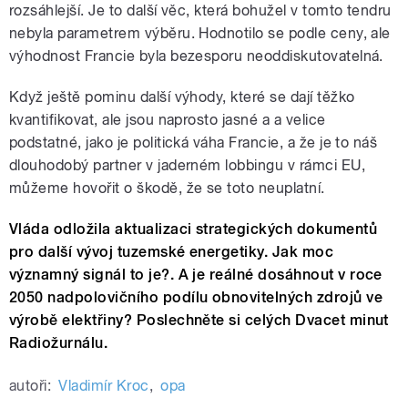
rozsáhlejší. Je to další věc, která bohužel v tomto tendru
nebyla parametrem výběru. Hodnotilo se podle ceny, ale
výhodnost Francie byla bezesporu neoddiskutovatelná.
Když ještě pominu další výhody, které se dají těžko
kvantifikovat, ale jsou naprosto jasné a a velice
podstatné, jako je politická váha Francie, a že je to náš
dlouhodobý partner v jaderném lobbingu v rámci EU,
můžeme hovořit o škodě, že se toto neuplatní.
Vláda odložila aktualizaci strategických dokumentů
pro další vývoj tuzemské energetiky. Jak moc
významný signál to je?. A je reálné dosáhnout v roce
2050 nadpolovičního podílu obnovitelných zdrojů ve
výrobě elektřiny? Poslechněte si celých Dvacet minut
Radiožurnálu.
autoři:
Vladimír Kroc
,
opa