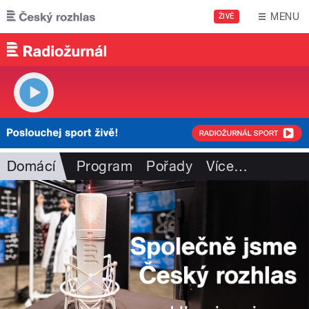
Přejít k hlavnímu obsahu
MENU
ŽIVĚ
Domácí
Program
Pořady
Více
…