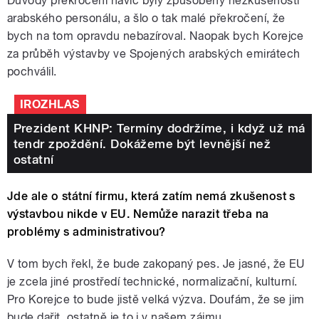
Důvody překročení navíc byly způsobeny nezkušeností
arabského personálu, a šlo o tak malé překročení, že
bych na tom opravdu nebazíroval. Naopak bych Korejce
za průběh výstavby ve Spojených arabských emirátech
pochválil.
IROZHLAS
Prezident KHNP: Termíny dodržíme, i když už má
tendr zpoždění. Dokážeme být levnější než
ostatní
Jde ale o státní firmu, která zatím nemá zkušenost s
výstavbou nikde v EU. Nemůže narazit třeba na
problémy s administrativou?
V tom bych řekl, že bude zakopaný pes. Je jasné, že EU
je zcela jiné prostředí technické, normalizační, kulturní.
Pro Korejce to bude jistě velká výzva. Doufám, že se jim
bude dařit, ostatně je to i v našem zájmu.