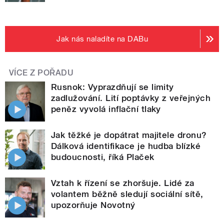
Jak nás naladíte na DABu
VÍCE Z POŘADU
Rusnok: Vyprazdňují se limity
zadlužování. Lití poptávky z veřejných
peněz vyvolá inflační tlaky
Jak těžké je dopátrat majitele dronu?
Dálková identifikace je hudba blízké
budoucnosti, říká Plaček
Vztah k řízení se zhoršuje. Lidé za
volantem běžně sledují sociální sítě,
upozorňuje Novotný