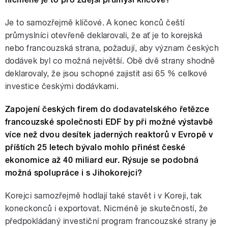
Je to samozřejmě klíčové. A konec konců čeští
průmyslníci otevřeně deklarovali, že ať je to korejská
nebo francouzská strana, požadují, aby význam českých
dodávek byl co možná největší. Obě dvě strany shodně
deklarovaly, že jsou schopné zajistit asi 65 % celkové
investice českými dodávkami.
Zapojení českých firem do dodavatelského řetězce
francouzské společnosti EDF by při možné výstavbě
více než dvou desítek jaderných reaktorů v Evropě v
příštích 25 letech bývalo mohlo přinést české
ekonomice až 40 miliard eur. Rýsuje se podobná
možná spolupráce i s Jihokorejci?
Korejci samozřejmě hodlají také stavět i v Koreji, tak
koneckonců i exportovat. Nicméně je skutečností, že
předpokládaný investiční program francouzské strany je