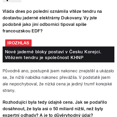
Vláda dnes po poledni oznámila vítěze tendru na
dostavbu jaderné elektrárny Dukovany. Vy jste
podobně jako jiní odborníci tipoval spíše
francouzskou EDF?
IROZHLAS
Nové jaderné bloky postaví v Česku Korejci.
Vítězem tendru je společnost KHNP
Původně ano, postupně jsem nakonec znejistěl a ukázalo
se, že nižší nabídka nakonec převážila. V podstatě jsem
ale nepochyboval, že nízká cena je jediný trumf korejské
strany.
Rozhodující byla tedy údajně cena. Jak se podařilo
dosáhnout, že byla asi o 50 miliard nižší, než byly
expertní odhady? A je to důvěryhodný údaj?