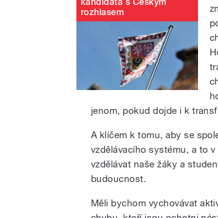
kandidáta s Českým
z
rozhlasem
p
c
H
t
c
h
jenom, pokud dojde i k trans
A klíčem k tomu, aby se spol
vzdělávacího systému, a to v
vzdělávat naše žáky a studen
budoucnost.
Měli bychom vychovávat aktivn
chybu, kteří jsou ochotni nést