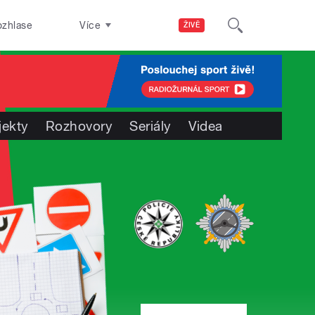
ozhlase
Více
ŽIVĚ
jekty
Rozhovory
Seriály
Videa