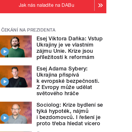
Jak nás naladíte na DABu
ČEKÁNÍ NA PREZIDENTA
Esej Viktora Daňka: Vstup
Ukrajiny je ve vlastním
zájmu Unie. Krize jsou
příležitostí k reformám
Esej Adama Sybery:
Ukrajina přispívá
k evropské bezpečnosti.
Z Evropy může udělat
světového hráče
Sociolog: Krize bydlení se
týká hypoték, nájmů
i bezdomovců. I řešení je
proto třeba hledat vícero