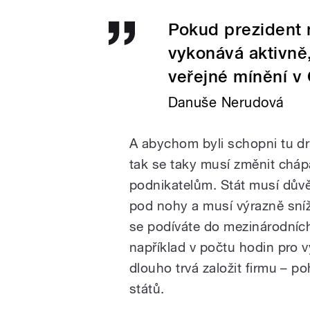
Pokud prezident 
vykonává aktivně
veřejné mínění v
Danuše Nerudová
A abychom byli schopni tu d
tak se taky musí změnit cháp
podnikatelům. Stát musí dův
pod nohy a musí výrazně sníž
se podíváte do mezinárodníc
například v počtu hodin pro 
dlouho trvá založit firmu
–
poh
států.