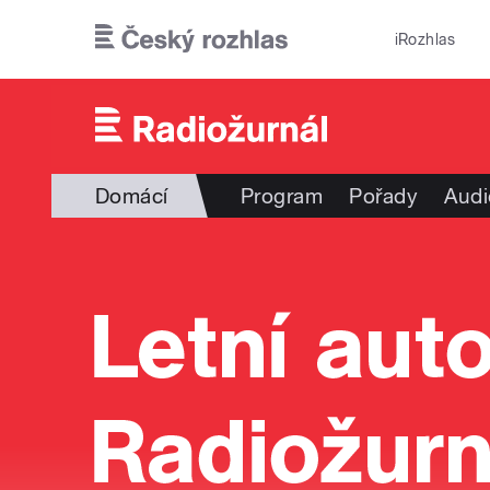
Přejít k hlavnímu obsahu
iRozhlas
Domácí
Program
Pořady
Audi