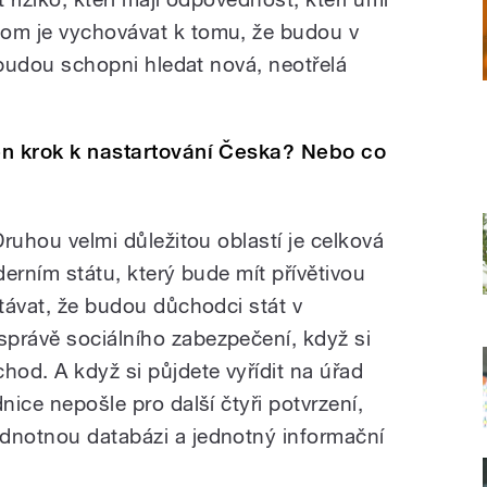
hom je vychovávat k tomu, že budou v
a budou schopni hledat nová, neotřelá
ten krok k nastartování Česka? Nebo co
Druhou velmi důležitou oblastí je celková
derním státu, který bude mít přívětivou
stávat, že budou důchodci stát v
právě sociálního zabezpečení, když si
od. A když si půjdete vyřídit na úřad
nice nepošle pro další čtyři potvrzení,
dnotnou databázi a jednotný informační