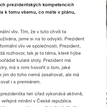
ých prezidentských kompetencích
la k tomu všemu, co máte v plánu,
ní vliv. Tím, že v tuto chvíli ta
užívána, jsme si na to odvykli. Prezident
rmální vliv ve společnosti. Prezident,
á rozhovor, tak je to téma, které hýbe
ořádat kulaté stoly. Prezident má
try, má s nimi hovořit o tom, jaké
e jim do toho nemá zasahovat, ale má
ovat i s premiérem.
prezidentka ten úřad vykonává aktivně,
 veřejné mínění v České republice.