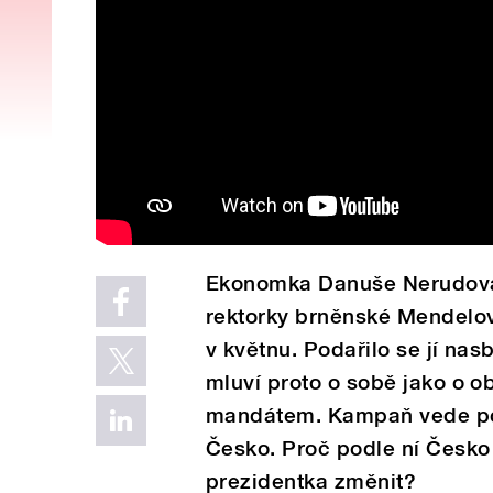
Ekonomka Danuše Nerudová 
rektorky brněnské Mendelovy
v květnu. Podařilo se jí nas
mluví proto o sobě jako o o
mandátem. Kampaň vede pod
Česko. Proč podle ní Česko 
prezidentka změnit?