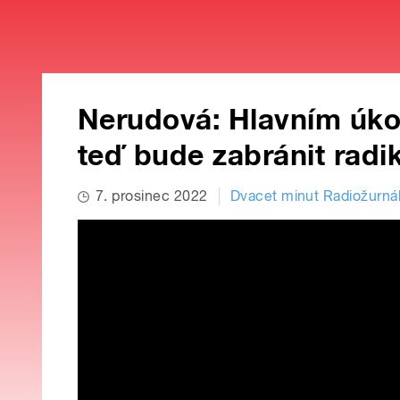
Nerudová: Hlavním úko
teď bude zabránit radik
7. prosinec 2022
Dvacet minut Radiožurná