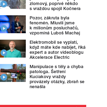
zlomový, poprvé někdo
s vraždou spojil Kočnera
Pozor, zákruta byla
fenomén. Mluvili jsme
k milionům posluchačů,
vzpomíná Luboš Machaj
Elektromobil se vyplatí,
když máte kde nabíjet, říká
expert a autor videoblogu
Akcelerace Electric
Manipulace s těly a chyba
patologa. Šetření
Kuciakovy vraždy
provázely otázky, zbraň se
nenašla