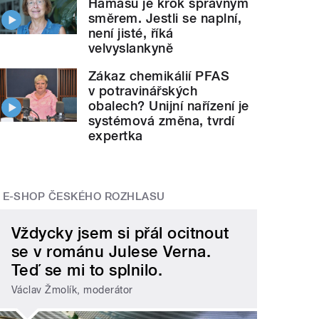
Hamásu je krok správným
směrem. Jestli se naplní,
není jisté, říká
velvyslankyně
Zákaz chemikálií PFAS
v potravinářských
obalech? Unijní nařízení je
systémová změna, tvrdí
expertka
E-SHOP ČESKÉHO ROZHLASU
Vždycky jsem si přál ocitnout
se v románu Julese Verna.
Teď se mi to splnilo.
Václav Žmolík, moderátor