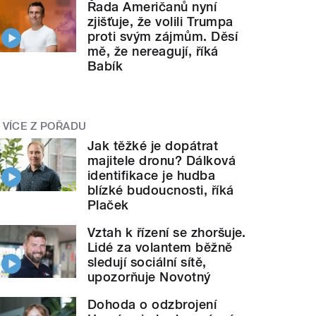
Řada Američanů nyní
zjišťuje, že volili Trumpa
proti svým zájmům. Děsí
mě, že nereagují, říká
Babík
VÍCE Z POŘADU
Jak těžké je dopátrat
majitele dronu? Dálková
identifikace je hudba
blízké budoucnosti, říká
Plaček
Vztah k řízení se zhoršuje.
Lidé za volantem běžně
sledují sociální sítě,
upozorňuje Novotný
Dohoda o odzbrojení