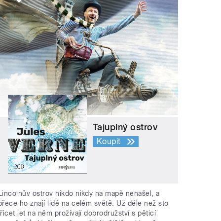
Tajuplný ostrov
Koupit
Lincolnův ostrov nikdo nikdy na mapě nenašel, a
přece ho znají lidé na celém světě. Už déle než sto
třicet let na něm prožívají dobrodružství s pěticí