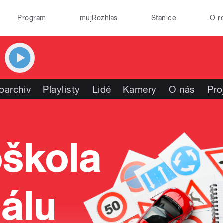
Program
mujRozhlas
Stanice
O r
oarchiv
Playlisty
Lidé
Kamery
O nás
Pro