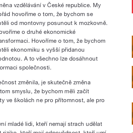
měna vzdělávání v České republice. My
ořád hovoříme o tom, že bychom se
htěli od montovny posunout k mozkovně.
ovoříme o druhé ekonomické
ransformaci. Hovoříme o tom, že bychom
htěli ekonomiku s vyšší přidanou
odnotou. A to všechno lze dosáhnout
formaci společnosti.
ečnost změnila, je skutečně změna
 tom smyslu, že bychom měli začít
ty ve školách ne pro přítomnost, ale pro
í mladé lidi, kteří nemají strach udělat
 riziko, kteří mají odpovědnost, kteří umí