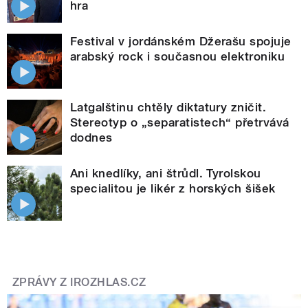
hra
Festival v jordánském Džerašu spojuje
arabský rock i současnou elektroniku
Latgalštinu chtěly diktatury zničit.
Stereotyp o „separatistech“ přetrvává
dodnes
Ani knedlíky, ani štrůdl. Tyrolskou
specialitou je likér z horských šišek
ZPRÁVY Z IROZHLAS.CZ