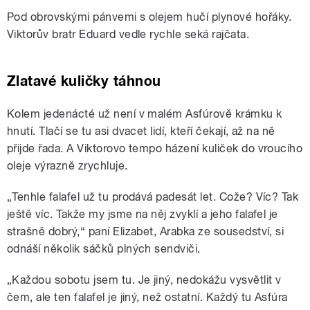
Pod obrovskými pánvemi s olejem hučí plynové hořáky.
Viktorův bratr Eduard vedle rychle seká rajčata.
Zlatavé kuličky táhnou
Kolem jedenácté už není v malém Asfúrově krámku k
hnutí. Tlačí se tu asi dvacet lidí, kteří čekají, až na ně
přijde řada. A Viktorovo tempo házení kuliček do vroucího
oleje výrazně zrychluje.
„Tenhle falafel už tu prodává padesát let. Cože? Víc? Tak
ještě víc. Takže my jsme na něj zvyklí a jeho falafel je
strašně dobrý,“ p
aní Elizabet, Arabka ze sousedství, si
odnáší několik sáčků plných sendviči.
„Každou sobotu jsem tu. Je jiný, nedokážu vysvětlit v
čem, ale ten falafel je jiný, než ostatní. Každý tu Asfúra