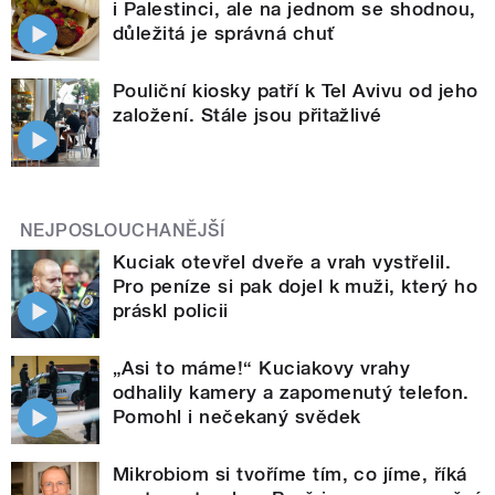
i Palestinci, ale na jednom se shodnou,
důležitá je správná chuť
Pouliční kiosky patří k Tel Avivu od jeho
založení. Stále jsou přitažlivé
NEJPOSLOUCHANĚJŠÍ
Kuciak otevřel dveře a vrah vystřelil.
Pro peníze si pak dojel k muži, který ho
práskl policii
„Asi to máme!“ Kuciakovy vrahy
odhalily kamery a zapomenutý telefon.
Pomohl i nečekaný svědek
Mikrobiom si tvoříme tím, co jíme, říká