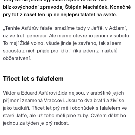
blízkovýchodní zpravodaj Štěpán Macháček. Konečně
prý totiž našel ten úplně nejlepší falafel na světě.
„Tenhle Asfúrův falafel smažíme tady v Jaffě, v Adžamí,
už ve třetí generaci. Ale máme otevřeno jenom v sobotu.
To mají Židé volno, všude jinde je zavřeno, tak si sem
spousta z nich přijde pro jídlo,“ říká jeden z majitelů
občerstvení.
Třicet let s falafelem
Viktor a Eduard Asfúrovi židé nejsou, v arabštině jejich
příjmení znamená Vrabcovi. Jsou to dva bratři a živí se
jako taxikáři. Třicet let prý měli obchůdek s falafelem ve
staré Jaffě, ale už toho měli plné zuby. Ovšem dělat ho
jednou za týden je prý radost.