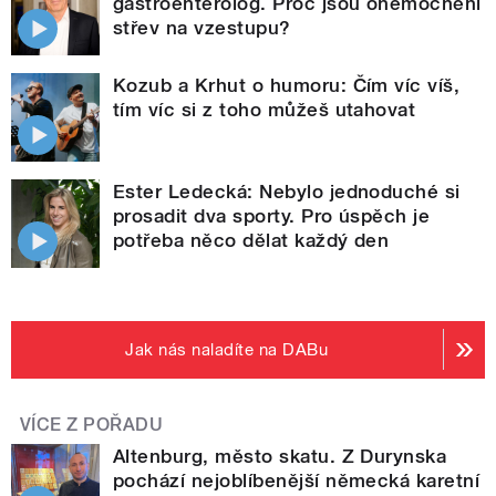
gastroenterolog. Proč jsou onemocnění
střev na vzestupu?
Kozub a Krhut o humoru: Čím víc víš,
tím víc si z toho můžeš utahovat
Ester Ledecká: Nebylo jednoduché si
prosadit dva sporty. Pro úspěch je
potřeba něco dělat každý den
Jak nás naladíte na DABu
VÍCE Z POŘADU
Altenburg, město skatu. Z Durynska
pochází nejoblíbenější německá karetní