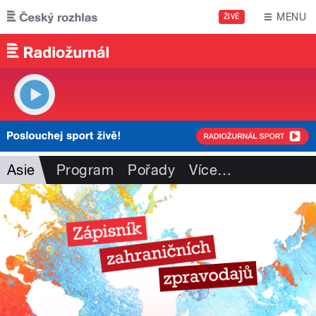
Přejít k hlavnímu obsahu
MENU
ŽIVĚ
Asie
Program
Pořady
Více
…