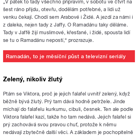
„V pátek to tady všechno připravím, v sobotu ve čtvrt na
šest ráno přijdu, otevřu, dodělám potřebné, a lidi už
venku čekají. Chodí sem Arabové i Židé. A jezdí za námi i
z daleka, nejen tady z Jaffy. O Ramadánu taky děláme.
Tady v Jaffě žijí muslimové, křesťané, i židé, spousta lidí
se tu o Ramadánu nepostí,“ prozrazuje.
Ramadán, to je měsíční půst a televizní seriály
Zelený, nikoliv žlutý
Ptám se Viktora, proč je jejich falafel uvnitř zelený, když
běžně bývá žlutý. Prý tam dává hodně petržele. Jinde
míchají do falafelu kurkumu, cibuli, česnek. Ten ale podle
Viktora falafel kazí, takže ho tam nedává. Jejich falafel si
prý zachovává svou pravou chuť, protože k němu
nedávají zbytečně další věci. A základem je pochopitelně