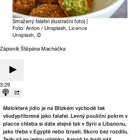
Smažený falafel (ilustrační foto) |
Foto: Anton / Unsplash,
Licence
Unsplash
,
©
Zápisník Štěpána Macháčka
3:29
Málokteré jídlo je na Blízkém východě tak
všudypřítomné jako falafel. Levný pouliční pokrm v
placce chleba si dáte stejně tak v Sýrii a Libanonu,
jako třeba v Egyptě nebo Izraeli. Skoro bez rozdílu.
Tedy až na jednu výjimku. Aspoň to tvrdí náš