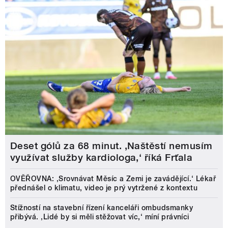
Deset gólů za 68 minut. ,Naštěstí nemusím
využívat služby kardiologa,‘ říká Frťala
OVĚŘOVNA: ‚Srovnávat Měsíc a Zemi je zavádějící.‘ Lékař
přednášel o klimatu, video je prý vytržené z kontextu
Stížností na stavební řízení kanceláři ombudsmanky
přibývá. ‚Lidé by si měli stěžovat víc,‘ míní právníci