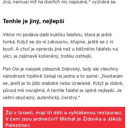
zná, nemusí mít na dveřích nic napsané,“ vyznává se.
Tenhle je jiný, nejlepší
Viktor mi podává další kuličku falafelu, která je ještě
horká. Když se do ní zakousnu, křupne, ještě se z ní
kouří. A chuť je opravdu jiná než u běžného falafelu na
ulici, je zajímavě kořeněný, trošku ostřejší.
Pan Osi je naopak zákazník židovský, tady ale všechny
národnosti trpělivě čekají na jedno a to samé: „Nestarám
se, jestli je to jídlo arabské nebo izraelské. Když je dobré,
původ mě nezajímá. A tenhle falafel je úplně nejlepší. Je
velmi obyčejný, autentický, čerstvý.“
Žijí v Izraeli, mají tři děti a vyhlášenou restauraci.
V čem jsou jedineční? Michál je Židovka a Jákúb
Palestinec