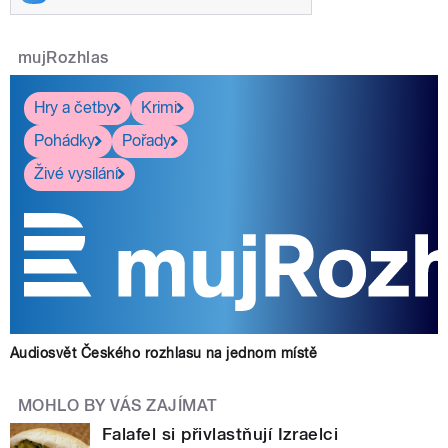
mujRozhlas
Hry a četby
Krimi
Pohádky
Pořady
Živé vysílání
Audiosvět Českého rozhlasu na jednom místě
MOHLO BY VÁS ZAJÍMAT
Falafel si přivlastňují Izraelci