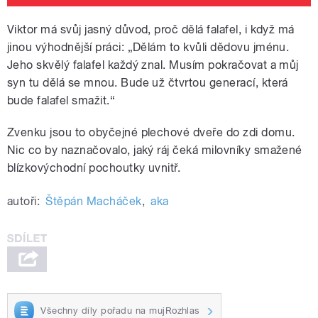
Viktor má svůj jasný důvod, proč dělá falafel, i když má
jinou výhodnější práci: „Dělám to kvůli dědovu jménu.
Jeho skvělý falafel každý znal. Musím pokračovat a můj
syn tu dělá se mnou. Bude už čtvrtou generací, která
bude falafel smažit.“
Zvenku jsou to obyčejné plechové dveře do zdi domu.
Nic co by naznačovalo, jaký ráj čeká milovníky smažené
blízkovýchodní pochoutky uvnitř.
autoři:
Štěpán Macháček
,
aka
Všechny díly pořadu na mujRozhlas