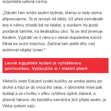
rozemletá vařená cizrna.
„Dávám tam směs sedmi bylinek, kterou si tady doma
připravujeme. To je recept od dědy. Už před osmdesáti
lety k němu chodili lidi na falafel, s vozíkem ho jezdil
prodávat tamhle, na šedesátou ulici. Ta se teď jmenuje
Kedem. Vyjížděl ve 4 ráno a v deset dopoledne končil.
Děda se svým bráchou. Začínal tam ještě dřív, než
existoval nějaký Izrael.“
Levné egyptské košarí je vyhlášenou
pochoutkou. Vysloužilo si i vlastní píseň
Viktorův bratr Eduard vyrábí kuličky ze směsi jednu po
druhé a hází je do vroucího oleje, v obrovské míse pak
bublají a za chvilku v sítku vytáhne úplně zlatavé, a
přesně takové, do každého sendviče jich přijde sedm, je
Viktor potom sází.