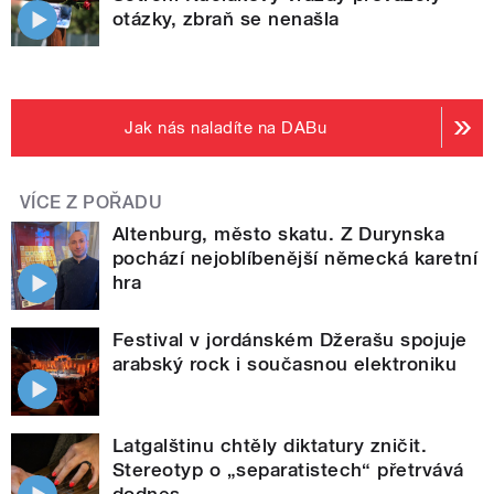
otázky, zbraň se nenašla
Jak nás naladíte na DABu
VÍCE Z POŘADU
Altenburg, město skatu. Z Durynska
pochází nejoblíbenější německá karetní
hra
Festival v jordánském Džerašu spojuje
arabský rock i současnou elektroniku
Latgalštinu chtěly diktatury zničit.
Stereotyp o „separatistech“ přetrvává
dodnes