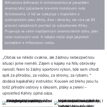
Bilhrazióza (bilhrazie) či schistosomóza je parazitální
onemocnění způsobené krevními motolicemi rodu
Schistosoma. U lidí se vyskytuje v tropickém a
subtropickém pásu Afriky, Asie i Ameriky, ale více jak 80
procent nakažených pochází ze subsaharské Afriky.
Projevuje se velmi nepříjemným onemocněním střev, jater
nebo močových cest. K nákaze může dojít jakýmkoli
kontaktem s infikovanou vodou.
„Občas se někdo cvakne, ale žádnou nebezpečnou
situaci jsme neměli. Zájem o kajaky na Nilu obrovsky
narostl. Není to žádný sportovní výkon, lidé sem chodí
spíš za přírodou, za vodou, za stromy, za rybami, “
dodává kajakářský instruktor. Kousek od břehu jsou tu
totiž přírodní ostrovy s rákosím, ptáky a zelení –
uprostřed Káhiry úplná oáza.