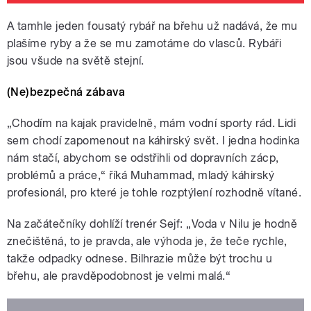
A tamhle jeden fousatý rybář na břehu už nadává, že mu
plašíme ryby a že se mu zamotáme do vlasců. Rybáři
jsou všude na světě stejní.
(Ne)bezpečná zábava
„Chodím na kajak pravidelně, mám vodní sporty rád. Lidi
sem chodí zapomenout na káhirský svět. I jedna hodinka
nám stačí, abychom se odstřihli od dopravních zácp,
problémů a práce,“ říká Muhammad, mladý káhirský
profesionál, pro které je tohle rozptýlení rozhodně vítané.
Na začátečníky dohlíží trenér Sejf: „Voda v Nilu je hodně
znečištěná, to je pravda, ale výhoda je, že teče rychle,
takže odpadky odnese. Bilhrazie může být trochu u
břehu, ale pravděpodobnost je velmi malá.“