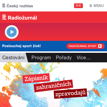
Přejít k hlavnímu obsahu
MENU
ŽIVĚ
Cestování
Program
Pořady
Více
…