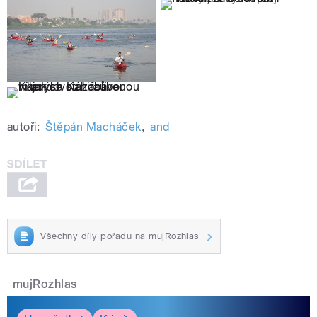
autoři:
Štěpán Macháček
,
and
Všechny díly pořadu na mujRozhlas
mujRozhlas