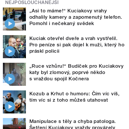
NEJPOSLOUCHANĚJŠÍ
„Asi to máme!“ Kuciakovy vrahy
odhalily kamery a zapomenutý telefon.
Pomohl i nečekaný svědek
Kuciak otevřel dveře a vrah vystřelil.
Pro peníze si pak dojel k muži, který ho
práskl policii
„Ruce vzhůru!“ Budíček pro Kuciakovy
katy byl zlomový, poprvé někdo
s vraždou spojil Kočnera
Kozub a Krhut o humoru: Čím víc víš,
tím víc si z toho můžeš utahovat
Manipulace s těly a chyba patologa.
Šetření Kuciakovy vraždy provázely