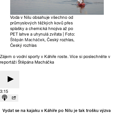
Voda v Nilu obsahuje všechno od
průmyslových těžkých kovů přes
splašky a chemická hnojiva až po
PET lahve a uhynulá zvířata | Foto:
Štěpán Macháček
, Český rozhlas,
Český rozhlas
Zájem o vodní sporty v Káhiře roste. Více si poslechněte v
reportáži Štěpána Macháčka
3:15
Vydat se na kajaku v Káhiře po Nilu je tak trošku výzva