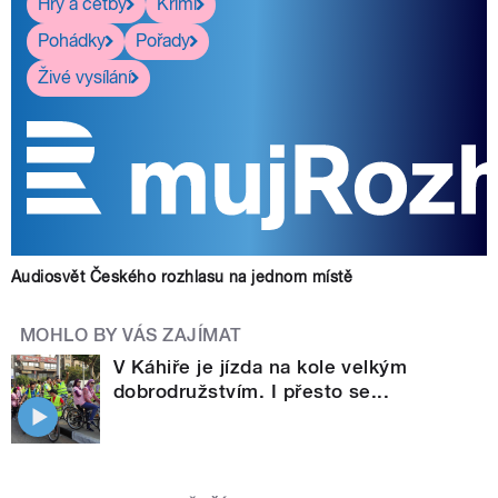
Hry a četby
Krimi
Pohádky
Pořady
Živé vysílání
Audiosvět Českého rozhlasu na jednom místě
MOHLO BY VÁS ZAJÍMAT
V Káhiře je jízda na kole velkým
dobrodružstvím. I přesto se...