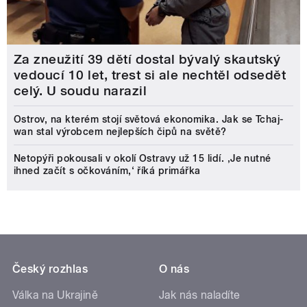
Za zneužití 39 dětí dostal bývalý skautský
vedoucí 10 let, trest si ale nechtěl odsedět
celý. U soudu narazil
Ostrov, na kterém stojí světová ekonomika. Jak se Tchaj-
wan stal výrobcem nejlepších čipů na světě?
Netopýři pokousali v okolí Ostravy už 15 lidí. ‚Je nutné
ihned začít s očkováním,‘ říká primářka
Český rozhlas
O nás
Válka na Ukrajině
Jak nás naladíte