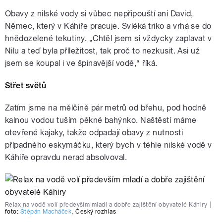
Obavy z nilské vody si vůbec nepřipouští ani David,
Němec, který v Káhiře pracuje. Svléká triko a vrhá se do
hnědozelené tekutiny. „Chtěl jsem si vždycky zaplavat v
Nilu a teď byla příležitost, tak proč to nezkusit. Asi už
jsem se koupal i ve špinavější vodě,“ říká.
Střet světů
Zatím jsme na mělčině pár metrů od břehu, pod hodně
kalnou vodou tuším pěkné bahýnko. Naštěstí máme
otevřené kajaky, takže odpadají obavy z nutnosti
případného eskymáčku, který bych v téhle nilské vodě v
Káhiře opravdu nerad absolvoval.
Relax na vodě volí především mladí a dobře zajištění obyvatelé Káhiry
|
foto:
Štěpán Macháček
,
Český rozhlas