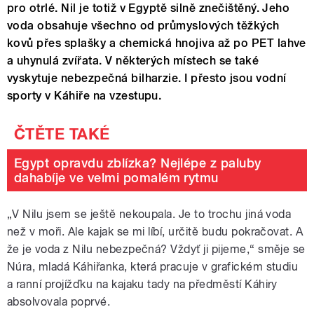
pro otrlé. Nil je totiž v Egyptě silně znečištěný. Jeho
voda obsahuje všechno od průmyslových těžkých
kovů přes splašky a chemická hnojiva až po PET lahve
a uhynulá zvířata. V některých místech se také
vyskytuje nebezpečná bilharzie. I přesto jsou vodní
sporty v Káhiře na vzestupu.
Egypt opravdu zblízka? Nejlépe z paluby
dahabíje ve velmi pomalém rytmu
„V Nilu jsem se ještě nekoupala. Je to trochu jiná voda
než v moři. Ale kajak se mi líbí, určitě budu pokračovat. A
že je voda z Nilu nebezpečná? Vždyť ji pijeme,“ směje se
Núra, mladá Káhiřanka, která pracuje v grafickém studiu
a ranní projížďku na kajaku tady na předměstí Káhiry
absolvovala poprvé.