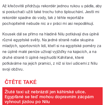
Až křečovitě přidržuju rekordér jednou rukou u pádla, aby
si posluchači užili také trochu toho šplouchání. Jestli mi
rekordér spadne do vody, tak z téhle reportáže
pochopitelně nebude nic a v práci mi asi nepoděkují.
Kousek dál se přímo na hladině Nilu potkávají dva úplně
různé egyptské světy. Na jedné straně naše skupina
mladých, sportovních lidí, kteří si na egyptské poměry za
ne úplně malé peníze užívají vyjížďky na kajacích, a na
druhé straně ti úplně nejchudší Káhiřané, které
potkáváme na jejich pramici, z níž si loví udicemi z Nilu
svoji obživu.
Žluté taxi už nebrázdí jen káhirské ulice.
Egypťané se teď mohou dopravním zácpám
vyhnout jízdou po Nilu