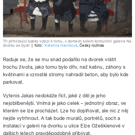
Tři přihlížející babky vybízí k tichu, v domech kolem komunitní galerie Na
dvorku se bydlí
|
foto:
Kateřina Havlíková
,
Český rozhlas
Raduje se, že se mu snad podařilo na dvorek vrátit
trochu života, jako tomu bylo dřív, než kašnu, záhony s
květinami a vzrostlé stromy nahradil beton, aby bylo kde
parkovat.
Vytenis Jakas nedokáže říct, jaké z děl je jeho
nejoblíbenější. Vnímá je jako celek – jednotný obraz, ve
kterém se lze procházet. Lze ho doplňovat, ale nic z něj
nejde vytrhnout. A tak bude muralů, portrétů, soch a
instalací v galerii na dvorku u ulice Elze Ožeškienové v
dalších letech pravděpodobně přibývat.