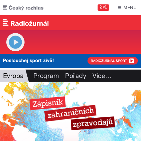
Přejít k hlavnímu obsahu
MENU
ŽIVĚ
Evropa
Program
Pořady
Více
…