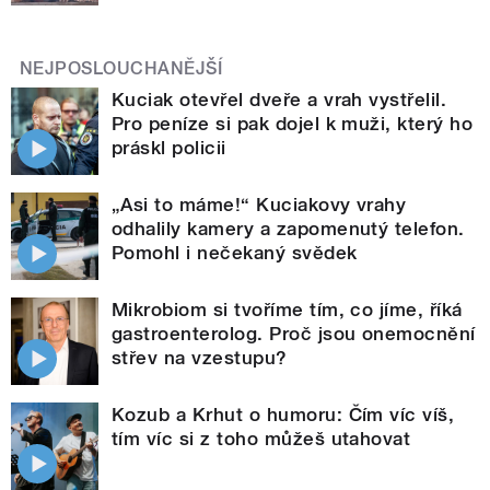
NEJPOSLOUCHANĚJŠÍ
Kuciak otevřel dveře a vrah vystřelil.
Pro peníze si pak dojel k muži, který ho
práskl policii
„Asi to máme!“ Kuciakovy vrahy
odhalily kamery a zapomenutý telefon.
Pomohl i nečekaný svědek
Mikrobiom si tvoříme tím, co jíme, říká
gastroenterolog. Proč jsou onemocnění
střev na vzestupu?
Kozub a Krhut o humoru: Čím víc víš,
tím víc si z toho můžeš utahovat