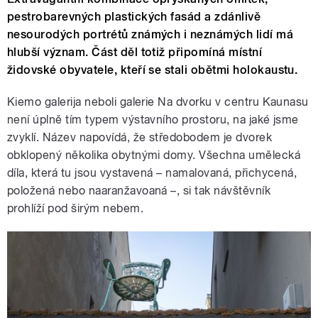
pestrobarevných plastických fasád a zdánlivě
nesourodých portrétů známých i neznámých lidí má
hlubší význam. Část děl totiž připomíná místní
židovské obyvatele, kteří se stali obětmi holokaustu.
Kiemo galerija neboli galerie Na dvorku v centru Kaunasu
není úplně tím typem výstavního prostoru, na jaké jsme
zvyklí. Název napovídá, že středobodem je dvorek
obklopený několika obytnými domy. Všechna umělecká
díla, která tu jsou vystavená – namalovaná, přichycená,
položená nebo naaranžavoaná –, si tak návštěvník
prohlíží pod širým nebem.