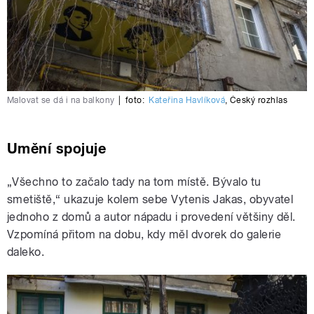
Malovat se dá i na balkony
|
foto:
Kateřina Havlíková
,
Český rozhlas
Umění spojuje
„Všechno to začalo tady na tom místě. Bývalo tu
smetiště,“ ukazuje kolem sebe Vytenis Jakas, obyvatel
jednoho z domů a autor nápadu i provedení většiny děl.
Vzpomíná přitom na dobu, kdy měl dvorek do galerie
daleko.