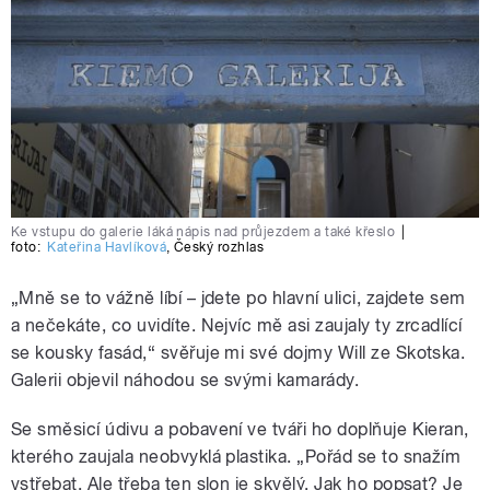
Ke vstupu do galerie láká nápis nad průjezdem a také křeslo
|
foto:
Kateřina Havlíková
,
Český rozhlas
„Mně se to vážně líbí – jdete po hlavní ulici, zajdete sem
a nečekáte, co uvidíte. Nejvíc mě asi zaujaly ty zrcadlící
se kousky fasád,“ svěřuje mi své dojmy Will ze Skotska.
Galerii objevil náhodou se svými kamarády.
Se směsicí údivu a pobavení ve tváři ho doplňuje Kieran,
kterého zaujala neobvyklá plastika. „Pořád se to snažím
vstřebat. Ale třeba ten slon je skvělý. Jak ho popsat? Je