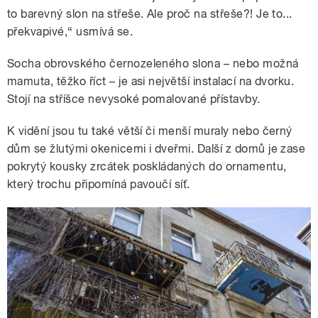
to barevný slon na střeše. Ale proč na střeše?! Je to...
překvapivé,“ usmívá se.
Socha obrovského černozeleného slona – nebo možná
mamuta, těžko říct – je asi největší instalací na dvorku.
Stojí na stříšce nevysoké pomalované přístavby.
K vidění jsou tu také větší či menší muraly nebo černý
dům se žlutými okenicemi i dveřmi. Další z domů je zase
pokrytý kousky zrcátek poskládaných do ornamentu,
který trochu připomíná pavoučí síť.