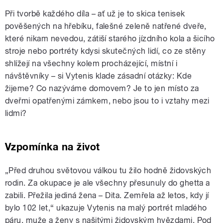
Při tvorbě každého díla – ať už je to skica tenisek
pověšených na hřebíku, falešné zeleně natřené dveře,
které nikam nevedou, zátiší starého jízdního kola a šicího
stroje nebo portréty kdysi skutečných lidí, co ze stěny
shlížejí na všechny kolem procházející, místní i
návštěvníky – si Vytenis klade zásadní otázky: Kde
žijeme? Co nazýváme domovem? Je to jen místo za
dveřmi opatřenými zámkem, nebo jsou to i vztahy mezi
lidmi?
Vzpomínka na život
„Před druhou světovou válkou tu žilo hodně židovských
rodin. Za okupace je ale všechny přesunuly do ghetta a
zabili. Přežila jediná žena – Dita. Zemřela až letos, kdy jí
bylo 102 let,“ ukazuje Vytenis na malý portrét mladého
páru, muže a ženy s našitými židovským hvězdami. Pod