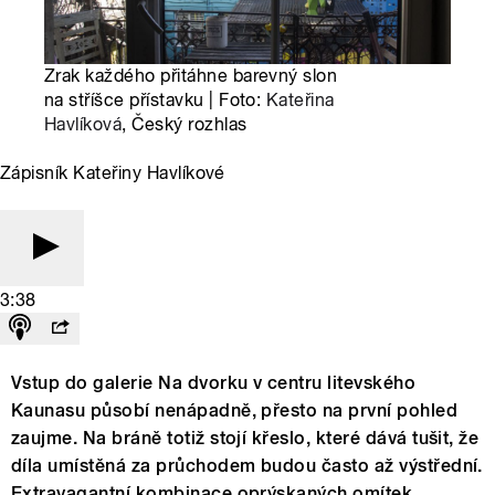
Zrak každého přitáhne barevný slon
na stříšce přístavku | Foto:
Kateřina
Havlíková
, Český rozhlas
Zápisník Kateřiny Havlíkové
3:38
Vstup do galerie Na dvorku v centru litevského
Kaunasu působí nenápadně, přesto na první pohled
zaujme. Na bráně totiž stojí křeslo, které dává tušit, že
díla umístěná za průchodem budou často až výstřední.
Extravagantní kombinace oprýskaných omítek,