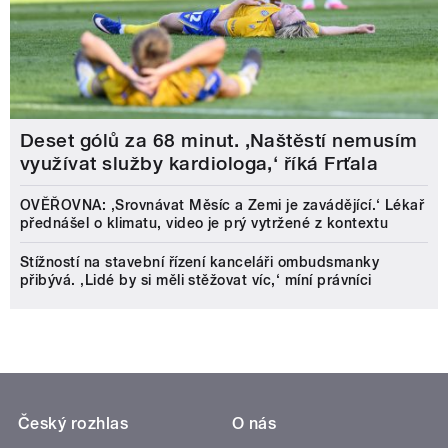
Deset gólů za 68 minut. ,Naštěstí nemusím
využívat služby kardiologa,‘ říká Frťala
OVĚŘOVNA: ‚Srovnávat Měsíc a Zemi je zavádějící.‘ Lékař
přednášel o klimatu, video je prý vytržené z kontextu
Stížností na stavební řízení kanceláři ombudsmanky
přibývá. ‚Lidé by si měli stěžovat víc,‘ míní právníci
Český rozhlas
O nás