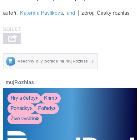
autoři:
Kateřina Havlíková
,
and
|
zdroj:
Český rozhlas
Všechny díly pořadu na mujRozhlas
mujRozhlas
Hry a četby
Krimi
Pohádky
Pořady
Živé vysílání