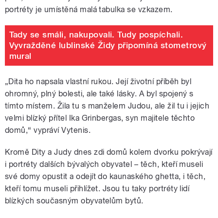
portréty je umístěná malá tabulka se vzkazem.
Tady se smáli, nakupovali. Tudy pospíchali.
Vyvražděné lublinské Židy připomíná stometrový
mural
„Dita ho napsala vlastní rukou. Její životní příběh byl
ohromný, plný bolesti, ale také lásky. A byl spojený s
tímto místem. Žila tu s manželem Judou, ale žil tu i jejich
velmi blízký přítel Ika Grinbergas, syn majitele těchto
domů,“ vypráví Vytenis.
Kromě Dity a Judy dnes zdi domů kolem dvorku pokrývají
i portréty dalších bývalých obyvatel – těch, kteří museli
své domy opustit a odejít do kaunaského ghetta, i těch,
kteří tomu museli přihlížet. Jsou tu taky portréty lidí
blízkých současným obyvatelům bytů.