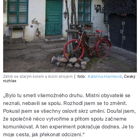
Zátiší se starým kolem a šicím strojem
|
foto:
Kateřina Havlíková
,
Český
rozhlas
„Bylo tu smetí všemožného druhu. Místní obyvatelé se
neznali, nebavili se spolu. Rozhodl jsem se to změnit.
Pokusil jsem se všechny oslovit skrz umění. Doufal jsem,
že společně něco vytvoříme a přitom spolu začneme
komunikovat. A ten experiment pokračuje dodnes. Je to
moje cesta, jak překonat odcizení.“