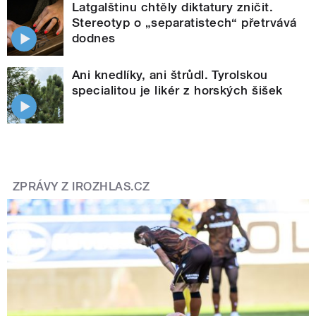
Latgalštinu chtěly diktatury zničit.
Stereotyp o „separatistech“ přetrvává
dodnes
Ani knedlíky, ani štrůdl. Tyrolskou
specialitou je likér z horských šišek
ZPRÁVY Z IROZHLAS.CZ