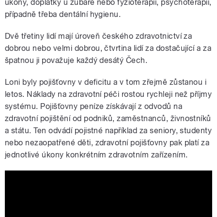
úkony, doplatky u zubaře nebo fyzioterapii, psychoterapii,
případně třeba dentální hygienu.
Dvě třetiny lidí mají úroveň českého zdravotnictví za
dobrou nebo velmi dobrou, čtvrtina lidí za dostačující a za
špatnou ji považuje každý desátý Čech.
Loni byly pojišťovny v deficitu a v tom zřejmě zůstanou i
letos. Náklady na zdravotní péči rostou rychleji než příjmy
systému. Pojišťovny peníze získávají z odvodů na
zdravotní pojištění od podniků, zaměstnanců, živnostníků
a státu. Ten odvádí pojistné například za seniory, studenty
nebo nezaopatřené děti, zdravotní pojišťovny pak platí za
jednotlivé úkony konkrétním zdravotním zařízením.
Česko 2025, 9. debata, 1. díl: Jak