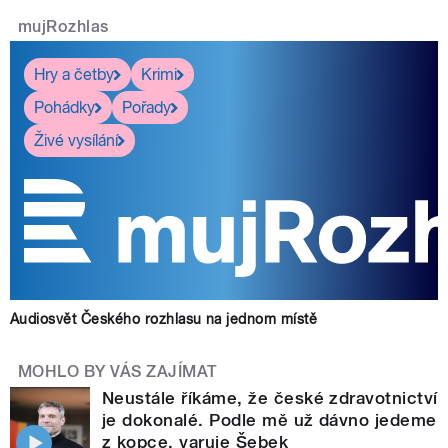
mujRozhlas
Hry a četby
Krimi
Pohádky
Pořady
Živé vysílání
Audiosvět Českého rozhlasu na jednom místě
MOHLO BY VÁS ZAJÍMAT
Neustále říkáme, že české zdravotnictví
je dokonalé. Podle mě už dávno jedeme
z kopce, varuje Šebek