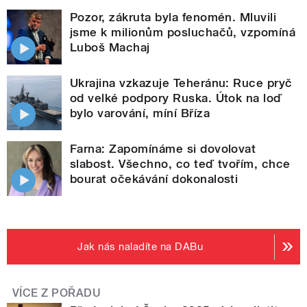
Pozor, zákruta byla fenomén. Mluvili
jsme k milionům posluchačů, vzpomíná
Luboš Machaj
Ukrajina vzkazuje Teheránu: Ruce pryč
od velké podpory Ruska. Útok na loď
bylo varování, míní Bříza
Farna: Zapomínáme si dovolovat
slabost. Všechno, co teď tvořím, chce
bourat očekávání dokonalosti
Jak nás naladíte na DABu
VÍCE Z POŘADU