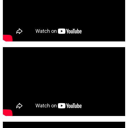
zajistit finanční udržitelnost českého
zdravotnictví?
Česko 2025, 9. debata, 2. díl: Jak zvýšit
počet lékařů?