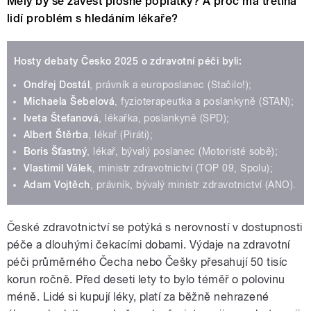
Měly by se zavést plošné poplatky? A proč má třetina
lidí problém s hledáním lékaře?
Hosty debaty Česko 2025 o zdravotní péči byli:
Ondřej Dostál
, právník a europoslanec (Stačilo!);
Michaela Šebelová
, fyzioterapeutka a poslankyně (STAN);
Iveta Štefanová
, lékařka, poslankyně (SPD);
Albert Štěrba
, lékař (Piráti);
Boris Šťastný
, lékař, bývalý poslanec (Motoristé sobě);
Vlastimil Válek
, ministr zdravotnictví (TOP 09, Spolu);
Adam Vojtěch
, právník, bývalý ministr zdravotnictví (ANO).
České zdravotnictví se potýká s nerovností v dostupnosti
péče a dlouhými čekacími dobami. Výdaje na zdravotní
péči průměrného Čecha nebo Češky přesahují 50 tisíc
korun ročně. Před deseti lety to bylo téměř o polovinu
méně. Lidé si kupují léky, platí za běžně nehrazené