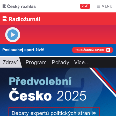
Přejít k hlavnímu obsahu
MENU
ŽIVĚ
Zdraví
Program
Pořady
Více
…