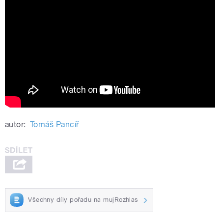
Česko 2025, 9. debata, 3. díl: Jak
předcházet onemocněním?
autor:
Tomáš Pancíř
Všechny díly pořadu na mujRozhlas