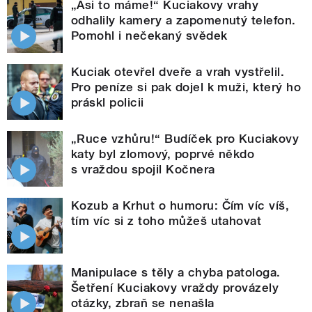
„Asi to máme!“ Kuciakovy vrahy
odhalily kamery a zapomenutý telefon.
Pomohl i nečekaný svědek
Kuciak otevřel dveře a vrah vystřelil.
Pro peníze si pak dojel k muži, který ho
práskl policii
„Ruce vzhůru!“ Budíček pro Kuciakovy
katy byl zlomový, poprvé někdo
s vraždou spojil Kočnera
Kozub a Krhut o humoru: Čím víc víš,
tím víc si z toho můžeš utahovat
Manipulace s těly a chyba patologa.
Šetření Kuciakovy vraždy provázely
otázky, zbraň se nenašla