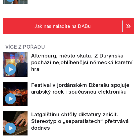
Jak nás naladíte na DABu
VÍCE Z POŘADU
Altenburg, město skatu. Z Durynska
pochází nejoblíbenější německá karetní
hra
Festival v jordánském Džerašu spojuje
arabský rock i současnou elektroniku
Latgalštinu chtěly diktatury zničit.
Stereotyp o „separatistech“ přetrvává
dodnes