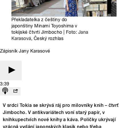
Překladatelka z češtiny do
japonštiny Minami Toyoshima v
tokijské čtvrti Jimbocho | Foto:
Jana
Karasová
, Český rozhlas
Zápisník Jany Karasové
3:39
V srdci Tokia se skrývá ráj pro milovníky knih – čtvrť
Jimbocho. V antikvariátech voní starý papír, v
knihkupectvích nové knihy a káva. Poličky ukrývají
vzácná vydání japonských klasik nebo třeba