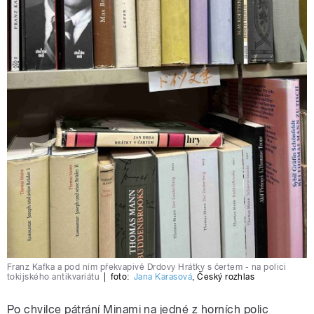
Franz Kafka a pod ním překvapivě Drdovy Hrátky s čertem - na polici
tokijského antikvariátu
|
foto:
Jana Karasová
,
Český rozhlas
Po chvilce pátrání Minami na jedné z horních polic