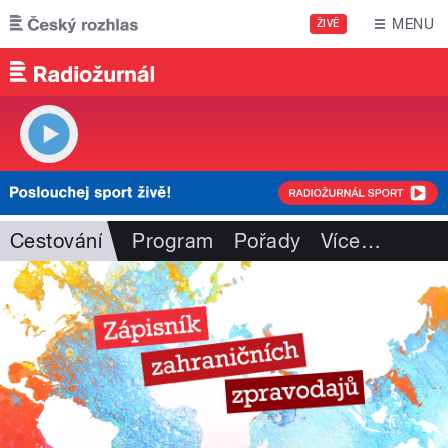
Přejít k hlavnímu obsahu
MENU
ŽIVĚ
Cestování
Program
Pořady
Více
…