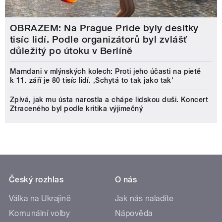
OBRAZEM: Na Prague Pride byly desítky
tisíc lidí. Podle organizátorů byl zvlášť
důležitý po útoku v Berlíně
Mamdani v mlýnských kolech: Proti jeho účasti na pietě
k 11. září je 80 tisíc lidí. ‚Schytá to tak jako tak'
Zpívá, jak mu ústa narostla a chápe lidskou duši. Koncert
Ztraceného byl podle kritika výjimečný
Český rozhlas
O nás
Válka na Ukrajině
Jak nás naladíte
Komunální volby
Nápověda