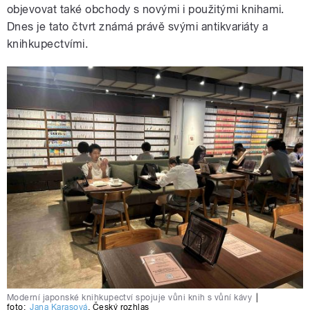
objevovat také obchody s novými i použitými knihami.
Dnes je tato čtvrt známá právě svými antikvariáty a
knihkupectvími.
Moderní japonské knihkupectví spojuje vůni knih s vůní kávy
|
foto:
Jana Karasová
,
Český rozhlas