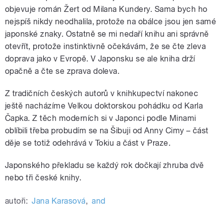
objevuje román Žert od Milana Kundery. Sama bych ho
nejspíš nikdy neodhalila, protože na obálce jsou jen samé
japonské znaky. Ostatně se mi nedaří knihu ani správně
otevřít, protože instinktivně očekávám, že se čte zleva
doprava jako v Evropě. V Japonsku se ale kniha drží
opačně a čte se zprava doleva.
Z tradičních českých autorů v knihkupectví nakonec
ještě nacházíme Velkou doktorskou pohádku od Karla
Čapka. Z těch moderních si v Japonci podle Minami
oblíbili třeba probudím se na Šibuji od Anny Cimy – část
děje se totiž odehrává v Tokiu a část v Praze.
Japonského překladu se každý rok dočkají zhruba dvě
nebo tři české knihy.
autoři:
Jana Karasová
,
and