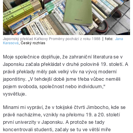
Japonský překlad Kafkovy Proměny pochází z roku 1988
|
foto:
Jana
Karasová
,
Český rozhlas
Moje společnice doplňuje, že zahraniční literatura se v
Japonsku začala překládat v druhé polovině 19. století. A
právě překlady měly pak velký vliv na vývoj moderní
japonštiny. „V tehdejší době jsme třeba vůbec neměli
pojem svoboda, společnost nebo individuum,“
vysvětluje.
Minami mi vypráví, že v tokijské čtvrti Jimbocho, kde se
právě nacházíme, vznikly na přelomu 19. a 20. století
první univerzity v Japonsku. A protože se tady
koncentrovali studenti, začaly se tu ve větší míře