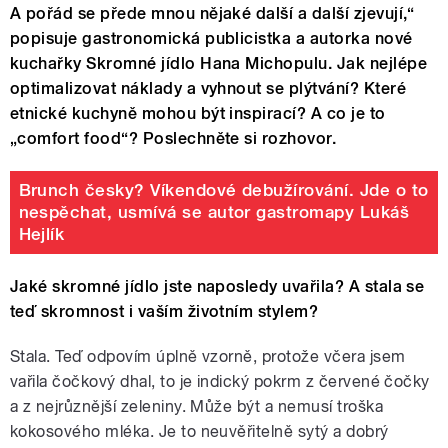
A pořád se přede mnou nějaké další a další zjevují,“
popisuje gastronomická publicistka a autorka nové
kuchařky Skromné jídlo Hana Michopulu. Jak nejlépe
optimalizovat náklady a vyhnout se plýtvání? Které
etnické kuchyně mohou být inspirací? A co je to
„comfort food“? Poslechněte si rozhovor.
Brunch česky? Víkendové debužírování. Jde o to
nespěchat, usmívá se autor gastromapy Lukáš
Hejlík
Jaké skromné jídlo jste naposledy uvařila? A stala se
teď skromnost i vaším životním stylem?
Stala. Teď odpovím úplně vzorně, protože včera jsem
vařila čočkový dhal, to je indický pokrm z červené čočky
a z nejrůznější zeleniny. Může být a nemusí troška
kokosového mléka. Je to neuvěřitelně sytý a dobrý