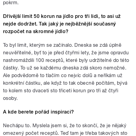
pokrm.
Dřívější limit 50 korun na jídlo pro tři lidi, to asi už
nejde dodržet. Tak jaký je nejběžnější současný
rozpočet na skromné jídlo?
To byl limit, kterým se začínalo. Dneska se zdá úplně
neuvěřitelné, byť to je před čtyřmi lety, že jsme opravdu
nashromáždili 100 receptů, které byly udržitelné do této
částky. To už se každému dneska zdá skoro nemožné.
Ale podvědomě to tlačím co nejvíc dolů a neříkám už
konkrétní částku, ale když to tak obecně počítám, bývá
to kolem sto dvaceti sto třiceti korun pro tři až čtyři
osoby.
A kde berete pořád inspiraci?
Nechápu to. Myslela jsem si, že to skončí, že je nějaký
omezený počet receptů. Teď tam je třeba takových sto