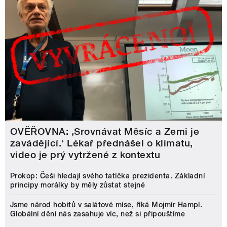
OVĚŘOVNA: ‚Srovnávat Měsíc a Zemi je
zavádějící.‘ Lékař přednášel o klimatu,
video je prý vytržené z kontextu
Prokop: Češi hledají svého tatíčka prezidenta. Základní
principy morálky by měly zůstat stejné
Jsme národ hobitů v salátové míse, říká Mojmír Hampl.
Globální dění nás zasahuje víc, než si připouštíme