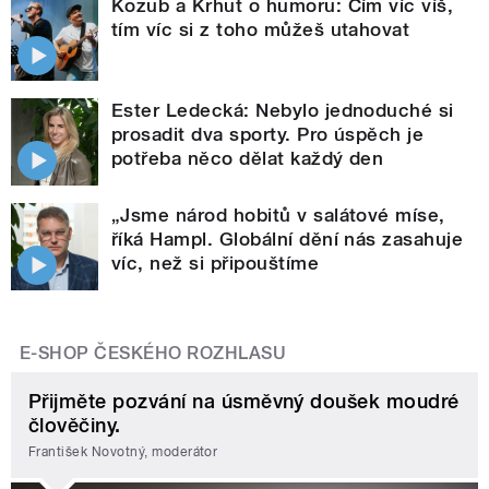
Kozub a Krhut o humoru: Čím víc víš,
tím víc si z toho můžeš utahovat
Ester Ledecká: Nebylo jednoduché si
prosadit dva sporty. Pro úspěch je
potřeba něco dělat každý den
„Jsme národ hobitů v salátové míse,
říká Hampl. Globální dění nás zasahuje
víc, než si připouštíme
E-SHOP ČESKÉHO ROZHLASU
Přijměte pozvání na úsměvný doušek moudré
člověčiny.
František Novotný, moderátor