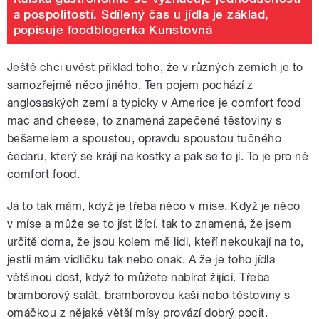
a pospolitostí. Sdílený čas u jídla je základ,
popisuje foodblogerka Kunstovná
Ještě chci uvést příklad toho, že v různých zemích je to
samozřejmě něco jiného. Ten pojem pochází z
anglosaských zemí a typicky v Americe je comfort food
mac and cheese, to znamená zapečené těstoviny s
bešamelem a spoustou, opravdu spoustou tučného
čedaru, který se krájí na kostky a pak se to jí. To je pro ně
comfort food.
Já to tak mám, když je třeba něco v míse. Když je něco
v míse a může se to jíst lžící, tak to znamená, že jsem
určitě doma, že jsou kolem mě lidi, kteří nekoukají na to,
jestli mám vidličku tak nebo onak. A že je toho jídla
většinou dost, když to můžete nabírat žijící. Třeba
bramborový salát, bramborovou kaši nebo těstoviny s
omáčkou z nějaké větší mísy provází dobrý pocit.