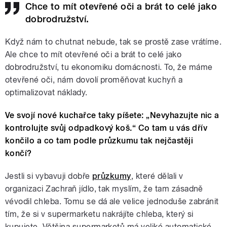
Chce to mít otevřené oči a brát to celé jako
dobrodružství.
Když nám to chutnat nebude, tak se prostě zase vrátíme.
Ale chce to mít otevřené oči a brát to celé jako
dobrodružství, tu ekonomiku domácnosti. To, že máme
otevřené oči, nám dovolí proměňovat kuchyň a
optimalizovat náklady.
Ve svojí nové kuchařce taky píšete: „Nevyhazujte nic a
kontrolujte svůj odpadkový koš.“ Co tam u vás dřív
končilo a co tam podle průzkumu tak nejčastěji
končí?
Jestli si vybavuji dobře
průzkumy
, které dělali v
organizaci Zachraň jídlo, tak myslím, že tam zásadně
vévodil chleba. Tomu se dá ale velice jednoduše zabránit
tím, že si v supermarketu nakrájíte chleba, který si
kupujete. Většina supermarketů má veliké automatické