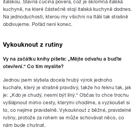
italskou. Slavná cucina povera, což je skromná italská
kuchyně, na které částečně stojí italská kuchyně dodnes.
Na jednoduchosti, kterou my všichni na Itálii tak strašně
obdivujeme. Pořád není konec.
Vykouknout z rutiny
Vy na začátku knihy píšete: „Mějte odvahu a buďte
otevření.“ Co tím myslíte?
Jednou jsem slyšela docela hrubý výrok jednoho
kuchaře, který je strašně pravdivý, takže ho řeknu tak, jak
je: „Kdo je chudý, nesmí být líný.“ Občas to chce trochu
vyšlápnout mimo cesty, kterými chodíme, a vyzkoušet si
to, co nejíme pravidelně. Vykouknout z běžné, pravidelné
rutiny, protože za rohem se může schovávat něco, co
nám bude chutnat.