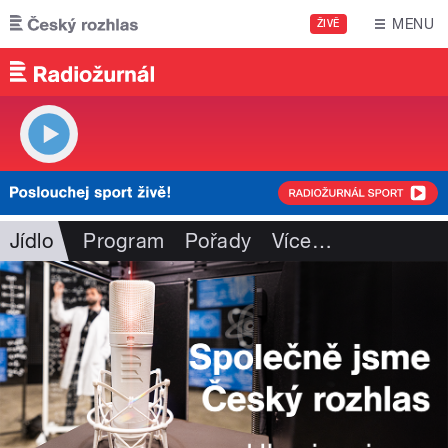
Přejít k hlavnímu obsahu
MENU
ŽIVĚ
Jídlo
Program
Pořady
Více
…