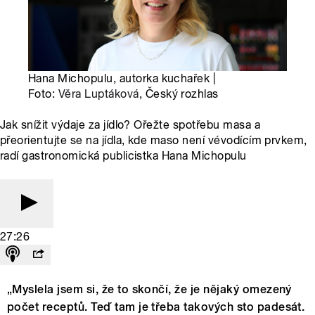
Hana Michopulu, autorka kuchařek |
Foto:
Věra Luptáková
, Český rozhlas
Jak snížit výdaje za jídlo? Ořežte spotřebu masa a
přeorientujte se na jídla, kde maso není vévodícím prvkem,
radí gastronomická publicistka Hana Michopulu
27:26
„Myslela jsem si, že to skončí, že je nějaký omezený
počet receptů. Teď tam je třeba takových sto padesát.