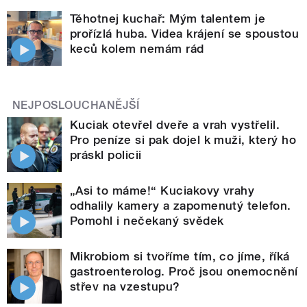
Těhotnej kuchař: Mým talentem je
prořízlá huba. Videa krájení se spoustou
keců kolem nemám rád
NEJPOSLOUCHANĚJŠÍ
Kuciak otevřel dveře a vrah vystřelil.
Pro peníze si pak dojel k muži, který ho
práskl policii
„Asi to máme!“ Kuciakovy vrahy
odhalily kamery a zapomenutý telefon.
Pomohl i nečekaný svědek
Mikrobiom si tvoříme tím, co jíme, říká
gastroenterolog. Proč jsou onemocnění
střev na vzestupu?