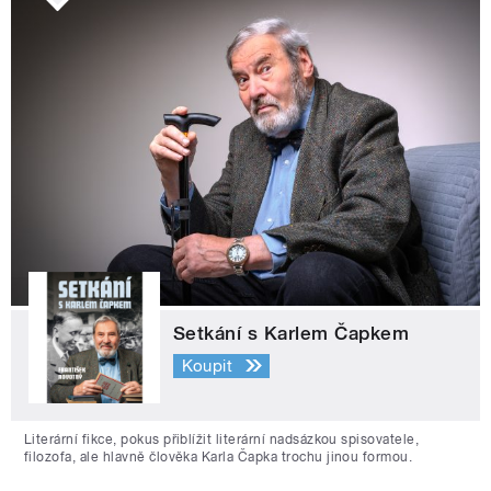
Setkání s Karlem Čapkem
Koupit
Literární fikce, pokus přiblížit literární nadsázkou spisovatele,
filozofa, ale hlavně člověka Karla Čapka trochu jinou formou.