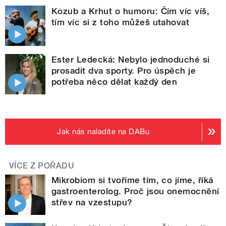
Kozub a Krhut o humoru: Čím víc víš,
tím víc si z toho můžeš utahovat
Ester Ledecká: Nebylo jednoduché si
prosadit dva sporty. Pro úspěch je
potřeba něco dělat každý den
Jak nás naladíte na DABu
VÍCE Z POŘADU
Mikrobiom si tvoříme tím, co jíme, říká
gastroenterolog. Proč jsou onemocnění
střev na vzestupu?