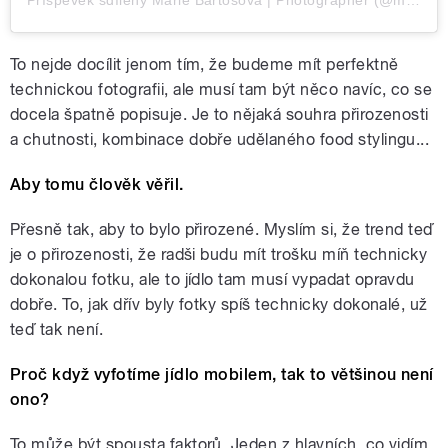
Příspěvek sdílený Marie Bartosova | Photographer (@mariebartosova)
To nejde docílit jenom tím, že budeme mít perfektně
technickou fotografii, ale musí tam být něco navíc, co se
docela špatně popisuje. Je to nějaká souhra přirozenosti
a chutnosti, kombinace dobře udělaného food stylingu...
Aby tomu člověk věřil.
Přesně tak, aby to bylo přirozené. Myslím si, že trend teď
je o přirozenosti, že radši budu mít trošku míň technicky
dokonalou fotku, ale to jídlo tam musí vypadat opravdu
dobře. To, jak dřív byly fotky spíš technicky dokonalé, už
teď tak není.
Proč když vyfotíme jídlo mobilem, tak to většinou není
ono?
To může být spousta faktorů. Jeden z hlavních, co vidím