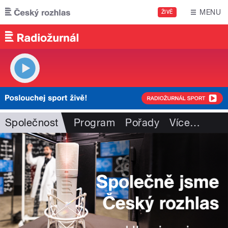
Přejít k hlavnímu obsahu
MENU
ŽIVĚ
Společnost
Program
Pořady
Více
…