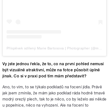
Příspěvek sdílený Marie Bartosova | Photographer (@mariebartosova)
Vy jste jednou řekla, že to, co na první pohled nemusí
být vizuálně atraktivní, může na fotce působit úplně
jinak. Co si v praxi pod tím mám představit?
Ano, to vím, to se týkalo podkladů na focení jídla. Právě
jak jsem zmínila, že mám jako podklad ráda hodně tmavě
modrý orezlý plech, tak to je něco, co by leželo asi někde
u popelnice, něco na vyhození. Ale na focení to