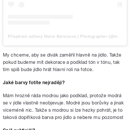
Příspěvek sdílený Marie Bartosova | Photographer (@mariebartosova)
My chceme, aby se divák zaměřil hlavně na jídlo. Takže
pokud budeme mít dekorace a podklad tón v tónu, tak
tím spíš bude jídlo hrát hlavní roli na fotce.
Jaké barvy fotíte nejraději?
Mám hrozně ráda modrou jako podklad, protože modrá
se v jídle vlastně neobjevuje. Modré jsou borůvky a jinak
víceméně nic. Takže s modrou si lze hezky pohrát, je to
taková doplňková barva pro jídlo a nebere mu pozornost