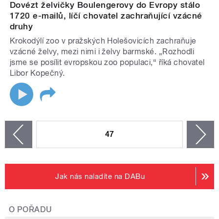
Dovézt želvičky Boulengerovy do Evropy stálo
1720 e-mailů, líčí chovatel zachraňující vzácné
druhy
Krokodýlí zoo v pražských Holešovicích zachraňuje
vzácné želvy, mezi nimi i želvy barmské. „Rozhodli
jsme se posílit evropskou zoo populaci,“ říká chovatel
Libor Kopečný.
STRÁNKY
47
n
zí
Jak nás naladíte na DABu
O POŘADU