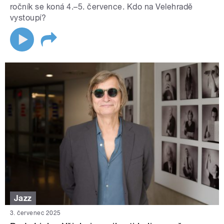
ročník se koná 4.–5. července. Kdo na Velehradě
vystoupí?
Jazz
3. červenec 2025