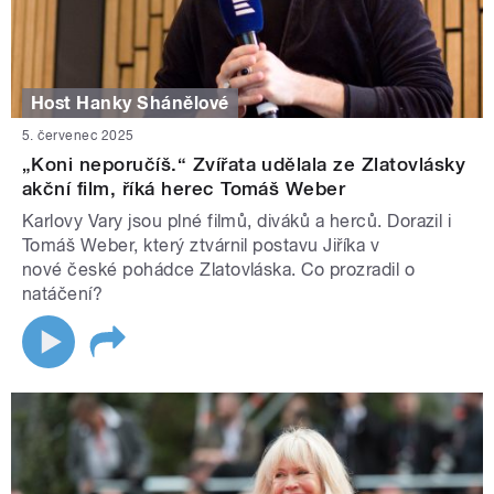
Host Hanky Shánělové
5. červenec 2025
„Koni neporučíš.“ Zvířata udělala ze Zlatovlásky
akční film, říká herec Tomáš Weber
Karlovy Vary jsou plné filmů, diváků a herců. Dorazil i
Tomáš Weber, který ztvárnil postavu Jiříka v
nové české pohádce Zlatovláska. Co prozradil o
natáčení?