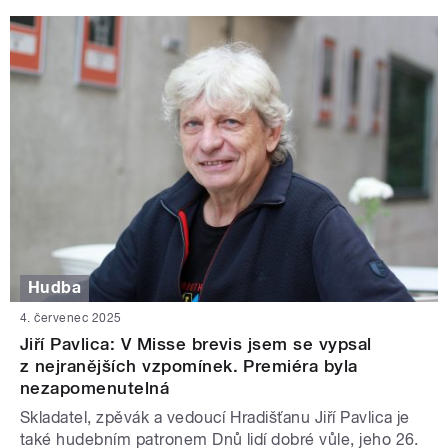
Hudba
4. červenec 2025
Jiří Pavlica: V Misse brevis jsem se vypsal
z nejranějších vzpomínek. Premiéra byla
nezapomenutelná
Skladatel, zpěvák a vedoucí Hradišťanu Jiří Pavlica je
také hudebním patronem Dnů lidí dobré vůle, jeho 26.