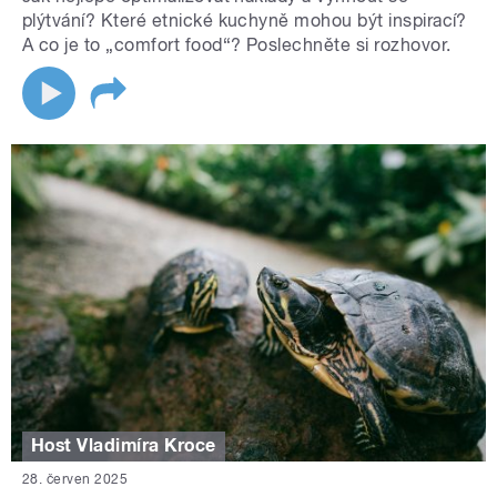
plýtvání? Které etnické kuchyně mohou být inspirací?
A co je to „comfort food“? Poslechněte si rozhovor.
Host Vladimíra Kroce
28. červen 2025