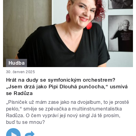
Hudba
30. červen 2025
Hrát na dudy se symfonickým orchestrem?
„Jsem drzá jako Pipi Dlouhá punčocha,“ usmívá
se Radůza
„Písniček už mám zase jako na dvojalbum, to je prostě
peklo,“ směje se zpěvačka a multiinstrumentalistka
Radůza. O čem vypráví její nový singl Já tě prosím,
buď tu se mnou?