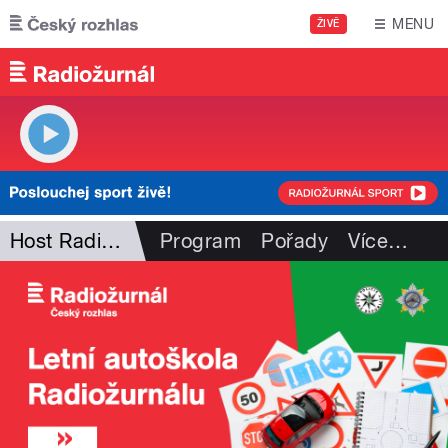
Přejít k hlavnímu obsahu
MENU
ŽIVĚ
Host Radiožurnálu
Program
Pořady
Více
…