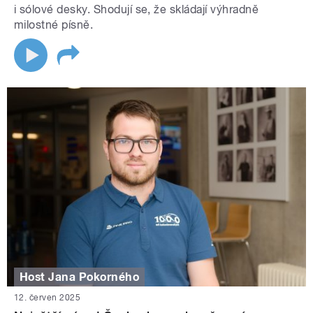
i sólové desky. Shodují se, že skládají výhradně
milostné písně.
Host Jana Pokorného
12. červen 2025