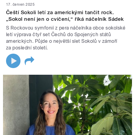
17. červen 2025
Čeští Sokoli letí za americkými tančit rock.
„Sokol není jen o cvičení,“ říká náčelník Sádek
S Rockovou symfonií z pera náčelníka obce sokolské
letí výprava čtyř set Čechů do Spojených států
amerických. Půjde o největší slet Sokolů v zámoří
za poslední století.