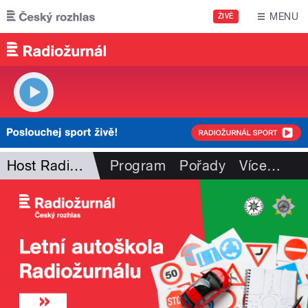
Přejít k hlavnímu obsahu
MENU
ŽIVĚ
Host Radiožurnálu
Program
Pořady
Více
…