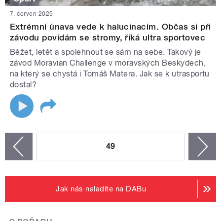
7. červen 2025
Extrémní únava vede k halucinacím. Občas si při
závodu povídám se stromy, říká ultra sportovec
Běžet, letět a spolehnout se sám na sebe. Takový je
závod Moravian Challenge v moravských Beskydech,
na který se chystá i Tomáš Matera. Jak se k utrasportu
dostal?
STRÁNKY
49
n
zí
Jak nás naladíte na DABu