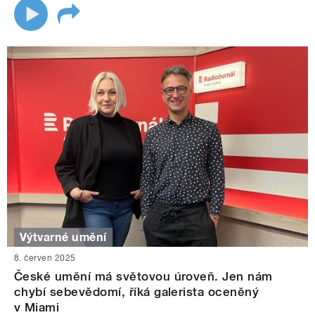
Výtvarné umění
8. červen 2025
České umění má světovou úroveň. Jen nám
chybí sebevědomí, říká galerista oceněný
v Miami