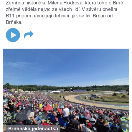
Zemřela historička Milena Flodrová, která toho o Brně
zřejmě věděla nejvíc ze všech lidí. V závěru dnešní
B11 připomínáme její definici, jak se liší Brňan od
Brňáka.
Brněnská jedenáctka