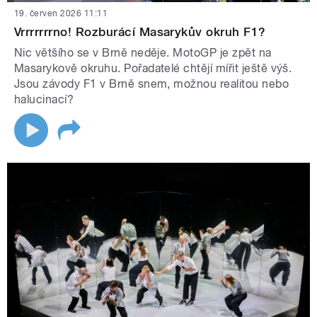
19. červen 2026 11:11
Vrrrrrrrno! Rozburácí Masarykův okruh F1?
Nic většího se v Brně neděje. MotoGP je zpět na
Masarykově okruhu. Pořadatelé chtějí mířit ještě výš.
Jsou závody F1 v Brně snem, možnou realitou nebo
halucinací?