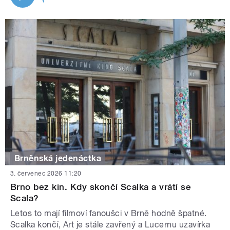
Brněnská jedenáctka
3. červenec 2026 11:20
Brno bez kin. Kdy skončí Scalka a vrátí se
Scala?
Letos to mají filmoví fanoušci v Brně hodně špatné.
Scalka končí, Art je stále zavřený a Lucernu uzavírka