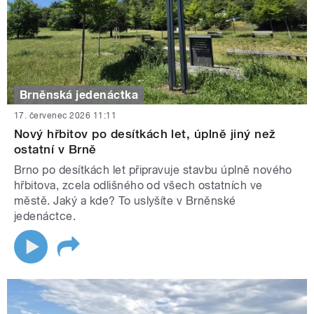
Brněnská jedenáctka
17. červenec 2026 11:11
Nový hřbitov po desítkách let, úplně jiný než
ostatní v Brně
Brno po desítkách let připravuje stavbu úplně nového
hřbitova, zcela odlišného od všech ostatních ve
městě. Jaký a kde? To uslyšíte v Brněnské
jedenáctce.