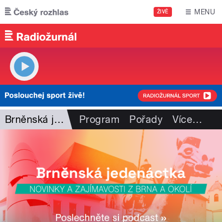
Přejít k hlavnímu obsahu
MENU
ŽIVĚ
Brněnská jedenáctka
Program
Pořady
Více
…