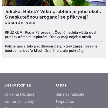
Telička: Babiš? Větší problém je jeho okolí.
S neskutečnou arogancí se přikrývají
absurdní věci
PRŮZKUM: Podle 72 procent Čechů nedělá vláda dost
proti extrémním teplotám. Obavy mají nejvíce mladí
Policie našla tělo paddleboardisty, který zmizel při silné
bouřce na jezeře Most. Druhého stále pohřešují
Český rozhlas
O nás
Válka na Ukrajině
Jak nás naladíte
Komunální volby
Nápověda