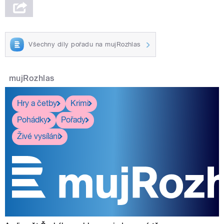
Všechny díly pořadu na mujRozhlas
mujRozhlas
Hry a četby
Krimi
Pohádky
Pořady
Živé vysílání