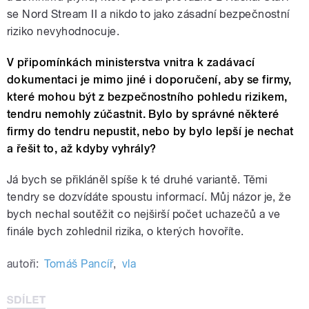
se Nord Stream II a nikdo to jako zásadní bezpečnostní
riziko nevyhodnocuje.
V připomínkách ministerstva vnitra k zadávací
dokumentaci je mimo jiné i doporučení, aby se firmy,
které mohou být z bezpečnostního pohledu rizikem,
tendru nemohly zúčastnit. Bylo by správné některé
firmy do tendru nepustit, nebo by bylo lepší je nechat
a řešit to, až kdyby vyhrály?
Já bych se přikláněl spíše k té druhé variantě. Těmi
tendry se dozvídáte spoustu informací. Můj názor je, že
bych nechal soutěžit co nejširší počet uchazečů a ve
finále bych zohlednil rizika, o kterých hovoříte.
autoři:
Tomáš Pancíř
,
vla