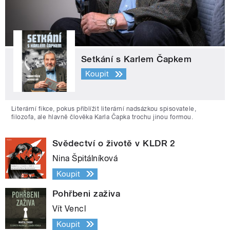
Setkání s Karlem Čapkem
Koupit
Literární fikce, pokus přiblížit literární nadsázkou spisovatele,
filozofa, ale hlavně člověka Karla Čapka trochu jinou formou.
Svědectví o životě v KLDR 2
Nina Špitálníková
Koupit
Pohřbeni zaživa
Vít Vencl
Koupit