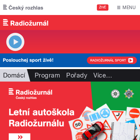
Přejít k hlavnímu obsahu
MENU
ŽIVĚ
Domácí
Program
Pořady
Více
…