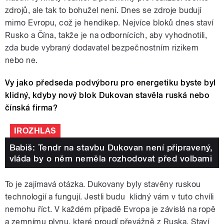
zdrojů, ale tak to bohužel není. Dnes se zdroje budují
mimo Evropu, což je hendikep. Nejvíce bloků dnes staví
Rusko a Čína, takže je na odbornících, aby vyhodnotili,
zda bude vybraný dodavatel bezpečnostním rizikem
nebo ne.
Vy jako předseda podvýboru pro energetiku byste byl
klidný, kdyby nový blok Dukovan stavěla ruská nebo
čínská firma?
IROZHLAS
Babiš: Tendr na stavbu Dukovan není připravený,
vláda by o něm neměla rozhodovat před volbami
To je zajímavá otázka. Dukovany byly stavěny ruskou
technologií a fungují. Jestli budu klidný vám v tuto chvíli
nemohu říct. V každém případě Evropa je závislá na ropě
a zemnímu plynu, které proudí převážně z Ruska. Staví