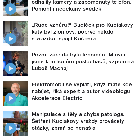
odhalily kamery a zapomenutý telefon.
Pomohl i nečekaný svědek
„Ruce vzhůru!“ Budíček pro Kuciakovy
katy byl zlomový, poprvé někdo
s vraždou spojil Kočnera
Pozor, zákruta byla fenomén. Mluvili
jsme k milionům posluchačů, vzpomíná
Luboš Machaj
Elektromobil se vyplatí, když máte kde
nabíjet, říká expert a autor videoblogu
Akcelerace Electric
Manipulace s těly a chyba patologa.
Šetření Kuciakovy vraždy provázely
otázky, zbraň se nenašla