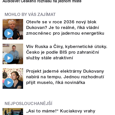
Audiosvět Českého rozhlasu na jednom místě
MOHLO BY VÁS ZAJÍMAT
Otevře se v roce 2036 nový blok
Dukovan? Je to reálné, říká vládní
zmocněnec pro jadernou energetiku
Vliv Ruska a Číny, kybernetické útoky.
Česko je podle BIS pro zahraniční
služby stále atraktivní
Projekt jaderné elektrárny Dukovany
nabírá na tempu. Jednou rozhodnutí
přijít muselo, říká novinářka
NEJPOSLOUCHANĚJŠÍ
„Asi to máme!“ Kuciakovy vrahy