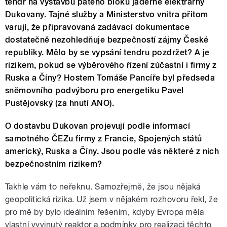
tendr na výstavbu pátého bloku jaderné elektrárny
Dukovany. Tajné služby a Ministerstvo vnitra přitom
varují, že připravovaná zadávací dokumentace
dostatečně nezohledňuje bezpečností zájmy České
republiky. Mělo by se vypsání tendru pozdržet? A je
rizikem, pokud se výběrového řízení zúčastní i firmy z
Ruska a Číny? Hostem Tomáše Pancíře byl předseda
sněmovního podvýboru pro energetiku Pavel
Pustějovský (za hnutí ANO).
O dostavbu Dukovan projevují podle informací
samotného ČEZu firmy z Francie, Spojených států
americký, Ruska a Číny. Jsou podle vás některé z nich
bezpečnostním rizikem?
Takhle vám to neřeknu. Samozřejmě, že jsou nějaká
geopolitická rizika. Už jsem v nějakém rozhovoru řekl, že
pro mě by bylo ideálním řešením, kdyby Evropa měla
vlastní vyvinutý reaktor a podmínky pro realizaci těchto