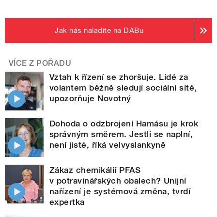
Jak nás naladíte na DABu
VÍCE Z POŘADU
Vztah k řízení se zhoršuje. Lidé za
volantem běžně sledují sociální sítě,
upozorňuje Novotný
Dohoda o odzbrojení Hamásu je krok
správným směrem. Jestli se naplní,
není jisté, říká velvyslankyně
Zákaz chemikálií PFAS
v potravinářských obalech? Unijní
nařízení je systémová změna, tvrdí
expertka