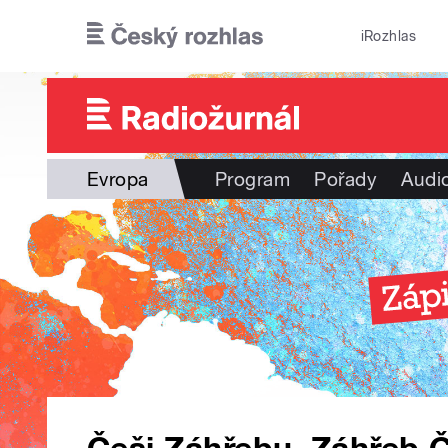
Přejít k hlavnímu obsahu
iRozhlas
Evropa
Program
Pořady
Audi