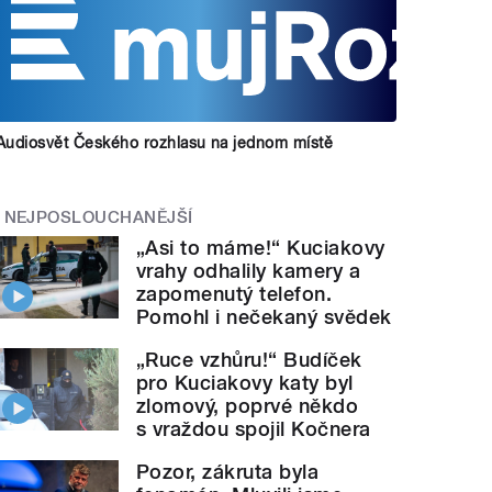
Audiosvět Českého rozhlasu na jednom místě
NEJPOSLOUCHANĚJŠÍ
„Asi to máme!“ Kuciakovy
vrahy odhalily kamery a
zapomenutý telefon.
Pomohl i nečekaný svědek
„Ruce vzhůru!“ Budíček
pro Kuciakovy katy byl
zlomový, poprvé někdo
s vraždou spojil Kočnera
Pozor, zákruta byla