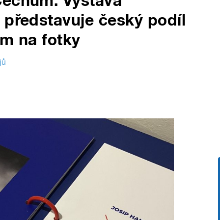
Čechům. Výstava
 představuje český podíl
ám na fotky
jů