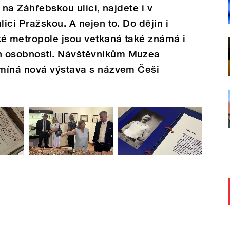
 na Záhřebskou ulici, najdete i v
ici Pražskou. A nejen to. Do dějin i
é metropole jsou vetkaná také známá i
 osobností. Návštěvníkům Muzea
míná nová výstava s názvem Češi