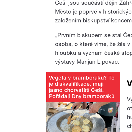
Češi jsou součástí dějin Záh
Město je poprvé v historický
založením biskupství koncem 
„Prvním biskupem se stal Čec
osoba, o které víme, že žila 
hloubku a význam české stopy
výstavy Marijan Lipovac.
Vegeta v bramboráku? To
V
je diskvalifikace, mají
jasno chorvatští Češi.
Pořádají Dny bramboráků
V
o
h
c