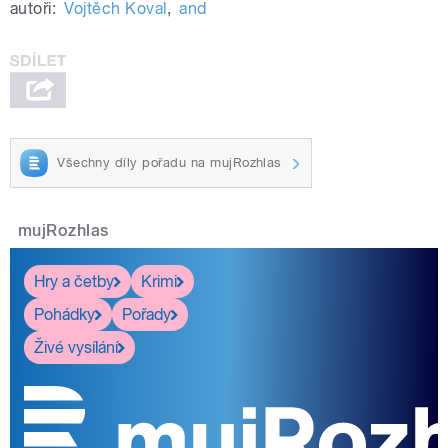
autoři:
Vojtěch Koval
,
and
Všechny díly pořadu na mujRozhlas
mujRozhlas
Hry a četby
Krimi
Pohádky
Pořady
Živé vysílání