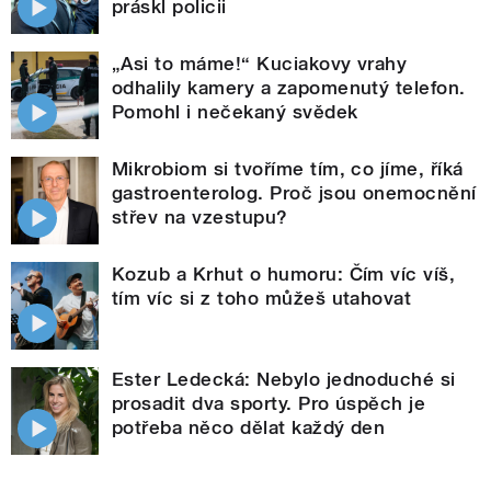
práskl policii
„Asi to máme!“ Kuciakovy vrahy
odhalily kamery a zapomenutý telefon.
Pomohl i nečekaný svědek
Mikrobiom si tvoříme tím, co jíme, říká
gastroenterolog. Proč jsou onemocnění
střev na vzestupu?
Kozub a Krhut o humoru: Čím víc víš,
tím víc si z toho můžeš utahovat
Ester Ledecká: Nebylo jednoduché si
prosadit dva sporty. Pro úspěch je
potřeba něco dělat každý den