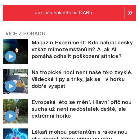
Jak nás naladíte na DABu
VÍCE Z POŘADU
Magazín Experiment: Kdo nahrál český
vzkaz mimozemšťanům? A jak AI
pomáhá odhalit poškození sítnice?
Na tropické noci není naše tělo zvyklé.
Vědecké tipy a triky, jak se i v horku
dobře vyspat
Evropské léto se mění. Hlavní příčinou
sucha už není nedostatek deště, ale
extrémní horko
Lékaři mohou pacientům s rakovinou
plic vybrat léčbu přímo na míru.