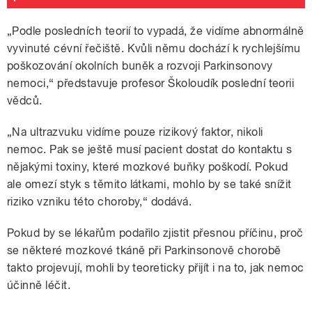
„Podle posledních teorií to vypadá, že vidíme abnormálně
vyvinuté cévní řečiště. Kvůli němu dochází k rychlejšímu
poškozování okolních buněk a rozvoji Parkinsonovy
nemoci,“ představuje profesor Školoudík poslední teorii
vědců.
„Na ultrazvuku vidíme pouze rizikový faktor, nikoli
nemoc. Pak se ještě musí pacient dostat do kontaktu s
nějakými toxiny, které mozkové buňky poškodí. Pokud
ale omezí styk s těmito látkami, mohlo by se také snížit
riziko vzniku této choroby,“ dodává.
Pokud by se lékařům podařilo zjistit přesnou příčinu, proč
se některé mozkové tkáně při Parkinsonově chorobě
takto projevují, mohli by teoreticky přijít i na to, jak nemoc
účinně léčit.