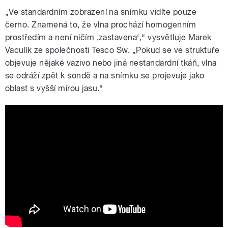
„Ve standardním zobrazení na snímku vidíte pouze
černo. Znamená to, že vlna prochází homogenním
prostředím a není ničím ‚zastavena‘,“ vysvětluje Marek
Vaculík ze společnosti Tesco Sw. „Pokud se ve struktuře
objevuje nějaké vazivo nebo jiná nestandardní tkáň, vlna
se odráží zpět k sondě a na snímku se projevuje jako
oblast s vyšší mírou jasu.“
TESCO SW vyvinulo unikátní produkt
CEREB B-Mode Assist