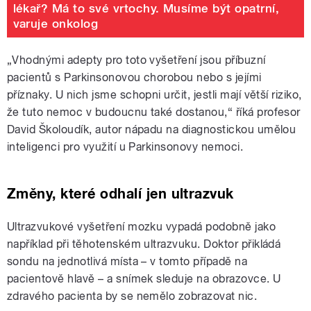
lékař? Má to své vrtochy. Musíme být opatrní,
varuje onkolog
„Vhodnými adepty pro toto vyšetření jsou příbuzní
pacientů s Parkinsonovou chorobou nebo s jejími
příznaky. U nich jsme schopni určit, jestli mají větší riziko,
že tuto nemoc v budoucnu také dostanou,“ říká profesor
David Školoudík, autor nápadu na diagnostickou umělou
inteligenci pro využití u Parkinsonovy nemoci.
Změny, které odhalí jen ultrazvuk
Ultrazvukové vyšetření mozku vypadá podobně jako
například při těhotenském ultrazvuku. Doktor přikládá
sondu na jednotlivá místa – v tomto případě na
pacientově hlavě – a snímek sleduje na obrazovce. U
zdravého pacienta by se nemělo zobrazovat nic.