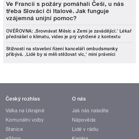
Ve Francii s požáry pomáhali Češi, u nás
třeba Slováci či Italové. Jak funguje
vzájemná unijní pomoc?
OVĚŘOVNA: ‚Srovnávat Měsíc a Zemi je zavádějící.‘ Lékař
přednášel o klimatu, video je prý vytržené z kontextu
Stížností na stavební řízení kanceláři ombudsmanky
přibývá. ‚Lidé by si měli stěžovat víc,‘ míní právníci
Český rozhlas
O nás
Válka na Ukrajině
Jak nás naladíte
Komunální volby
Nápověda
Stanice
Lidé v rádiu
eShop
Kariéra