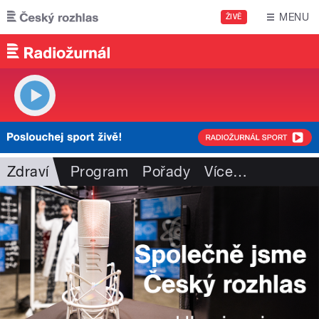
Přejít k hlavnímu obsahu
MENU
ŽIVĚ
Zdraví
Program
Pořady
Více
…