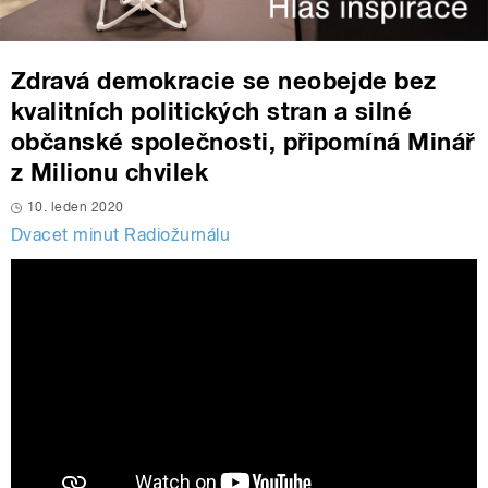
Zdravá demokracie se neobejde bez
kvalitních politických stran a silné
občanské společnosti, připomíná Minář
z Milionu chvilek
10. leden 2020
Dvacet minut Radiožurnálu