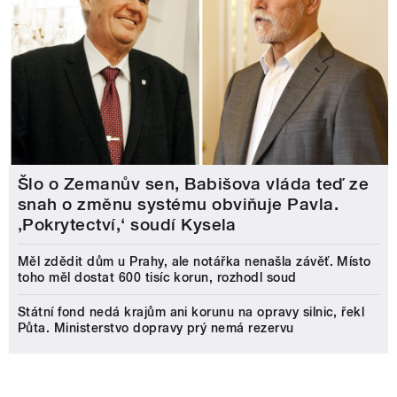
Šlo o Zemanův sen, Babišova vláda teď ze
snah o změnu systému obviňuje Pavla.
‚Pokrytectví,‘ soudí Kysela
Měl zdědit dům u Prahy, ale notářka nenašla závěť. Místo
toho měl dostat 600 tisíc korun, rozhodl soud
Státní fond nedá krajům ani korunu na opravy silnic, řekl
Půta. Ministerstvo dopravy prý nemá rezervu