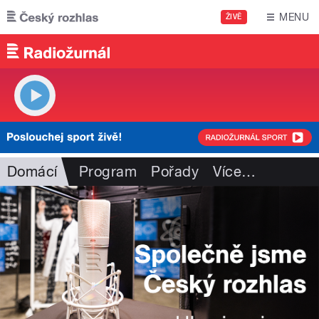
Přejít k hlavnímu obsahu
MENU
ŽIVĚ
Domácí
Program
Pořady
Více
…