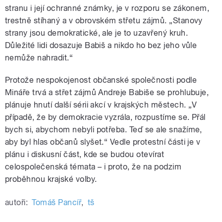
stranu i její ochranné známky, je v rozporu se zákonem,
trestně stíhaný a v obrovském střetu zájmů. „Stanovy
strany jsou demokratické, ale je to uzavřený kruh.
Důležité lidi dosazuje Babiš a nikdo ho bez jeho vůle
nemůže nahradit.“
Protože nespokojenost občanské společnosti podle
Mináře trvá a střet zájmů Andreje Babiše se prohlubuje,
plánuje hnutí další sérii akcí v krajských městech. „V
případě, že by demokracie vyzrála, rozpustíme se. Přál
bych si, abychom nebyli potřeba. Teď se ale snažíme,
aby byl hlas občanů slyšet.“ Vedle protestní části je v
plánu i diskusní část, kde se budou otevírat
celospolečenská témata – i proto, že na podzim
proběhnou krajské volby.
autoři:
Tomáš Pancíř
,
tš