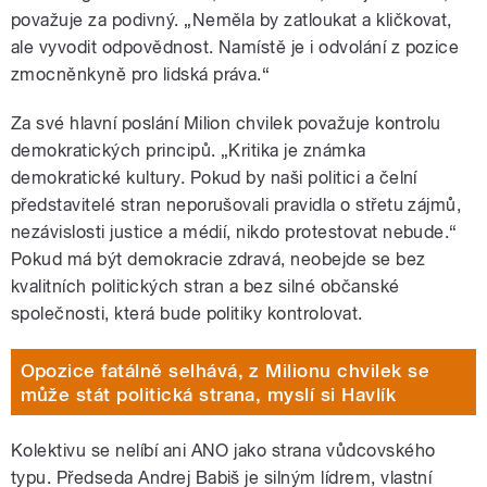
považuje za podivný. „Neměla by zatloukat a kličkovat,
ale vyvodit odpovědnost. Namístě je i odvolání z pozice
zmocněnkyně pro lidská práva.“
Za své hlavní poslání Milion chvilek považuje kontrolu
demokratických principů. „Kritika je známka
demokratické kultury. Pokud by naši politici a čelní
představitelé stran neporušovali pravidla o střetu zájmů,
nezávislosti justice a médií, nikdo protestovat nebude.“
Pokud má být demokracie zdravá, neobejde se bez
kvalitních politických stran a bez silné občanské
společnosti, která bude politiky kontrolovat.
Opozice fatálně selhává, z Milionu chvilek se
může stát politická strana, myslí si Havlík
Kolektivu se nelíbí ani ANO jako strana vůdcovského
typu. Předseda Andrej Babiš je silným lídrem, vlastní