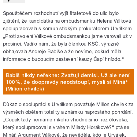
Spouštěčem rozhodnutí vyjít štafetově do ulic bylo
zjištění, že kandidátka na ombudsmanku Helena Válková
spolupracovala s komunistickým prokurátorem Urválkem.
„Proti zvolení Válkové ombudsmankou jsme varovali už v
prosinci. Vadilo nám, že byla členkou KSČ, výrazně
obhajovala Andreje Babiše a že nevíme, odkud měla
informace o budoucím zastavení kauzy Čapí hnízdo.“
Babiš nikdy neřekne: Zvažuji demisi. Už ale není
100%, že doopravdy neodstoupí, myslí si Minář
(Milion chvilek)
Důkaz o spolupráci s Urválkem považuje Milion chvilek za
výsměch obětem totality a známku naprostého pohrdání.
„Copak tady nemáme nikoho vhodnějšího než člověka,
který spolupracoval s vrahem Milady Horákové?“ ptá se
Minář. Argument Válkové, že nevěděla, kdo je Urválek,