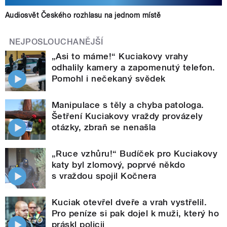
Audiosvět Českého rozhlasu na jednom místě
NEJPOSLOUCHANĚJŠÍ
„Asi to máme!“ Kuciakovy vrahy
odhalily kamery a zapomenutý telefon.
Pomohl i nečekaný svědek
Manipulace s těly a chyba patologa.
Šetření Kuciakovy vraždy provázely
otázky, zbraň se nenašla
„Ruce vzhůru!“ Budíček pro Kuciakovy
katy byl zlomový, poprvé někdo
s vraždou spojil Kočnera
Kuciak otevřel dveře a vrah vystřelil.
Pro peníze si pak dojel k muži, který ho
práskl policii