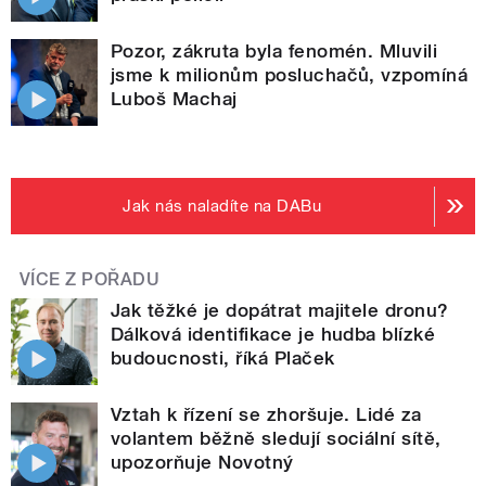
Pozor, zákruta byla fenomén. Mluvili
jsme k milionům posluchačů, vzpomíná
Luboš Machaj
Jak nás naladíte na DABu
VÍCE Z POŘADU
Jak těžké je dopátrat majitele dronu?
Dálková identifikace je hudba blízké
budoucnosti, říká Plaček
Vztah k řízení se zhoršuje. Lidé za
volantem běžně sledují sociální sítě,
upozorňuje Novotný