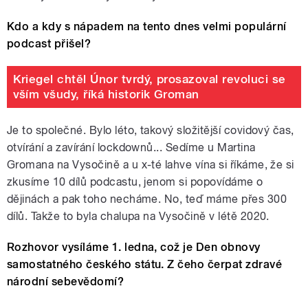
Kdo a kdy s nápadem na tento dnes velmi populární
podcast přišel?
Kriegel chtěl Únor tvrdý, prosazoval revoluci se
vším všudy, říká historik Groman
Je to společné. Bylo léto, takový složitější covidový čas,
otvírání a zavírání lockdownů... Sedíme u Martina
Gromana na Vysočině a u x-té lahve vína si říkáme, že si
zkusíme 10 dílů podcastu, jenom si popovídáme o
dějinách a pak toho necháme. No, teď máme přes 300
dílů. Takže to byla chalupa na Vysočině v létě 2020.
Rozhovor vysíláme 1. ledna, což je Den obnovy
samostatného českého státu. Z čeho čerpat zdravé
národní sebevědomí?