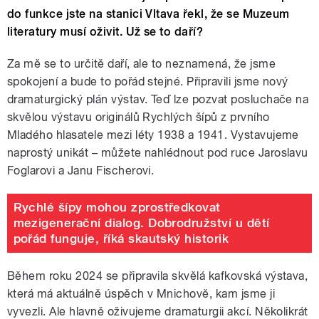
do funkce jste na stanici Vltava řekl, že se Muzeum
literatury musí oživit. Už se to daří?
Za mě se to určitě daří, ale to neznamená, že jsme
spokojení a bude to pořád stejné. Připravili jsme nový
dramaturgický plán výstav. Teď lze pozvat posluchače na
skvělou výstavu originálů Rychlých šípů z prvního
Mladého hlasatele mezi léty 1938 a 1941. Vystavujeme
naprostý unikát – můžete nahlédnout pod ruce Jaroslavu
Foglarovi a Janu Fischerovi.
Rychlé šípy mohou zprostředkovat
mezigenerační dialog. Dobrodružství u dětí
pořád funguje, říká skautský historik
Během roku 2024 se připravila skvělá kafkovská výstava,
která má aktuálně úspěch v Mnichově, kam jsme ji
vyvezli. Ale hlavně oživujeme dramaturgii akcí. Několikrát