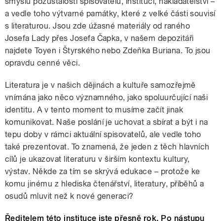
smyslu pozůstalostí spisovatelů, institucí, nakladatelství –
a vedle toho výtvarné památky, které z velké části souvisí
s literaturou. Jsou zde úžasné materiály od raného
Josefa Lady přes Josefa Čapka, v našem depozitáři
najdete Toyen i Štyrského nebo Zdeňka Buriana. To jsou
opravdu cenné věci.
Literatura je v našich dějinách a kultuře samozřejmě
vnímána jako něco významného, jako spoluurčující naši
identitu. A v tento moment to musíme začít jinak
komunikovat. Naše poslání je uchovat a sbírat a být i na
tepu doby v rámci aktuální spisovatelů, ale vedle toho
také prezentovat. To znamená, že jeden z těch hlavních
cílů je ukazovat literaturu v širším kontextu kultury,
výstav. Někde za tím se skrývá edukace – protože ke
komu jinému z hlediska čtenářství, literatury, příběhů a
osudů mluvit než k nové generaci?
Ředitelem této instituce jste přesně rok. Po nástupu