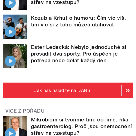
střev na vzestupu?
Kozub a Krhut o humoru: Čím víc víš,
tím víc si z toho můžeš utahovat
Ester Ledecká: Nebylo jednoduché si
prosadit dva sporty. Pro úspěch je
potřeba něco dělat každý den
Jak nás naladíte na DABu
VÍCE Z POŘADU
Mikrobiom si tvoříme tím, co jíme, říká
gastroenterolog. Proč jsou onemocnění
střev na vzestupu?