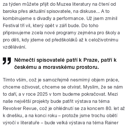
za týden můžete přijít do Muzea literatury na čtení od
baroka přes aktuální spisovatele, na diskuse... A to
kombinujeme s divadly a performance. Už jsem zmínil
Festival tří vil, který opět v září bude. Do toho
připravujeme zcela nové programy zejména pro školy a
pro děti, kdy jdeme od předškoláků až k celoživotnímu
vzdělávání.
Němečtí spisovatelé patří k Praze, patří k
českému a moravskému prostoru.
Tímto vším, což je samozřejmě nesmírný objem práce,
chceme oživovat, chceme se otvírat. Myslím, že se nám
to daří, a v roce 2025 v tom budeme pokračovat. Mezi
naše největší projekty bude patřit výstava na téma
Revolver Revue, což je ohlédnutí se za koncem 80. let až
k dnešku, a na konci roku – protože jsme trochu obětí
výročí v literatuře – bude velká výstava na téma Rainer