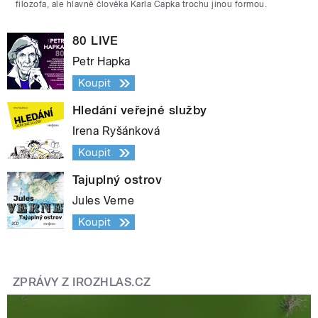
filozofa, ale hlavně člověka Karla Čapka trochu jinou formou.
80 LIVE
Petr Hapka
Koupit
Hledání veřejné služby
Irena Ryšánková
Koupit
Tajuplný ostrov
Jules Verne
Koupit
ZPRÁVY Z IROZHLAS.CZ