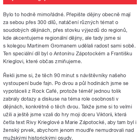
Bylo to hodně mimořádné. Přepište dějiny obecně mají
za sebou přes 300 dílů, natáčení různých témat o
soudobých dějinách, přes stovku výjezdů do regionů,
kde akcentujeme regionální dějiny, ale tady jsme si
s kolegou Martinem Gromanem udělali radost sami sobě.
Ten speciální díl byl o Antonínu Zápotockém a Františku
Krieglovi, které občas zmiňujeme.
Řekli jsme si, že těch 90 minut s návštěvníky našeho
vystoupení bude fajn. Po dvou a půl hodinách jsme se
vypotáceli z Rock Café, protože téměř jednou tolik
zabraly dotazy a diskuse na téma role osobnosti v
dějinách, konkrétně o těch dvou. Takže jsme si to velmi
užili a ještě jsme vzali do hry moji dceru Viktorii, která
četla text Rivy Krieglové a Marie Zápotocké, aby tam byl i
ženský prvek, abychom jenom moudře nemudrovali nad
mužskými historickými osudy.