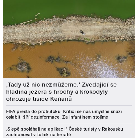
‚Tady už nic nezmůžeme.‘ Zvedající se
hladina jezera s hrochy a krokodýly
ohrožuje tisíce Keňanů
FIFA přešla do protiútoku: Kritici se nás úmyslně snaží
oslabit, šíří dezinformace. Za Infantinem stojíme
‚Slepě spoléhali na aplikaci.‘ České turisty v Rakousku
zachraňoval vrtulník na ferratě