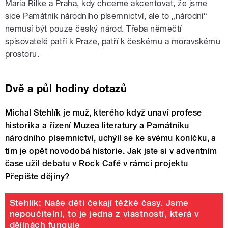
Maria Rilke a Praha, kdy chceme akcentovat, že jsme
sice Památník národního písemnictví, ale to „národní“
nemusí být pouze český národ. Třeba němečtí
spisovatelé patří k Praze, patří k českému a moravskému
prostoru.
Dvě a půl hodiny dotazů
Michal Stehlík je muž, kterého když unaví profese
historika a řízení Muzea literatury a Památníku
národního písemnictví, uchýlí se ke svému koníčku, a
tím je opět novodobá historie. Jak jste si v adventním
čase užil debatu v Rock Café v rámci projektu
Přepište dějiny?
Stehlík: Naše děti čekají těžké časy. Jsme
nepoučitelní, to je jedna z vlastností, která v
dějinách funguje