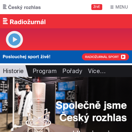
Přejít k hlavnímu obsahu
MENU
ŽIVĚ
Historie
Program
Pořady
Více
…