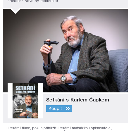
František Novotný, moderátor
Setkání s Karlem Čapkem
Koupit
Literární fikce, pokus přiblížit literární nadsázkou spisovatele,