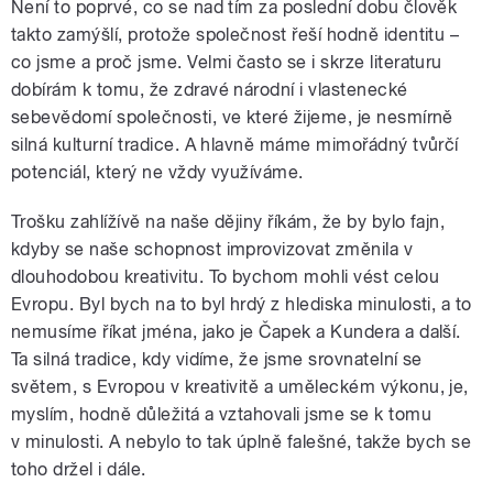
Není to poprvé, co se nad tím za poslední dobu člověk
takto zamýšlí, protože společnost řeší hodně identitu –
co jsme a proč jsme. Velmi často se i skrze literaturu
dobírám k tomu, že zdravé národní i vlastenecké
sebevědomí společnosti, ve které žijeme, je nesmírně
silná kulturní tradice. A hlavně máme mimořádný tvůrčí
potenciál, který ne vždy využíváme.
Trošku zahlížívě na naše dějiny říkám, že by bylo fajn,
kdyby se naše schopnost improvizovat změnila v
dlouhodobou kreativitu. To bychom mohli vést celou
Evropu. Byl bych na to byl hrdý z hlediska minulosti, a to
nemusíme říkat jména, jako je Čapek a Kundera a další.
Ta silná tradice, kdy vidíme, že jsme srovnatelní se
světem, s Evropou v kreativitě a uměleckém výkonu, je,
myslím, hodně důležitá a vztahovali jsme se k tomu
v minulosti. A nebylo to tak úplně falešné, takže bych se
toho držel i dále.