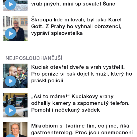
vrub jiných, míní spisovatel Šanc
Škroupa lidé milovali, byl jako Karel
Gott. Z Prahy ho vyhnali obrozenci,
vypráví spisovatelka
NEJPOSLOUCHANĚJŠÍ
Kuciak otevřel dveře a vrah vystřelil.
Pro peníze si pak dojel k muži, který ho
práskl policii
„Asi to máme!“ Kuciakovy vrahy
odhalily kamery a zapomenutý telefon.
Pomohl i nečekaný svědek
Mikrobiom si tvoříme tím, co jíme, říká
gastroenterolog. Proč jsou onemocnění