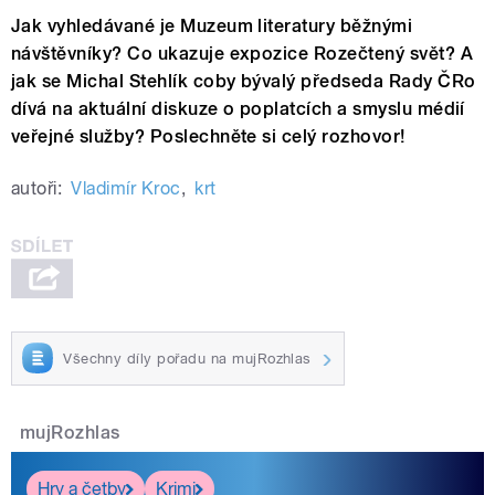
Jak vyhledávané je Muzeum literatury běžnými
návštěvníky? Co ukazuje expozice Rozečtený svět? A
jak se Michal Stehlík coby bývalý předseda Rady ČRo
dívá na aktuální diskuze o poplatcích a smyslu médií
veřejné služby? Poslechněte si celý rozhovor!
autoři:
Vladimír Kroc
,
krt
Všechny díly pořadu na mujRozhlas
mujRozhlas
Hry a četby
Krimi