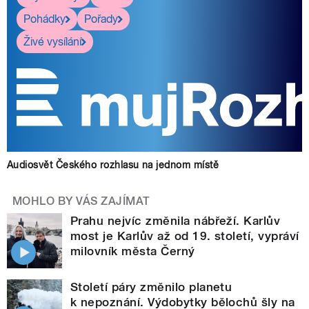
Pohádky
Pořady
Živé vysílání
Audiosvět Českého rozhlasu na jednom místě
MOHLO BY VÁS ZAJÍMAT
Prahu nejvíc změnila nábřeží. Karlův
most je Karlův až od 19. století, vypráví
milovník města Černý
Století páry změnilo planetu
k nepoznání. Výdobytky bělochů šly na