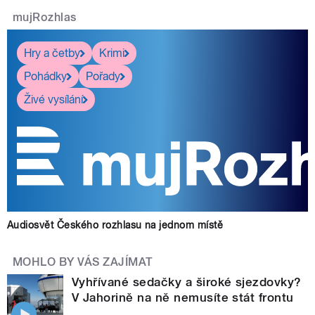
mujRozhlas
Hry a četby
Krimi
Pohádky
Pořady
Živé vysílání
Audiosvět Českého rozhlasu na jednom místě
MOHLO BY VÁS ZAJÍMAT
Vyhřívané sedačky a široké sjezdovky?
V Jahorině na ně nemusíte stát frontu