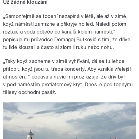
Už žádné klouzání
„Samozřejmě se topení nezapíná v létě, ale až v zimě,
když náměstí zamrzne a přikryje ho led. Náledí potom
roztaje a voda odteče do kanálů kolem náměstí,“
popisuje mi průvodce Domagoj Butković s tím, že dříve
tu lidé klouzali a často si zlomili ruku nebo nohu.
„Taky když zapneme v zimě vyhřívání, dá se tu lehce
přitopit, když jsou tu třeba koncerty. Aby vznikla vřelejší
atmosféra,“ dodává a navíc mi prozrazuje, že dřív byl
v pod náměstím protiatomový kryt. Dnes je pod topnými
tělesy obchodní pasáž.