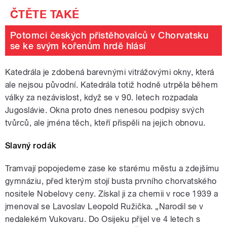
Potomci českých přistěhovalců v Chorvatsku
se ke svým kořenům hrdě hlásí
Katedrála je zdobená barevnými vitrážovými okny, která
ale nejsou původní. Katedrála totiž hodně utrpěla během
války za nezávislost, když se v 90. letech rozpadala
Jugoslávie. Okna proto dnes nenesou podpisy svých
tvůrců, ale jména těch, kteří přispěli na jejich obnovu.
Slavný rodák
Tramvají popojedeme zase ke starému městu a zdejšímu
gymnáziu, před kterým stojí busta prvního chorvatského
nositele Nobelovy ceny. Získal ji za chemii v roce 1939 a
jmenoval se Lavoslav Leopold Ružička. „Narodil se v
nedalekém Vukovaru. Do Osijeku přijel ve 4 letech s