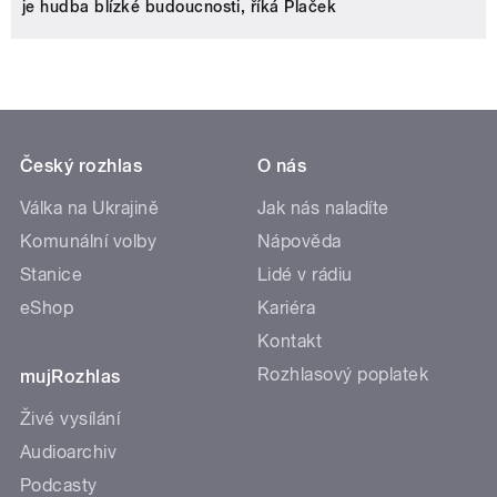
je hudba blízké budoucnosti, říká Plaček
Český rozhlas
O nás
Válka na Ukrajině
Jak nás naladíte
Komunální volby
Nápověda
Stanice
Lidé v rádiu
eShop
Kariéra
Kontakt
Rozhlasový poplatek
mujRozhlas
Živé vysílání
Audioarchiv
Podcasty