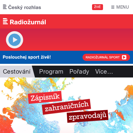
Přejít k hlavnímu obsahu
MENU
ŽIVĚ
Cestování
Program
Pořady
Více
…