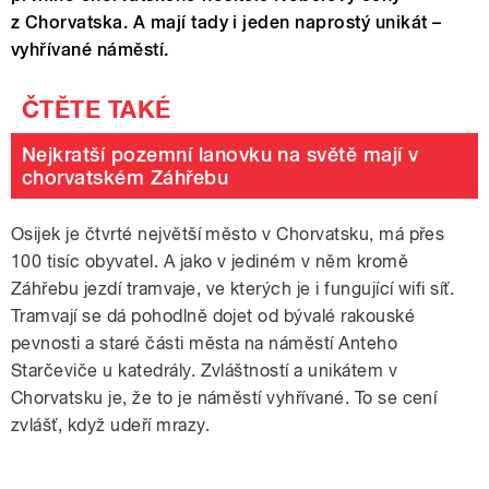
z Chorvatska. A mají tady i jeden naprostý unikát –
vyhřívané náměstí.
Nejkratší pozemní lanovku na světě mají v
chorvatském Záhřebu
Osijek je čtvrté největší město v Chorvatsku, má přes
100 tisíc obyvatel. A jako v jediném v něm kromě
Záhřebu jezdí tramvaje, ve kterých je i fungující wifi síť.
Tramvají se dá pohodlně dojet od bývalé rakouské
pevnosti a staré části města na náměstí Anteho
Starčeviče u katedrály. Zvláštností a unikátem v
Chorvatsku je, že to je náměstí vyhřívané. To se cení
zvlášť, když udeří mrazy.