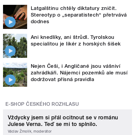
Latgalštinu chtěly diktatury zničit.
Stereotyp o „separatistech“ přetrvává
dodnes
Ani knedlíky, ani štrůdl. Tyrolskou
specialitou je likér z horských šišek
Nejen Češi, i Angličané jsou vášniví
zahrádkáři. Nájemci pozemků ale musí
dodržovat přísná pravidla
E-SHOP ČESKÉHO ROZHLASU
Vždycky jsem si přál ocitnout se v románu
Julese Verna. Teď se mi to splnilo.
Václav Žmolík, moderátor