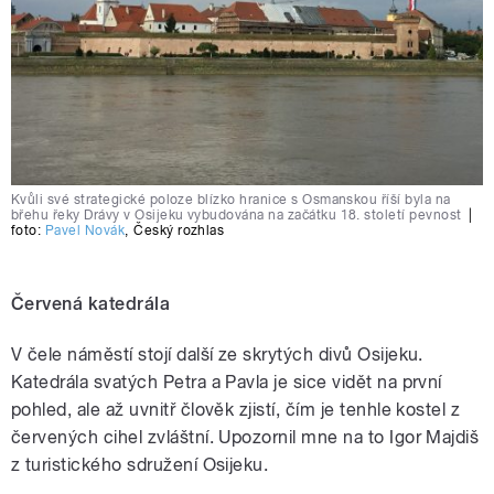
Kvůli své strategické poloze blízko hranice s Osmanskou říší byla na
břehu řeky Drávy v Osijeku vybudována na začátku 18. století pevnost
|
foto:
Pavel Novák
,
Český rozhlas
Červená katedrála
V čele náměstí stojí další ze skrytých divů Osijeku.
Katedrála svatých Petra a Pavla je sice vidět na první
pohled, ale až uvnitř člověk zjistí, čím je tenhle kostel z
červených cihel zvláštní. Upozornil mne na to Igor Majdiš
z turistického sdružení Osijeku.