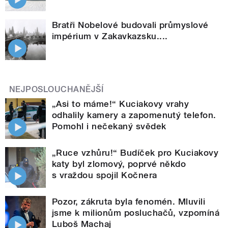
Bratři Nobelové budovali průmyslové
impérium v Zakavkazsku....
NEJPOSLOUCHANĚJŠÍ
„Asi to máme!“ Kuciakovy vrahy
odhalily kamery a zapomenutý telefon.
Pomohl i nečekaný svědek
„Ruce vzhůru!“ Budíček pro Kuciakovy
katy byl zlomový, poprvé někdo
s vraždou spojil Kočnera
Pozor, zákruta byla fenomén. Mluvili
jsme k milionům posluchačů, vzpomíná
Luboš Machaj